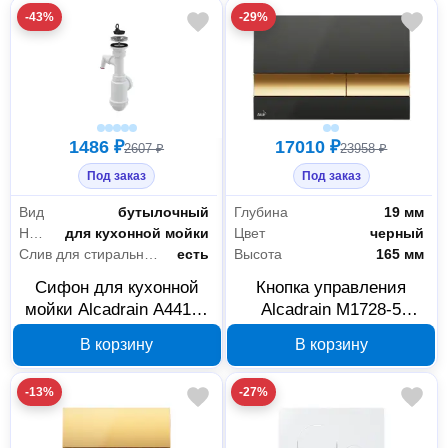
-43%
-29%
1486 ₽
17010 ₽
2607 ₽
23958 ₽
Под заказ
Под заказ
Вид
бутылочный
Глубина
19 мм
Назначение
для кухонной мойки
Цвет
черный
Слив для стиральной машины/посудомоечной машины
есть
Высота
165 мм
Сифон для кухонной
Кнопка управления
мойки Alcadrain A441P-
Alcadrain M1728-5
DN50/40 бутылочный, с
черная/золотая
В корзину
В корзину
отводом
-13%
-27%