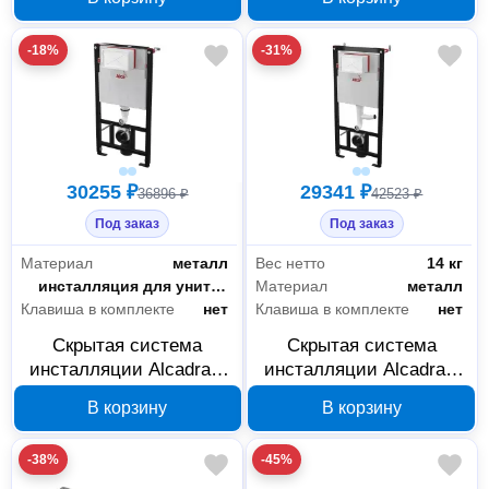
-18%
-31%
30255 ₽
29341 ₽
36896 ₽
42523 ₽
Под заказ
Под заказ
Материал
металл
Вес нетто
14 кг
Тип
инсталляция для унитаза
Материал
металл
Клавиша в комплекте
нет
Клавиша в комплекте
нет
Скрытая система
Скрытая система
инсталляции Alcadrain
инсталляции Alcadrain
AM101/1000 для сухой
AM101/1120V с
В корзину
В корзину
установки
возможностью
вентиляции
-38%
-45%