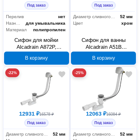
Под заказ
Под заказ
Перелив
нет
Диаметр сливного отверстия
52 мм
Назначение
для умывальника
Цвет
хром
Материал
полипропилен
Сифон для мойки
Сифон для ванны
Alcadrain A872P,
Alcadrain A51B
экономящий
полуавтоматический,
В корзину
В корзину
пространство, со
белый/хром
штуцером
-22%
-25%
12931 ₽
12063 ₽
16578 ₽
16084 ₽
Под заказ
Под заказ
Диаметр сливного отверстия
52 мм
Диаметр сливного отверстия
52 мм