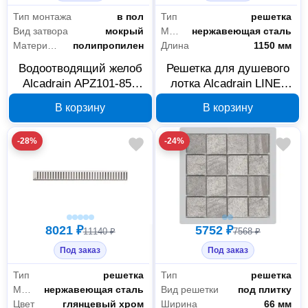
Тип монтажа
в пол
Тип
решетка
Санфаянс
6
Вид затвора
мокрый
Материал
нержавеющая сталь
Материал слива
полипропилен
Длина
1150 мм
Водоотводящий желоб
Решетка для душевого
Alcadrain APZ101-850
лотка Alcadrain LINE-
Low с порогами
1150L 1150 мм
В корзину
В корзину
-28%
-24%
8021 ₽
5752 ₽
11140 ₽
7568 ₽
Под заказ
Под заказ
Тип
решетка
Тип
решетка
Материал
нержавеющая сталь
Вид решетки
под плитку
Цвет
глянцевый хром
Ширина
66 мм