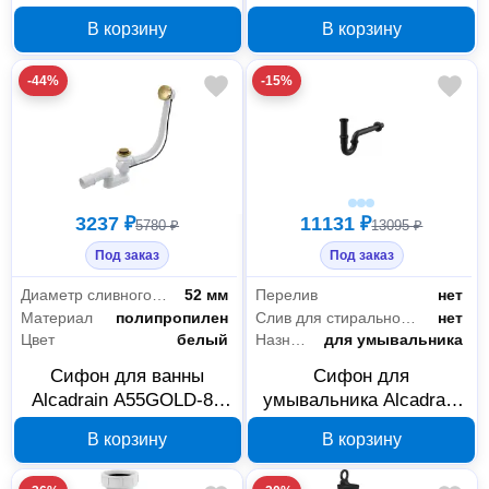
мм
A491CR
В корзину
В корзину
-44%
-15%
3237 ₽
11131 ₽
5780 ₽
13095 ₽
Под заказ
Под заказ
Диаметр сливного отверстия
52 мм
Перелив
нет
Материал
полипропилен
Слив для стиральной машины/посудомоечной машины
нет
Цвет
белый
Назначение
для умывальника
Сифон для ванны
Сифон для
Alcadrain A55GOLD-80
умывальника Alcadrain
автоматический
A4320BLACK DN32, U-
В корзину
В корзину
форма с накидной
гайкой 5/4