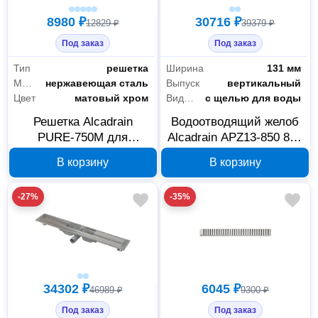
8980 ₽
30716 ₽
12829 ₽
39379 ₽
Под заказ
Под заказ
Тип
решетка
Ширина
131 мм
Материал
нержавеющая сталь
Выпуск
вертикальный
Цвет
матовый хром
Вид решетки
с щелью для воды
Решетка Alcadrain
Водоотводящий желоб
PURE-750M для
Alcadrain APZ13-850 850
водоотводящего
мм с щелью для воды
В корзину
В корзину
желоба, матовый хром
-27%
-35%
Сантехника
181
Водоснабжение и водоотведение
104
34302 ₽
6045 ₽
Инженерная сантехника
6
46989 ₽
9300 ₽
Под заказ
Под заказ
Комплектующие и расходные материалы для сантехники
65