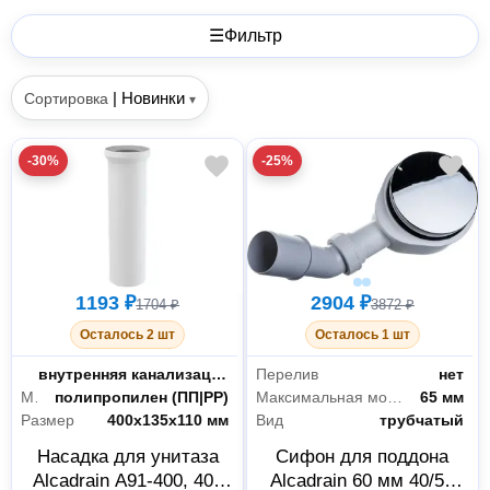
☰
Фильтр
|
Новинки
Сортировка
▾
-30%
-25%
1193 ₽
2904 ₽
1704 ₽
3872 ₽
Осталось 2 шт
Осталось 1 шт
Область применения
внутренняя канализация
Перелив
нет
Материал
полипропилен (ПП|PP)
Максимальная монтажная высота
65 мм
Размер
400x135x110 мм
Вид
трубчатый
Насадка для унитаза
Сифон для поддона
Alcadrain A91-400, 400
Alcadrain 60 мм 40/50