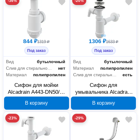
-36%
-20%
844 ₽
1306 ₽
1319 ₽
1633 ₽
Под заказ
Под заказ
Вид
бутылочный
Вид
бутылочный
Слив для стиральной машины/посудомоечной машины
нет
Материал
полипропилен
Материал
полипропилен
Слив для стиральной машины/посудомоечной машины
есть
Сифон для мойки
Сифон для
Alcadrain A443-DN50/40
умывальника Alcadrain
с накидной гайкой 6/4
A410P DN32 со
В корзину
В корзину
штуцером и
нержавеющей решеткой
-23%
-29%
DN63