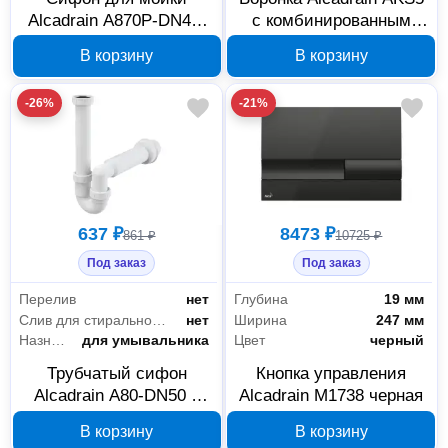
Alcadrain A870P-DN40,
с комбинированным
пластик
гидрозатвором для
В корзину
В корзину
конденсата
-26%
-21%
637 ₽
8473 ₽
861 ₽
10725 ₽
Под заказ
Под заказ
Перелив
нет
Глубина
19 мм
Слив для стиральной машины/посудомоечной машины
нет
Ширина
247 мм
Назначение
для умывальника
Цвет
черный
Трубчатый сифон
Кнопка управления
Alcadrain A80-DN50 с
Alcadrain M1738 черная
накидной гайкой
В корзину
В корзину