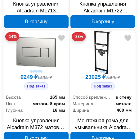
Кнопка управления
Кнопка управления
Alcadrain M1713
Alcadrain M1722
глянцевый хром
матовый хром
В корзину
В корзину
-14%
-28%
9249 ₽
23025 ₽
10755 ₽
31979 ₽
Под заказ
Под заказ
Высота
165 мм
Способ крепления
в стену
Цвет
матовый хром
Материал
металл
Глубина
16 мм
Ширина
400 мм
Кнопка управления
Монтажная рама для
Alcadrain M372 матовый
умывальника Alcadrain
хром
A104/1120
В корзину
В корзину