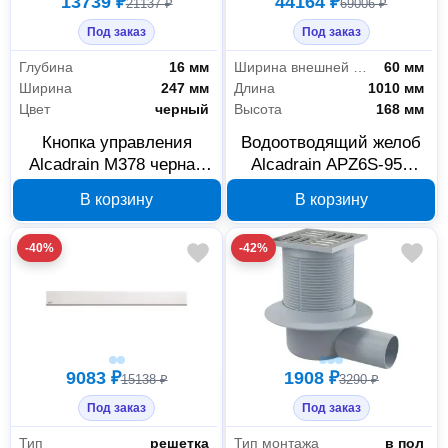
13739 ₽
44164 ₽
21137 ₽
69006 ₽
Под заказ
Под заказ
Глубина
16 мм
Ширина внешней части
60 мм
Ширина
247 мм
Длина
1010 мм
Цвет
черный
Высота
168 мм
Кнопка управления
Водоотводящий желоб
Alcadrain M378 черная
Alcadrain APZ6S-950
глянцевая
Professional для
В корзину
В корзину
цельной решетки
-40%
-42%
9083 ₽
1908 ₽
15138 ₽
3290 ₽
Под заказ
Под заказ
Тип
решетка
Тип монтажа
в пол