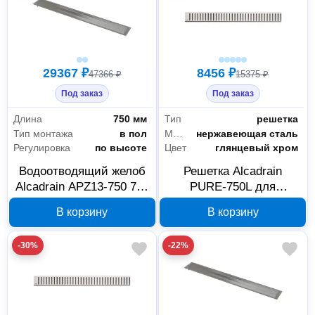
29367 ₽
8456 ₽
47366 ₽
15375 ₽
Под заказ
Под заказ
Длина
750 мм
Тип
решетка
Тип монтажа
в пол
Материал
нержавеющая сталь
Регулировка
по высоте
Цвет
глянцевый хром
Водоотводящий желоб
Решетка Alcadrain
Alcadrain APZ13-750 750
PURE-750L для
мм с перфорированной
водоотводящего
В корзину
В корзину
решеткой
желоба, глянцевый
хром
-30%
-22%