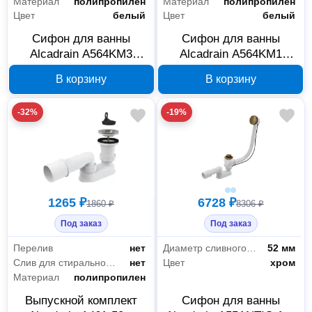
Материал
полипропилен
Материал
полипропилен
Цвет
белый
Цвет
белый
Сифон для ванны
Сифон для ванны
Alcadrain A564KM3
Alcadrain A564KM1
автоматический с
полуавтоматический с
В корзину
В корзину
напуском через перелив
напуском через перелив
-32%
-19%
1265 ₽
6728 ₽
1860 ₽
8306 ₽
Под заказ
Под заказ
Перелив
нет
Диаметр сливного отверстия
52 мм
Слив для стиральной машины/посудомоечной машины
нет
Цвет
хром
Материал
полипропилен
Выпускной комплект
Сифон для ванны