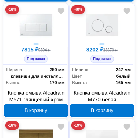
-16%
-40%
7815 ₽
8202 ₽
9304 ₽
13670 ₽
Под заказ
Под заказ
Ширина
250 мм
Ширина
247 мм
Тип
клавиши для инсталляций к унитазам
Цвет
белый
Высота
170 мм
Высота
165 мм
Кнопка смыва Alcadrain
Кнопка смыва Alcadrain
M571 глянцевый хром
M770 белая
В корзину
В корзину
-18%
-19%