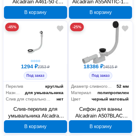
Alcadrain A461-50 с
Alcadrain A55ANTIC-100
гидрозатвором
автоматический
В корзину
В корзину
-45%
-25%
1294 ₽
18386 ₽
2353 ₽
24515 ₽
Под заказ
Под заказ
Перелив
круглый
Диаметр сливного отверстия
52 мм
Назначение
для умывальника
Материал
полипропилен
Слив для стиральной машины/посудомоечной машины
нет
Цвет
черный матовый
Слив-перелив для
Сифон для ванны
умывальника Alcadrain
Alcadrain A507BLACK
A328B
CLICK/CLACK, черный
В корзину
В корзину
матовый