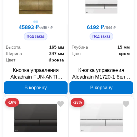
45893 ₽
6192 ₽
55967 ₽
7644 ₽
Под заказ
Под заказ
Высота
165 мм
Глубина
15 мм
Ширина
247 мм
Цвет
хром
Цвет
бронза
Кнопка управления
Кнопка управления
Alcadrain FUN-ANTIC
Alcadrain M1720-1 белая
бронза
с хромированной
В корзину
В корзину
клавишей
-16%
-28%