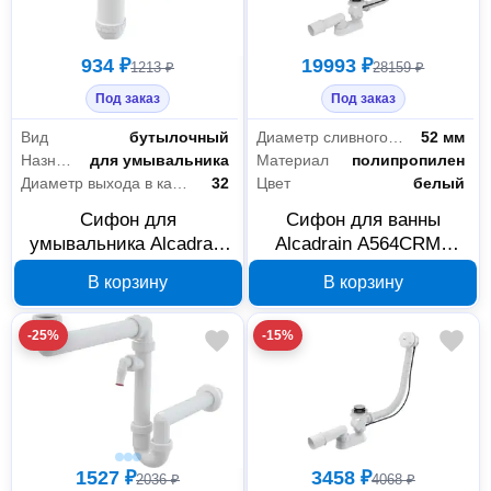
934 ₽
19993 ₽
1213 ₽
28159 ₽
Под заказ
Под заказ
Вид
бутылочный
Диаметр сливного отверстия
52 мм
Назначение
для умывальника
Материал
полипропилен
Диаметр выхода в канализацию
32
Цвет
белый
Сифон для
Сифон для ванны
умывальника Alcadrain
Alcadrain A564CRM1
A430P диам. 32 с
полуавтоматический с
В корзину
В корзину
подводкой и накидной
переливом
гайкой 5/4
-25%
-15%
1527 ₽
3458 ₽
2036 ₽
4068 ₽