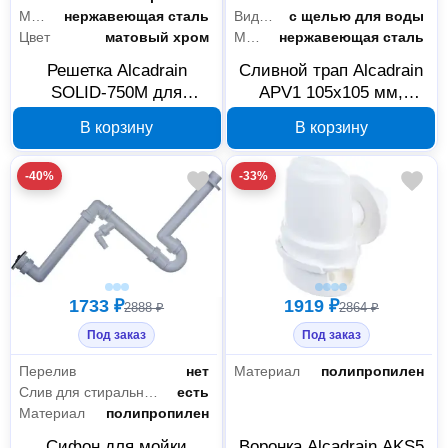
Материал
нержавеющая сталь
Вид решетки
с щелью для воды
Цвет
матовый хром
Материал
нержавеющая сталь
Решетка Alcadrain
Сливной трап Alcadrain
SOLID-750M для
APV1 105х105 мм,
водоотводящего
DN50, боковая подводка
В корзину
В корзину
желоба, матовый хром
-40%
-33%
1733 ₽
1919 ₽
2888 ₽
2864 ₽
Под заказ
Под заказ
Перелив
нет
Материал
полипропилен
Слив для стиральной машины/посудомоечной машины
есть
Материал
полипропилен
Сифон для мойки
Воронка Alcadrain AKS5