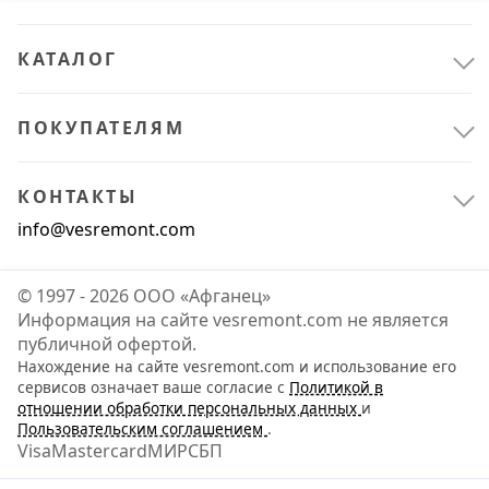
КАТАЛОГ
ПОКУПАТЕЛЯМ
КОНТАКТЫ
info@vesremont.com
© 1997 - 2026 ООО «Афганец»
Информация на сайте vesremont.com не является
публичной офертой.
Нахождение на сайте vesremont.com и использование его
Сантехника
4
сервисов означает ваше согласие с
Политикой в
отношении обработки персональных данных
и
Для кухни
1
Пользовательским соглашением
.
Visa
Mastercard
МИР
СБП
Санфаянс
3