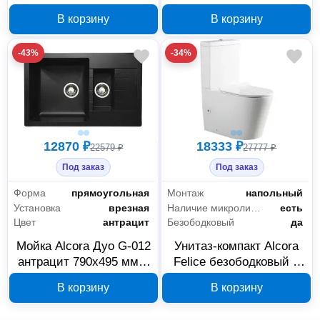
искусственный мрамор
искусственный мрамор
В корзину
В корзину
4680028070207
4680028070290
-43%
-34%
12870 ₽
18333 ₽
22579 ₽
27777 ₽
Под заказ
Под заказ
Форма
прямоугольная
Монтаж
напольный
Установка
врезная
Наличие микролифта
есть
Цвет
антрацит
Безободковый
да
Мойка Alcora Дуо G-012
Унитаз-компакт Alcora
антрацит 790х495 мм с
Felice безободковый с
сифоном
микролифтом 1040775
В корзину
В корзину
4680028071105