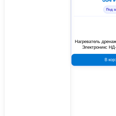
Под з
Нагреватель дренаж
Электроникс НД-
В кор