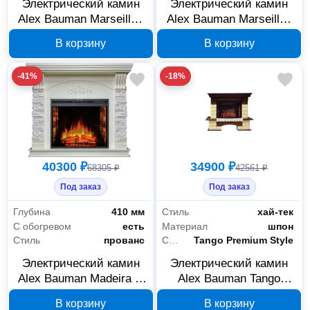
Электрический камин
Электрический камин
Alex Bauman Marseilles
Alex Bauman Marseilles
J FX грецкий орех
J FX фронтальный,
В корзину
В корзину
836883
грецкий орех, 262575
-41%
-18%
40300 ₽
34900 ₽
68305 ₽
42561 ₽
Под заказ
Под заказ
Глубина
410 мм
Стиль
хай-тек
С обогревом
есть
Материал
шпон
Стиль
прованс
Серия
Tango Premium Style
Электрический камин
Электрический камин
Alex Bauman Madeira C
Alex Bauman Tango
29FX фронтальный
Premium Style V 25FX
В корзину
В корзину
крем K27 261035
фронтальный венге