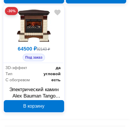
264739
-30%
64500 ₽
92143 ₽
Под заказ
3D-эффект
да
Тип
угловой
С обогревом
есть
Электрический камин
Alex Bauman Tango
Premium Style A 24
В корзину
261882А