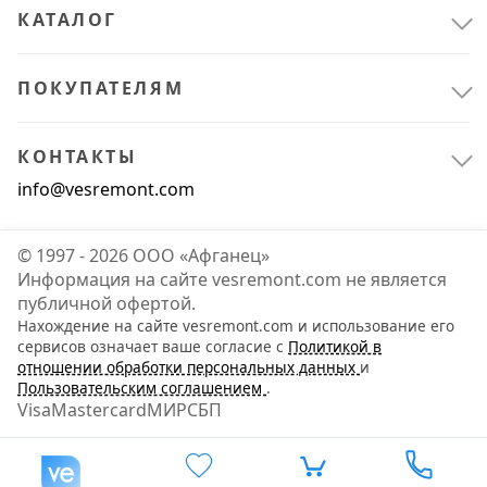
КАТАЛОГ
ПОКУПАТЕЛЯМ
КОНТАКТЫ
info@vesremont.com
© 1997 - 2026 ООО «Афганец»
Информация на сайте vesremont.com не является
Климатическое оборудование
5
публичной офертой.
Отопительные приборы и системы отопления
5
Нахождение на сайте vesremont.com и использование его
сервисов означает ваше согласие с
Политикой в
отношении обработки персональных данных
и
Пользовательским соглашением
.
Visa
Mastercard
МИР
СБП