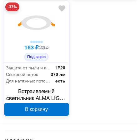
комплект 4 шт.,
-37%
30981219
163 ₽
259 ₽
Под заказ
Защита от пыли и влаги
IP20
Световой поток
370 лм
Для натяжных потолков
есть
Встраиваемый
светильник ALMA LIGHT
AL9501DW06W-4K 6 Вт
В корзину
4000 К 30981207