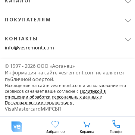
КАТАЛОГ
ПОКУПАТЕЛЯМ
КОНТАКТЫ
info@vesremont.com
© 1997 - 2026 ООО «Афганец»
Информация на сайте vesremont.com не является
Электрика и свет
5
публичной офертой.
Освещение
3
Нахождение на сайте vesremont.com и использование его
сервисов означает ваше согласие с
Политикой в
Светильники
2
отношении обработки персональных данных
и
Пользовательским соглашением
.
Visa
Mastercard
МИР
СБП
Избранное
Корзина
Телефон