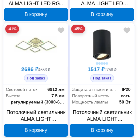
ALMA LIGHT LED RGB
ALMA LIGHT LED
30980655
30980241
В корзину
В корзину
-41%
-45%
2686 ₽
1517 ₽
4553 ₽
2758 ₽
Под заказ
Под заказ
Световой поток
6912 лм
Защита от пыли и влаги
IP20
Высота
7.5 см
Поворотный источник света
есть
Цветность
регулируемый (3000-6000 К)+RGB
Мощность лампы
50 Вт
Потолочный светильник
Потолочный светильник
ALMA LIGHT
ALMA LIGHT
AL5005C88SL-RGB, LED
ALC00107BK-70-
В корзину
В корзину
96 Вт, 30980685
GU10.1x50W_4,