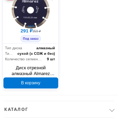
291 ₽
359 ₽
Под заказ
Тип диска
алмазный
Тип реза
сухой (с СОЖ и без)
Количество сегментов
9 шт
Диск отрезной
алмазный Almarez
304125 Кирпич/блок
В корзину
125х22.23 мм
КАТАЛОГ