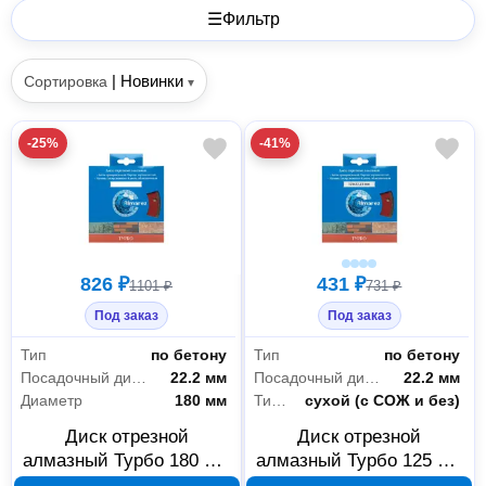
☰
Фильтр
|
Новинки
Сортировка
▾
-25%
-41%
826 ₽
431 ₽
1101 ₽
731 ₽
Под заказ
Под заказ
Тип
по бетону
Тип
по бетону
Посадочный диаметр
22.2 мм
Посадочный диаметр
22.2 мм
Диаметр
180 мм
Тип реза
сухой (с СОЖ и без)
Диск отрезной
Диск отрезной
алмазный Турбо 180 мм
алмазный Турбо 125 мм
Almarez 301180
Almarez 301125