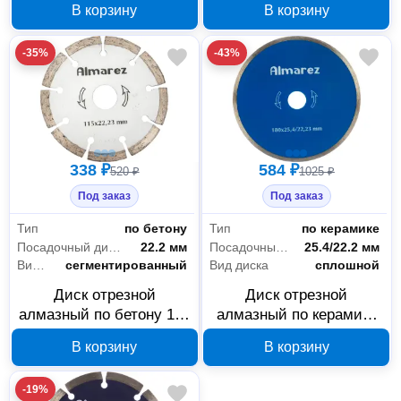
В корзину
В корзину
-35%
-43%
338 ₽
584 ₽
520 ₽
1025 ₽
Под заказ
Под заказ
Тип
по бетону
Тип
по керамике
Посадочный диаметр
22.2 мм
Посадочный диаметр
25.4/22.2 мм
Вид диска
сегментированный
Вид диска
сплошной
Диск отрезной
Диск отрезной
алмазный по бетону 115
алмазный по керамике
мм Almarez 300115
180 мм Almarez 302181
В корзину
В корзину
-19%