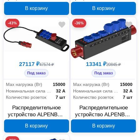
РУСп 1040122
РУСп 1040242
В корзину
В корзину
-43%
-36%
27117 ₽
13341 ₽
47574 ₽
20845 ₽
Под заказ
Под заказ
Max нагрузка (Вт)
15000
Max нагрузка (Вт)
15000
Номинальная сила тока
32 А
Номинальная сила тока
32 А
Количество розеток
7 шт
Количество розеток
7 шт
Распределительное
Распределительное
устройство ALPENBOX
устройство ALPENBOX
РУСп 1040127
РУСп 1020663
В корзину
В корзину