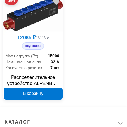
-25%
12085 ₽
16113 ₽
Под заказ
Max нагрузка (Вт)
15000
Номинальная сила тока
32 А
Количество розеток
7 шт
Распределительное
устройство ALPENBOX
РУСп 1020510
В корзину
КАТАЛОГ