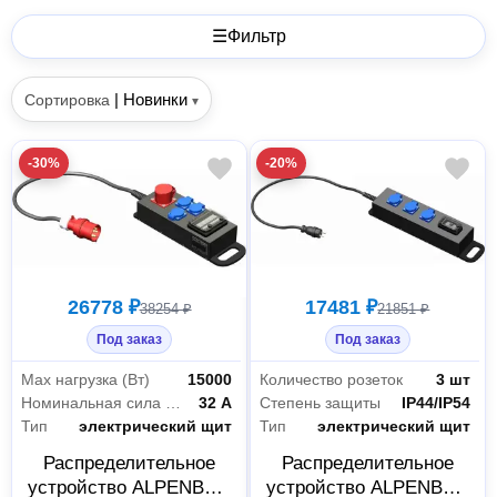
☰
Фильтр
|
Новинки
Сортировка
▾
-30%
-20%
26778 ₽
17481 ₽
38254 ₽
21851 ₽
Под заказ
Под заказ
Max нагрузка (Вт)
15000
Количество розеток
3 шт
Номинальная сила тока
32 А
Степень защиты
IP44/IP54
Тип
электрический щит
Тип
электрический щит
Распределительное
Распределительное
устройство ALPENBOX
устройство ALPENBOX