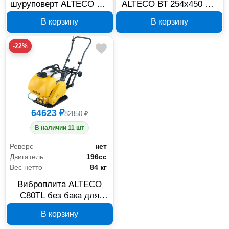
шуруповерт ALTECO CD
ALTECO ВТ 254x450 мм
16-28 77084
М22 254-450
В корзину
В корзину
-22%
64623 ₽
82850 ₽
В наличии 11 шт
Реверс
нет
Двигатель
196сс
Вес нетто
84 кг
Виброплита ALTECO
C80TL без бака для
воды 18666
В корзину