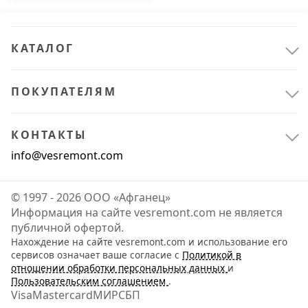
КАТАЛОГ
ПОКУПАТЕЛЯМ
КОНТАКТЫ
info@vesremont.com
© 1997 - 2026 ООО «Афганец»
Информация на сайте vesremont.com не является
публичной офертой.
Нахождение на сайте vesremont.com и использование его
Инструмент
1
сервисов означает ваше согласие с
Политикой в
отношении обработки персональных данных
и
Шуруповерты
1
Пользовательским соглашением
.
Visa
Mastercard
МИР
СБП