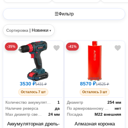
☰
Фильтр
|
Новинки
Сортировка
▾
-35%
-41%
3530 ₽
8570 ₽
5431 ₽
14525 ₽
Осталось 7 шт
Осталось 3 шт
Количество аккумуляторов в комплекте
1
Диаметр
254 мм
Наличие реверса
да
По армированному бетону/железобетону
нет
Мах диаметр сверления (дерево)
24 мм
Посадка
М22 внешняя
Аккумуляторная дрель-
Алмазная коронка