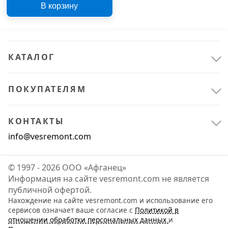
В корзину
230х280 мм, 20 шт., арт.
ВМОН-20-ц Ю
КАТАЛОГ
ПОКУПАТЕЛЯМ
КОНТАКТЫ
info@vesremont.com
© 1997 - 2026 ООО «Афганец»
Информация на сайте vesremont.com не является
публичной офертой.
Нахождение на сайте vesremont.com и использование его
сервисов означает ваше согласие с
Политикой в
отношении обработки персональных данных
и
Расходные материалы
1