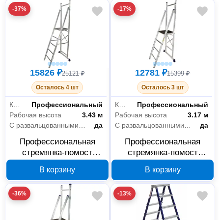
-37%
-17%
15826 ₽
12781 ₽
25121 ₽
15399 ₽
Осталось 4 шт
Осталось 3 шт
Класс товара
Профессиональный
Класс товара
Профессиональный
Рабочая высота
3.43 м
Рабочая высота
3.17 м
С развальцованными ступенями
да
С развальцованными ступенями
да
Профессиональная
Профессиональная
стремянка-помост
стремянка-помост
Алюмет APE 1405, 5
Алюмет APE 1404, 4
В корзину
В корзину
ступеней, арт. APE 1405
ступеней, арт. APE 1404
-36%
-13%