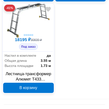
-41%
18195 ₽
30839 ₽
Под заказ
Настил в комплекте
да
Общая длина
3.55 м
Высота площадки
1.73 м
Лестница-трансформер
Алюмет T433
профессиональная 4х3
В корзину
ступени с платформой
Всё для сада
16