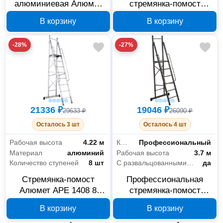
алюминиевая Алюмет
стремянка-помост
2х6 ступеней, серия SM
Алюмет APE 1410, 10
В корзину
В корзину
4006
ступеней, арт. APE 1410
-28%
-27%
21336 ₽
19046 ₽
29633 ₽
26090 ₽
Осталось 3 шт
Осталось 4 шт
Рабочая высота
4.22 м
Класс товара
Профессиональный
Материал
алюминий
Рабочая высота
3.7 м
Количество ступеней
8 шт
С развальцованными ступенями
да
Стремянка-помост
Профессиональная
Алюмет APE 1408 8
стремянка-помост
ступеней
Алюмет APE 1406, 6
В корзину
В корзину
ступеней, арт. APE 1406