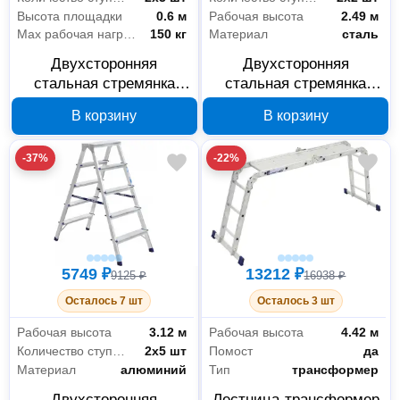
Высота площадки
0.6 м
Рабочая высота
2.49 м
Max рабочая нагрузка
150 кг
Материал
сталь
Двухсторонняя
Двухсторонняя
стальная стремянка
стальная стремянка
Алюмет MD8203 2х3
Алюмет MD8202
В корзину
В корзину
-37%
-22%
5749 ₽
13212 ₽
9125 ₽
16938 ₽
Осталось 7 шт
Осталось 3 шт
Рабочая высота
3.12 м
Рабочая высота
4.42 м
Количество ступеней
2х5 шт
Помост
да
Материал
алюминий
Тип
трансформер
Двухсторонняя
Лестница-трансформер