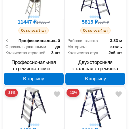
11447 ₽
5815 ₽
17886 ₽
6684 ₽
Осталось 3 шт
Осталось 4 шт
Класс товара
Профессиональный
Рабочая высота
3.33 м
С развальцованными ступенями
да
Материал
сталь
Количество ступеней
3 шт
Количество ступеней
2х6 шт
Профессиональная
Двухсторонняя
стремянка-помост
стальная стремянка
Алюмет APE 1403, 3
Алюмет MD8206
В корзину
В корзину
ступеней, арт. APE 1403
-31%
-13%