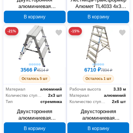
алюминиевая
Алюмет TL4033 4х3
стремянка Алюмет
ступени
В корзину
В корзину
AD7205
-21%
-15%
3566 ₽
6710 ₽
4514 ₽
7894 ₽
Осталось 5 шт
Осталось 1 шт
Материал
алюминий
Рабочая высота
3.33 м
Количество ступеней
2х3 шт
Материал
алюминий
Тип
стремянка
Количество ступеней
2х6 шт
Двухсторонняя
Двухсторонняя
алюминиевая
алюминиевая
стремянка Алюмет
стремянка Алюмет
В корзину
В корзину
AD7203
AD7206