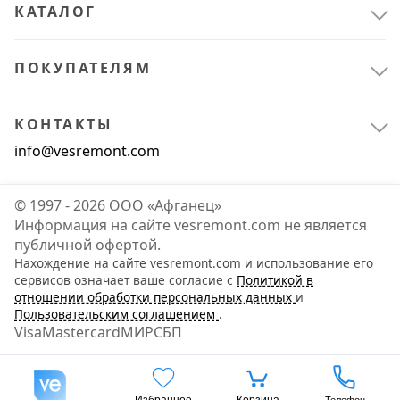
КАТАЛОГ
Лестницы
16
ПОКУПАТЕЛЯМ
Строительное оборудование
1
Оборудование для работ на высоте
1
КОНТАКТЫ
info@vesremont.com
© 1997 - 2026 ООО «Афганец»
Информация на сайте vesremont.com не является
публичной офертой.
Нахождение на сайте vesremont.com и использование его
сервисов означает ваше согласие с
Политикой в
отношении обработки персональных данных
и
Пользовательским соглашением
.
Visa
Mastercard
МИР
СБП
Избранное
Корзина