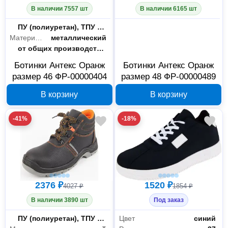
В наличии 7557 шт
В наличии 6165 шт
Материал подошвы
ПУ (полиуретан), ТПУ (термопластичный полиуретан)
Материал подноска
металлический
Защитные свойства
от общих производственных загрязнений, от пониженных температур , от скольжения по зажиренным поверхностям, защита в носочной части от ударов, от проколов
Ботинки Антекс Оранж
Ботинки Антекс Оранж
размер 46 ФР-00000404
размер 48 ФР-00000489
В корзину
В корзину
-41%
-18%
2376 ₽
1520 ₽
4027 ₽
1854 ₽
В наличии 3890 шт
Под заказ
Материал подошвы
ПУ (полиуретан), ТПУ (термопластичный полиуретан)
Цвет
синий