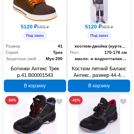
5120 ₽
5120 ₽
8393 ₽
8828 ₽
Под заказ
Под заказ
Размер
41
Тип
костюм-двойка (куртка + полукомбинезон)
Серия
Трек
Рост
170-176 см
Защитные свойства
Мун 200
Пропитка
масло- и водоотталкивающая (МВО)
Ботинки Антекс Трек
Костюм летний Баланс
р.41 В00001543
Антекс, размер 44-46,
рост 170-176 см, арт.
В корзину
В корзину
В00001278
-34%
-41%