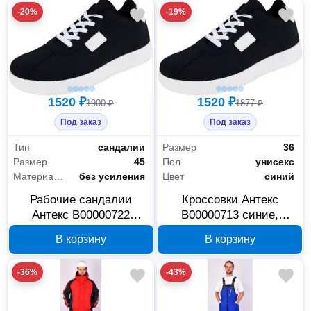
-20%
-19%
1520 ₽
1520 ₽
1900 ₽
1877 ₽
Под заказ
Под заказ
Тип
сандалии
Размер
36
Размер
45
Пол
унисекс
Материал подноска
без усиления
Цвет
синий
Рабочие сандалии
Кроссовки Антекс
Антекс В00000722
В00000713 синие,
размер 45, синие
размер 36
В корзину
В корзину
-36%
-43%