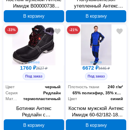
Имидж В00000738
утепленный Антекс
серый/черный, 60-
Имидж В00001361, 56-
В корзину
В корзину
62/170-176
58/170-176
-33%
-21%
1760 ₽
6672 ₽
2627 ₽
8446 ₽
Под заказ
Под заказ
Цвет
черный
Плотность ткани
240 г/м²
Серия
Редлайн
Состав ткани
65% полиэфир, 35% хлопок
Материал подноска
термопластичный
Цвет
синий
Ботинки Антекс
Костюм мужской Антекс
Редлайн с
Имидж 60-62/182-188
искусственным мехом
В00001048
В корзину
В корзину
размер 39 В00001430