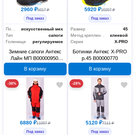
2960 ₽
5920 ₽
5017 ₽
10207 ₽
Под заказ
Под заказ
Подкладка
искусственный мех
Размер
45
Тип
сапоги
Метод крепления
клеевой
Голенище
регулируемое
Серия
X-PRO
Зимние сапоги Антекс
Ботинки Антекс X-PRO
Лайн МП В00000950,
р.45 В00000770
размер 39
В корзину
В корзину
-38%
-28%
Спецодежда и СИЗ
50
Зимняя спецодежда
10
6880 ₽
5120 ₽
Летняя спецодежда
7
11097 ₽
7111 ₽
Под заказ
Под заказ
Рабочая обувь
31