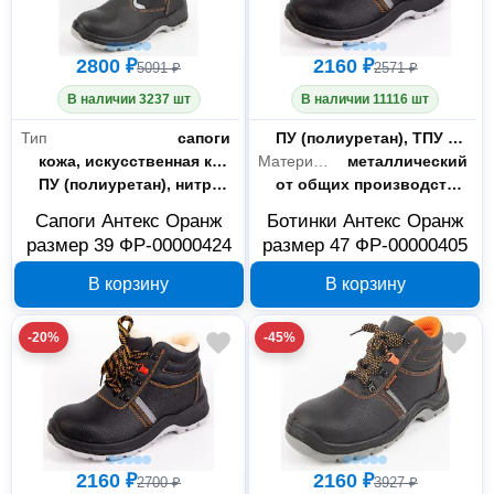
2800 ₽
2160 ₽
5091 ₽
2571 ₽
В наличии 3237 шт
В наличии 11116 шт
Тип
сапоги
Материал подошвы
ПУ (полиуретан), ТПУ (термопластичный полиуретан)
Материал верха
кожа, искусственная кожа
Материал подноска
металлический
Материал подошвы
ПУ (полиуретан), нитрильная резина
Защитные свойства
от общих производственных загрязнений, от пониженных температур , от скольжения по зажиренным поверхностям, защита в носочной части от ударов, от проколов
Сапоги Антекс Оранж
Ботинки Антекс Оранж
размер 39 ФР-00000424
размер 47 ФР-00000405
В корзину
В корзину
-20%
-45%
2160 ₽
2160 ₽
2700 ₽
3927 ₽