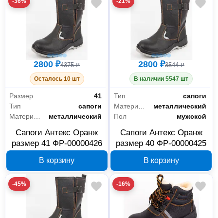
-36%
-21%
2800 ₽
2800 ₽
4375 ₽
3544 ₽
Осталось 10 шт
В наличии 5547 шт
Размер
41
Тип
сапоги
Тип
сапоги
Материал подноска
металлический
Материал подноска
металлический
Пол
мужской
Сапоги Антекс Оранж
Сапоги Антекс Оранж
размер 41 ФР-00000426
размер 40 ФР-00000425
В корзину
В корзину
-45%
-16%