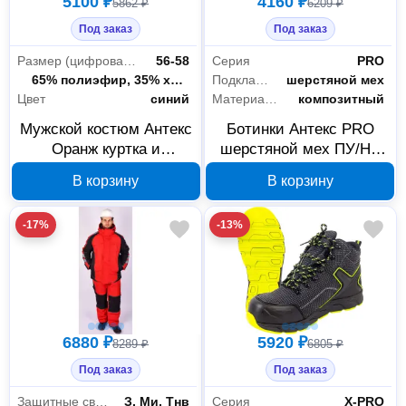
5100 ₽
4160 ₽
5862 ₽
6209 ₽
Под заказ
Под заказ
Размер (цифровая система маркировки)
56-58
Серия
PRO
Состав ткани
65% полиэфир, 35% хлопок
Подкладка
шерстяной мех
Цвет
синий
Материал подноска
композитный
Мужской костюм Антекс
Ботинки Антекс PRO
Оранж куртка и
шерстяной мех ПУ/НР
полукомбинезон 56-
КП КС размер 44
В корзину
В корзину
58/182-188 В00000762
В00000942
-17%
-13%
6880 ₽
5920 ₽
8289 ₽
6805 ₽
Под заказ
Под заказ
Защитные свойства
З, Ми, Тнв
Серия
X-PRO