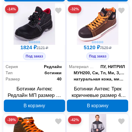
-14%
-32%
1824 ₽
5120 ₽
2121 ₽
7529 ₽
Под заказ
Под заказ
Серия
Редлайн
Материал подошвы
ПУ, НИТРИЛ
Тип
ботинки
Защитные свойства
МУН200, Сж, Тп, Ми, З, Мп
Размер
40
Материал верха
натуральная кожа, микрофибра
Ботинки Антекс
Ботинки Антекс Трек
Редлайн МП размер 40
коричневые размер 40
В00001170
В00001542
В корзину
В корзину
-39%
-42%