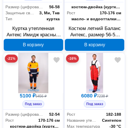
Размер (цифровая система маркировки)
56-58
Тип
костюм-двойка (куртка + полукомбинезон)
Сигнальная одежда
2
Защитные свойства
З, Ми, Тнв
Рост
170-176 см
Тип
куртка
Пропитка
масло- и водоотталкивающая (МВО)
Куртка утепленная
Костюм летний Баланс
Антекс Имидж красный/
Антекс, размер 56-58,
черный, размер 56-58,
рост 170-176 см, арт.
В корзину
В корзину
рост 182-188, арт.
В00001281
В00001336
-21%
-16%
5100 ₽
6080 ₽
6456 ₽
7238 ₽
Под заказ
Под заказ
Размер (цифровая система маркировки)
52-54
Рост
182-188
Рост
170-176 см
Название утеплителя
Синтепон
Тип
костюм-двойка (куртка + полукомбинезон)
Max температура
-30 °С