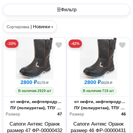
☰
Фильтр
|
Новинки
Сортировка
▾
-33%
-42%
2800 ₽
2800 ₽
4179 ₽
4828 ₽
В наличии 2929 шт
В наличии 719 шт
Защитные свойства
от нефти, нефтепродуктов, защита от ударов в носочной части, механических воздействий, растворов КЩС до 20% и общих производственных загрязнений
Защитные свойства
от нефти, нефтепродуктов, защита от ударов в носочной части, механических воздействий, растворов КЩС до 20% и общих производственных загрязнений
Материал подошвы
ПУ (полиуретан), ТПУ (термопластичный полиуретан)
Материал подошвы
ПУ (полиуретан), ТПУ (термопластичный полиуретан)
Размер
47
Размер
46
Сапоги Антекс Оранж
Сапоги Антекс Оранж
размер 47 ФР-00000432
размер 46 ФР-00000431