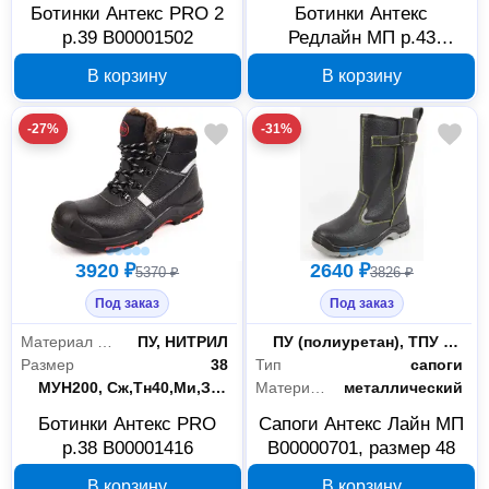
Ботинки Антекс PRO 2
Ботинки Антекс
р.39 В00001502
Редлайн МП р.43
В00001173
В корзину
В корзину
-27%
-31%
3920 ₽
2640 ₽
5370 ₽
3826 ₽
Под заказ
Под заказ
Материал подошвы
ПУ, НИТРИЛ
Материал подошвы
ПУ (полиуретан), ТПУ (термопластичный полиуретан)
Размер
38
Тип
сапоги
Защитные свойства
МУН200, Сж,Тн40,Ми,З, Мп, Тп
Материал подноска
металлический
Ботинки Антекс PRO
Сапоги Антекс Лайн МП
р.38 В00001416
В00000701, размер 48
В корзину
В корзину