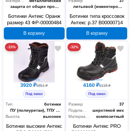
Материал подноска
металлический
Размер
37
Защитные свойства
защита от общих производственных загрязнений, от ударов и проколов
Метод крепления
литьевой (инжектирование)
Ботинки Антекс Оранж
Ботинки типа кроссовок
размер 43 ФР-00000484
Антекс р.37 В00000714
В корзину
В корзину
-33%
-32%
3920 ₽
4160 ₽
5851 ₽
6118 ₽
Под заказ
Под заказ
Тип
ботинки
Размер
37
Материал подошвы
ПУ (полиуретан), ТПУ (термопластичный полиуретан)
Подкладка
шерстяной мех
Высота
высокие
Материал подноска
композитный
Ботинки высокие Антекс
Ботинки Антекс PRO