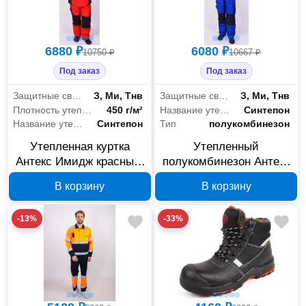
6880 ₽
6080 ₽
10750 ₽
10667 ₽
Под заказ
Под заказ
Защитные свойства
З, Ми, Тнв
Защитные свойства
З, Ми, Тнв
Плотность утеплителя
450 г/м²
Название утеплителя
Синтепон
Название утеплителя
Синтепон
Тип
полукомбинезон
Утепленная куртка
Утепленный
Антекс Имидж красный/
полукомбинезон Антекс
черный 44-46 182-188
Имидж В00001357,
В корзину
В корзину
В00001333
васильковый/темно-
синий, р. 60-62
-13%
-33%