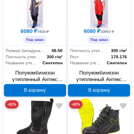
6080 ₽
6080 ₽
7415 ₽
10857 ₽
Под заказ
Под заказ
Размер (международная цифровая система маркировки)
48-50
Плотность утеплителя
300 г/м²
Плотность утеплителя
300 г/м²
Рост
170-176
Название утеплителя
Синтепон
Название утеплителя
Синтепон
Полукомбинезон
Полукомбинезон
утепленный Антекс
утепленный Антекс
Имидж В00001456,
Имидж В00001362,
В корзину
В корзину
размер 48-50, рост 182-
размер 60-62, рост 170-
188
176
-41%
-42%