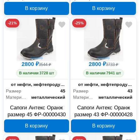
В корзину
В корзину
-21%
-25%
2800 ₽
2800 ₽
3544 ₽
3733 ₽
В наличии 3728 шт
В наличии 7941 шт
Защитные свойства
от нефти, нефтепродуктов, защита от ударов в носочной части, механических воздействий, растворов КЩС до 20% и общих производственных загрязнений
Защитные свойства
от нефти, нефтепродуктов, защита от ударов в носочной части, механических воздействий, растворов КЩС до 20% и общих производственных загрязнений
Размер
45
Размер
43
Материал подноска
металлический
Материал подноска
металлический
Сапоги Антекс Оранж
Сапоги Антекс Оранж
размер 45 ФР-00000430
размер 43 ФР-00000428
В корзину
В корзину