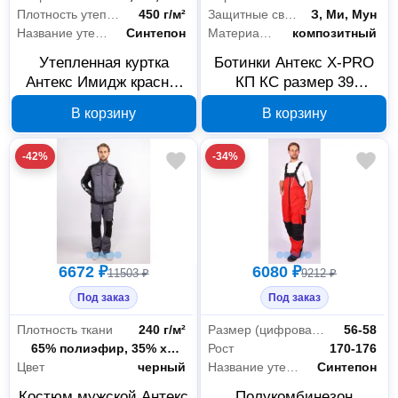
Плотность утеплителя
450 г/м²
Защитные свойства
З, Ми, Мун
Название утеплителя
Синтепон
Материал подноска
композитный
Утепленная куртка
Ботинки Антекс X-PRO
Антекс Имидж красно-
КП КС размер 39
черная размер 60-
В00000764
В корзину
В корзину
62/170-176 В00001332
-42%
-34%
6672 ₽
6080 ₽
11503 ₽
9212 ₽
Под заказ
Под заказ
Плотность ткани
240 г/м²
Размер (цифровая система маркировки)
56-58
Состав ткани
65% полиэфир, 35% хлопок
Рост
170-176
Цвет
черный
Название утеплителя
Синтепон
Костюм мужской Антекс
Полукомбинезон