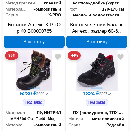
Метод крепления
клеевой
Тип
костюм-двойка (куртка + полукомбинезон)
Материал подноска
композитный
Рост
170-176 см
Серия
X-PRO
Пропитка
масло- и водоотталкивающая (МВО)
Ботинки Антекс X-PRO
Костюм летний Баланс
р.40 В00000765
Антекс, размер 60-62,
рост 170-176 см, арт.
В корзину
В корзину
В00001312
-39%
-44%
5280 ₽
1824 ₽
8656 ₽
3257 ₽
Под заказ
Под заказ
Материал подошвы
ПУ, НИТРИЛ
Материал подошвы
ПУ (полиуретан), ТПУ (термопластичный полиуретан)
Защитные свойства
МУН200 Сж, Тн40, Ми, З, Мп, Тп
Материал подноска
металлический
Материал подноска
композитный
Серия
Редлайн