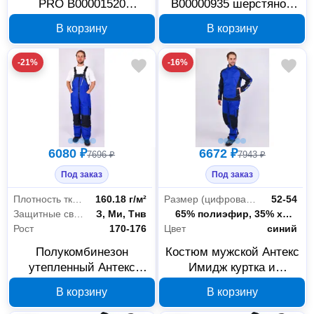
PRO В00001520
В00000935 шерстяной
шерстяной мех размер
мех ПУ/нитрильная
В корзину
В корзину
44
резина размер 37
-21%
-16%
6080 ₽
6672 ₽
7696 ₽
7943 ₽
Под заказ
Под заказ
Плотность ткани
160.18 г/м²
Размер (цифровая система маркировки)
52-54
Защитные свойства
З, Ми, Тнв
Состав ткани
65% полиэфир, 35% хлопок
Рост
170-176
Цвет
синий
Полукомбинезон
Костюм мужской Антекс
утепленный Антекс
Имидж куртка и
Имидж васильковый/
полукомбинезон
В корзину
В корзину
темно-синий В00001348
васильковый/синий
В00001046