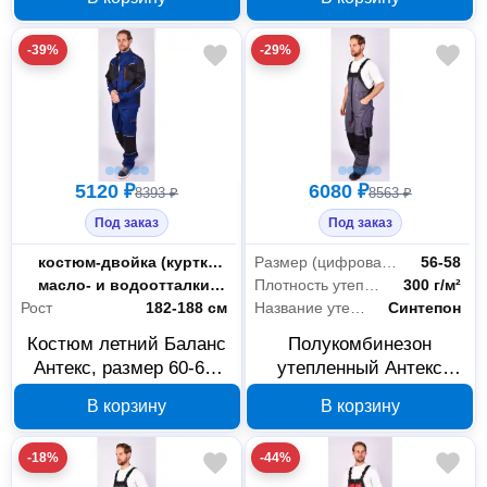
-39%
-29%
5120 ₽
6080 ₽
8393 ₽
8563 ₽
Под заказ
Под заказ
Тип
костюм-двойка (куртка + полукомбинезон)
Размер (цифровая система маркировки)
56-58
Пропитка
масло- и водоотталкивающая (МВО)
Плотность утеплителя
300 г/м²
Рост
182-188 см
Название утеплителя
Синтепон
Костюм летний Баланс
Полукомбинезон
Антекс, размер 60-62,
утепленный Антекс
рост 182-188 см, арт.
Имидж В00001458,
В корзину
В корзину
В00001297
размер 56-58, рост 182-
188
-18%
-44%