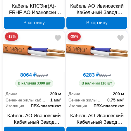
Кабель КПСЭнг(А)-
Кабель АО Ивановский
FRHF АО Ивановский
Кабельный Завод
Кабельный Завод
КПСВВнг(А)-LS 2x2х0,5,
В корзину
В корзину
1x2х1,5 200 м 00-
бухта 200 м 00-
00026184
00039260
-13%
-35%
8064 ₽
6283 ₽
9269 ₽
9666 ₽
В наличии 3390 шт
В наличии 110 шт
Длина
200 м
Длина
200 м
Сечение жилы кабеля
1 мм²
Сечение жилы кабеля
0.75 мм²
Изоляция
ПВХ-пластикат
Изоляция
ПВХ-пластикат
Кабель АО Ивановский
Кабель АО Ивановский
Кабельный Завод
Кабельный Завод
КПСВВнг(А)-LS 1x2х1,
КПСВВнг(А)-LS