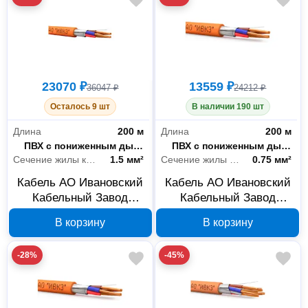
23070 ₽
13559 ₽
36047 ₽
24212 ₽
Осталось 9 шт
В наличии 190 шт
Длина
200 м
Длина
200 м
Материал оболочки
ПВХ с пониженным дымо- и газовыделением
Материал оболочки
ПВХ с пониженным дымо- и газовыделением
Сечение жилы кабеля
1.5 мм²
Сечение жилы кабеля
0.75 мм²
Кабель АО Ивановский
Кабель АО Ивановский
Кабельный Завод
Кабельный Завод
КПСЭнгА-FRLS 2x2х1,5,
КПСЭнгА-FRLS
В корзину
В корзину
бухта 200 м 12-4812
2x2х0,75, бухта 200 м
00-00026254
-28%
-45%