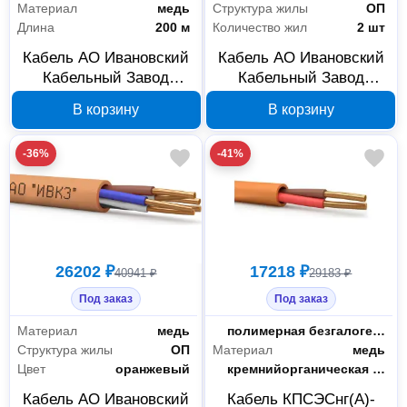
Материал
медь
Структура жилы
ОП
Длина
200 м
Количество жил
2 шт
Кабель АО Ивановский
Кабель АО Ивановский
Электрика и свет
40
Кабельный Завод
Кабельный Завод
Кабель и провод
40
КПСВВнг(А)-LS 3х2х1,
КПСППнг(А)-HF
В корзину
В корзину
бухта 200 м 00-
1x2х0,75 200 м 00-
00039269
00039308
-36%
-41%
26202 ₽
17218 ₽
40941 ₽
29183 ₽
Под заказ
Под заказ
Материал
медь
Материал оболочки
полимерная безгалогенная композиция
Структура жилы
ОП
Материал
медь
Цвет
оранжевый
Изоляция
кремнийорганическая резина
Кабель АО Ивановский
Кабель КПСЭСнг(А)-