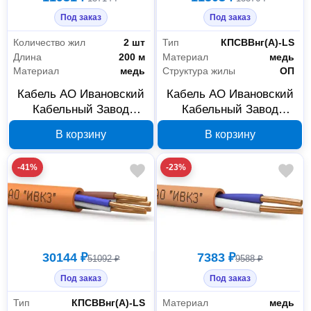
Под заказ
Под заказ
Количество жил
2 шт
Тип
КПСВВнг(А)-LS
Длина
200 м
Материал
медь
Материал
медь
Структура жилы
ОП
Кабель АО Ивановский
Кабель АО Ивановский
Кабельный Завод
Кабельный Завод
КПСВЭВнг(А)-LS
КПСВВнг(А)-LS 1x2х1,5,
В корзину
В корзину
1x2х1,5 200 м, арт.
200 м, 2000000075778
2000000075747
-41%
-23%
30144 ₽
7383 ₽
51092 ₽
9588 ₽
Под заказ
Под заказ
Тип
КПСВВнг(А)-LS
Материал
медь