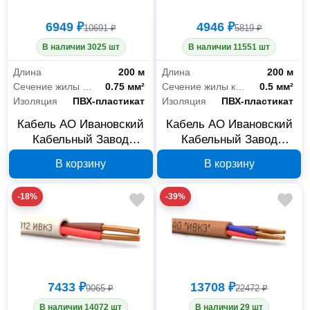
6949 ₽
4946 ₽
10691 ₽
5819 ₽
В наличии 3025 шт
В наличии 11551 шт
Длина
200 м
Длина
200 м
Сечение жилы кабеля
0.75 мм²
Сечение жилы кабеля
0.5 мм²
Изоляция
ПВХ-пластикат
Изоляция
ПВХ-пластикат
Кабель АО Ивановский
Кабель АО Ивановский
Кабельный Завод
Кабельный Завод
КПСВЭВнг(А)-LS
КПСВЭВнг(А)-LS
В корзину
В корзину
1x2х0,75, бухта 200 м
1x2х0,5, бухта 200 м 00-
00-00039338
00039337
-18%
-39%
7433 ₽
13708 ₽
9065 ₽
22472 ₽
В наличии 14072 шт
В наличии 29 шт