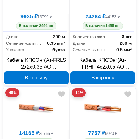
9935 ₽
24284 ₽
13799 ₽
44153 ₽
В наличии 2991 шт
В наличии 1455 шт
Длина
200 м
Количество жил
8 шт
Сечение жилы кабеля
0.35 мм²
Длина
200 м
Упаковка
бухта
Сечение жилы кабеля
0.5 мм²
Кабель КПСЭнг(А)-FRLS
Кабель КПСЭнг(А)-
2x2х0,35 АО
FRHF 4x2х0,5 АО
Ивановский Кабельный
Ивановский Кабельный
В корзину
В корзину
Завод 00-00026253, 200
Завод 00-00026204, 200
м
м
-45%
-14%
14165 ₽
7757 ₽
25755 ₽
9020 ₽