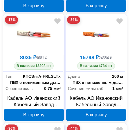
КПСнг(А)-FRHF 1x2х1,5,
КПСнг(А)-FRHF
В корзину
В корзину
бухта 200 м 00-
1x2х0,75, бухта 200 м
00025959
00-00025957
-17%
-36%
8035 ₽
15798 ₽
9681 ₽
24684 ₽
В наличии 13208 шт
В наличии 4734 шт
Тип
КПСЭнгА-FRLSLTx
Длина
200 м
Материал оболочки
ПВХ с пониженным дымо- и газовыделением
Материал оболочки
ПВХ с пониженным дымо- и газовыделением
Сечение жилы кабеля
0.75 мм²
Сечение жилы кабеля
1 мм²
Кабель АО Ивановский
Кабель АО Ивановский
Кабельный Завод
Кабельный Завод
КПСЭнгА-FRLSLTx
КПСЭнгА-FRLS 2x2х1,
В корзину
В корзину
1x2х0,75, бухта 200 м
бухта 200 м 00-
00-00026213
00026255
-36%
-44%