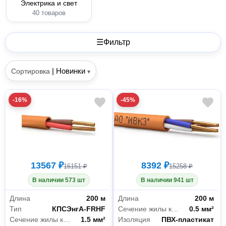
Электрика и свет
40 товаров
☰
Фильтр
|
Новинки
Сортировка
▾
-16%
-45%
13567 ₽
8392 ₽
16151 ₽
15258 ₽
В наличии 573 шт
В наличии 941 шт
Длина
200 м
Длина
200 м
Тип
КПСЭнгА-FRHF
Сечение жилы кабеля
0.5 мм²
Сечение жилы кабеля
1.5 мм²
Изоляция
ПВХ-пластикат