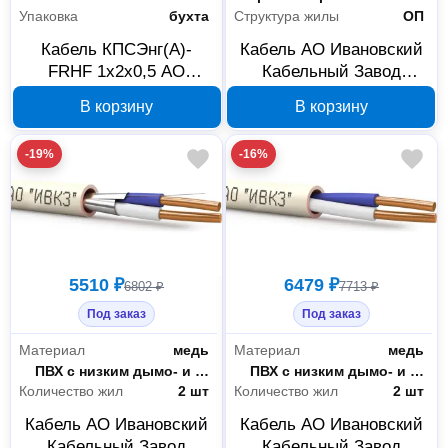
Упаковка
бухта
Структура жилы
ОП
Кабель КПСЭнг(А)-
Кабель АО Ивановский
FRHF 1x2х0,5 АО
Кабельный Завод
Ивановский Кабельный
2000000071558
В корзину
В корзину
Завод 00-00026190, 200
КПСнг(А)-FRLS
м
2х2х0.75, бухта 200 м
-19%
-16%
5510 ₽
6479 ₽
6802 ₽
7713 ₽
Под заказ
Под заказ
Материал
медь
Материал
медь
Изоляция
ПВХ с низким дымо- и газовыделением и низкой токсичностью горения
Изоляция
ПВХ с низким дымо- и газовыделением и низкой токсичностью горения
Количество жил
2 шт
Количество жил
2 шт
Кабель АО Ивановский
Кабель АО Ивановский
Кабельный Завод
Кабельный Завод