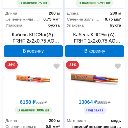
В наличии 75 шт
В наличии 1291 шт
Длина
200 м
Длина
200 м
Сечение жилы кабеля
0.75 мм²
Сечение жилы кабеля
0.75 мм²
Упаковка
бухта
Упаковка
бухта
Кабель КПСЭнг(А)-
Кабель КПСЭнг(А)-
FRHF 2x2х0,75 АО
FRHF 1x2х0,75 АО
Ивановский Кабельный
Ивановский Кабельный
В корзину
В корзину
Завод 00-00026191, 200
Завод 00-00026181, 200
м
м
-36%
-31%
6158 ₽
13064 ₽
9622 ₽
18933 ₽
В наличии 3096 шт
Под заказ
Длина
200 м
Материал
медь
Сечение жилы кабеля
0.5 мм²
Изоляция
кремнийорганическая резина