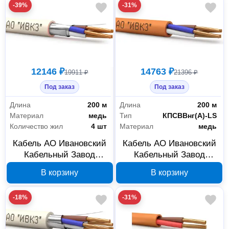
-39%
-31%
12146 ₽
14763 ₽
19911 ₽
21396 ₽
Под заказ
Под заказ
Длина
200 м
Длина
200 м
Материал
медь
Тип
КПСВВнг(А)-LS
Количество жил
4 шт
Материал
медь
Кабель АО Ивановский
Кабель АО Ивановский
Кабельный Завод
Кабельный Завод
КПСВЭВнг(А)-LSLTx
КПСВВнг(А)-LS 2x2х1
В корзину
В корзину
2x2х0,75 200 м, арт.
200 м, арт.
2000000076584
2000000076393
-18%
-31%