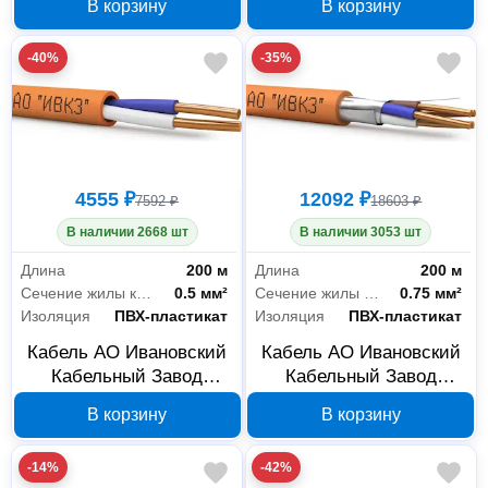
В корзину
В корзину
бухта 200 м 00-
1x2х0,75, бухта 200 м
00039255
00-00039254
-40%
-35%
4555 ₽
12092 ₽
7592 ₽
18603 ₽
В наличии 2668 шт
В наличии 3053 шт
Длина
200 м
Длина
200 м
Сечение жилы кабеля
0.5 мм²
Сечение жилы кабеля
0.75 мм²
Изоляция
ПВХ-пластикат
Изоляция
ПВХ-пластикат
Кабель АО Ивановский
Кабель АО Ивановский
Кабельный Завод
Кабельный Завод
КПСВВнг(А)-LS 1x2х0,5,
КПСВЭВнг(А)-LS
В корзину
В корзину
бухта 200 м 00-
2x2х0,75, бухта 200 м
00039261
00-00039345
-14%
-42%