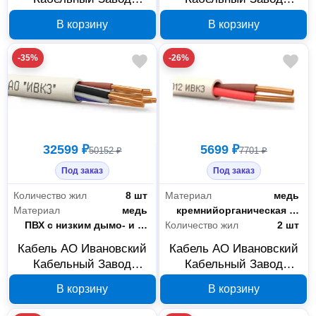
КПСВЭВнг(А)-LSLTx
КПСВВнг(А)-LSLTx
В корзину
В корзину
1x2х0,5, 200 м,
1x2х0,75, 200 м,
2000000074511
2000000074672
-35%
-26%
32599 ₽
5699 ₽
50152 ₽
7701 ₽
Под заказ
Под заказ
Количество жил
8 шт
Материал
медь
Материал
медь
Изоляция
кремнийорганическая резина
Изоляция
ПВХ с низким дымо- и газовыделением и низкой токсичностью горения
Количество жил
2 шт
Кабель АО Ивановский
Кабель АО Ивановский
Кабельный Завод
Кабельный Завод
КПСВВнг(А)-LSLTx
КПСнг(А)-FRLSLTx
В корзину
В корзину
4x2х0,75, 200 м,
1x2х0,5 ок, бухта 200 м,
2000000094038
00-00026119