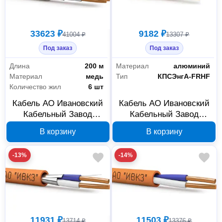
33623 ₽
9182 ₽
41004 ₽
13307 ₽
Под заказ
Под заказ
Длина
200 м
Материал
алюминий
Материал
медь
Тип
КПСЭнгА-FRHF
Количество жил
6 шт
Кабель АО Ивановский
Кабель АО Ивановский
Кабельный Завод
Кабельный Завод
КПСВЭВнг(А)-LSLTx
КПСЭнгА-FRHF 4х1 200
В корзину
В корзину
3x2х1 200 м, арт.
м, арт. 2000000073446
2000000123677
-13%
-14%
11931 ₽
11503 ₽
13714 ₽
13376 ₽