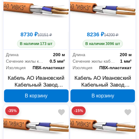
8730 ₽
8236 ₽
10151 ₽
14200 ₽
В наличии 173 шт
В наличии 3096 шт
Длина
200 м
Длина
200 м
Сечение жилы кабеля
0.5 мм²
Сечение жилы кабеля
1 мм²
Изоляция
ПВХ-пластикат
Изоляция
ПВХ-пластикат
Кабель АО Ивановский
Кабель АО Ивановский
Кабельный Завод
Кабельный Завод
КПСВЭВнг(А)-LS
КПСВЭВнг(А)-LS 1x2х1,
В корзину
В корзину
2x2х0,5, бухта 200 м 00-
бухта 200 м 00-
00039344
00039339
-35%
-15%