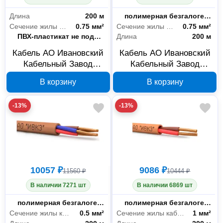
Длина
200 м
Материал оболочки
полимерная безгалогенная композиция
Сечение жилы кабеля
0.75 мм²
Сечение жилы кабеля
0.75 мм²
Материал оболочки
ПВХ-пластикат не поддерживающий горение с пониженным дымо- и газовыделением
Длина
200 м
Кабель АО Ивановский
Кабель АО Ивановский
Кабельный Завод
Кабельный Завод
КПСнгА-FRLSLTx
КПСнг(А)-FRHF
В корзину
В корзину
1x2х0,75, бухта 200 м
2x2х0,75, бухта 200 м
00-00025956
00-00025965
-13%
-13%
10057 ₽
9086 ₽
11560 ₽
10444 ₽
В наличии 7271 шт
В наличии 6869 шт
Материал оболочки
полимерная безгалогенная композиция
Материал оболочки
полимерная безгалогенная композиция
Сечение жилы кабеля
0.5 мм²
Сечение жилы кабеля
1 мм²