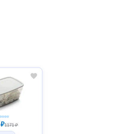
 ₽
1171 ₽