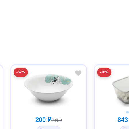
-32%
-28%
200 ₽
843
294 ₽