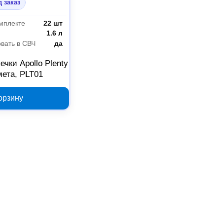
 заказ
омплекте
22 шт
1.6 л
вать в СВЧ
да
чки Apollo Plenty
мета, PLT01
орзину