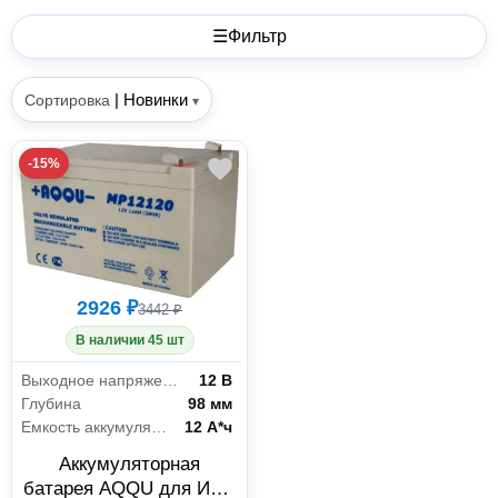
☰
Фильтр
|
Новинки
Сортировка
▾
-15%
2926 ₽
3442 ₽
В наличии 45 шт
Выходное напряжение
12 В
Глубина
98 мм
Емкость аккумулятора
12 А*ч
Аккумуляторная
батарея AQQU для ИБП