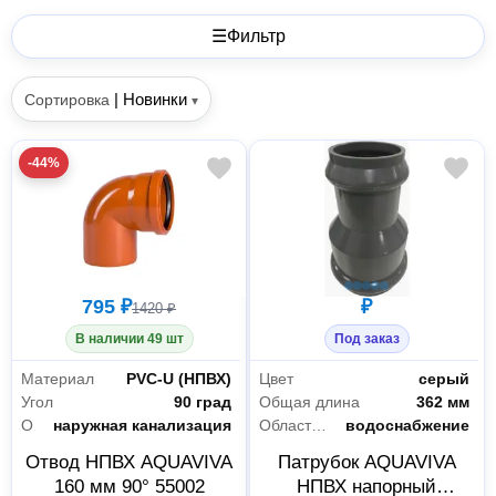
☰
Фильтр
|
Новинки
Сортировка
▾
-44%
795 ₽
₽
1420 ₽
В наличии 49 шт
Под заказ
Материал
PVC-U (НПВХ)
Цвет
серый
Угол
90 град
Общая длина
362 мм
Область применения
наружная канализация
Область применения
водоснабжение
Отвод НПВХ AQUAVIVA
Патрубок AQUAVIVA
160 мм 90° 55002
НПВХ напорный