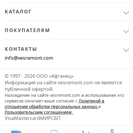
КАТАЛОГ
ПОКУПАТЕЛЯМ
КОНТАКТЫ
info@vesremont.com
© 1997 - 2026 ООО «Афганец»
Информация на сайте vesremont.com не является
публичной офертой.
Нахождение на сайте vesremont.com и использование его
Офис и дом
3
сервисов означает ваше согласие с
Политикой в
отношении обработки персональных данных
и
Для дома
3
Пользовательским соглашением
.
Visa
Mastercard
МИР
СБП