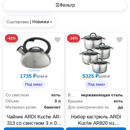
☰
Фильтр
|
Новинки
Сортировка
▾
-43%
-16%
1735 ₽
5325 ₽
3044 ₽
6339 ₽
Под заказ
Под заказ
Со свистком
есть
Внешнее покрытие
нержавеющая сталь
Объем
3 л
Крышка
есть
Материал ручки
бакелит
Для электрических конфорок
да
Чайник ARDI Kuche AR-
Набор кастрюль ARDI
313 со свистком 3 л 00-
Kuche AR820 из
00014787
нержавеющей стали, 8