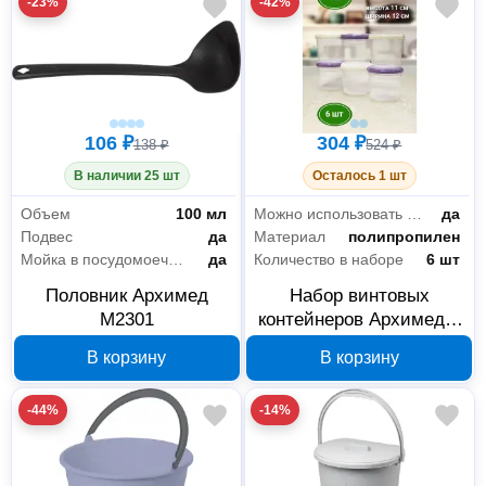
-23%
-42%
106 ₽
304 ₽
138 ₽
524 ₽
В наличии 25 шт
Осталось 1 шт
Объем
100 мл
Можно использовать в СВЧ
да
Подвес
да
Материал
полипропилен
Мойка в посудомоечной машине
да
Количество в наборе
6 шт
Половник Архимед
Набор винтовых
М2301
контейнеров Архимед 1
л, 6 шт М2029
В корзину
В корзину
-44%
-14%