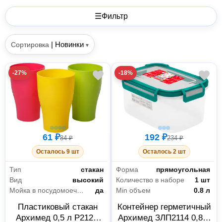
☰
Фильтр
|
Новинки
Сортировка
▾
-27%
-18%
61 ₽
192 ₽
84 ₽
234 ₽
Осталось 9 шт
Осталось 2 шт
Тип
стакан
Форма
прямоугольная
Вид
высокий
Количество в наборе
1 шт
Мойка в посудомоечной машине
да
Min объем
0.8 л
Пластиковый стакан
Контейнер герметичный
Архимед 0,5 л Р2125,
Архимед ЗЛП2114 0,8 л