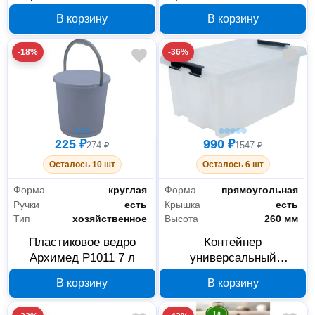
арт. 2125, ГРАФИТ
с клипсами
В корзину
В корзину
-18%
-36%
225 ₽
990 ₽
274 ₽
1547 ₽
Осталось 10 шт
Осталось 6 шт
Форма
круглая
Форма
прямоугольная
Ручки
есть
Крышка
есть
Тип
хозяйственное
Высота
260 мм
Пластиковое ведро
Контейнер
Архимед P1011 7 л
универсальный
Архимед 40 л М1211
В корзину
В корзину