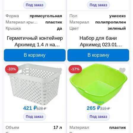
Под заказ
Под заказ
Форма
прямоугольная
Пол
унисекс
Материал крышки
пластик
Материал
полипропилен
Крышка
да
Цвет
зеленый
Герметичный контейнер
Набор для бани
Архимед 1.4 л на
Архимед 023.01
защелках П2148
115777A
В корзину
В корзину
-33%
-17%
421 ₽
265 ₽
628 ₽
319 ₽
Под заказ
Под заказ
Объем
17 л
Материал
пластик