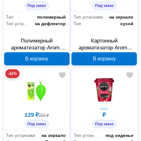
Под заказ
Под заказ
Тип
полимерный
Тип установки
на зеркало
Тип установки
на дефлектор
Тип
сухой
Полимерный
Картонный
ароматизатор Aroma
ароматизатор Aroma
Car Manny Black 92993
Car Prestige Card Black
В корзину
В корзину
92664
-42%
129 ₽
₽
222 ₽
Под заказ
Под заказ
Тип установки
на зеркало
Тип установки
под сиденье