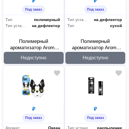
₽
₽
Под заказ
Под заказ
Тип
полимерный
Тип установки
на дефлектор
Тип установки
на дефлектор
Тип
сухой
Полимерный
Полимерный
ароматизатор Aroma
ароматизатор Aroma
Car Cats Cat Pink
Car Dog Fancy Green
Недоступно
Недоступно
Blossom 92568
92566
₽
₽
Под заказ
Под заказ
Аромат
Океан
Тип установки
распыление