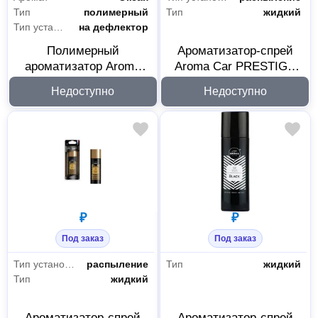
Тип
полимерный
Тип
жидкий
Тип установки
на дефлектор
Полимерный
Ароматизатор-спрей
ароматизатор Aroma
Aroma Car PRESTIGE
Car Dog Ocean Calm
SPRAY Silver 92534
Недоступно
Недоступно
92565
₽
₽
Под заказ
Под заказ
Тип установки
распыление
Тип
жидкий
Тип
жидкий
Ароматизатор-спрей
Ароматизатор-спрей