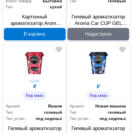
Класс товара
Бытовой
Тип
гелевый
Тип
сухой
Картонный
Гелевый ароматизатор
ароматизатор Aroma
Aroma Car CUP GEL
Car Leaf Lemon 92086
Strawberry 92781
В корзину
Недоступно
₽
₽
Под заказ
Под заказ
Аромат
Вишня
Аромат
Новая машина
Тип
гелевый
Тип
гелевый
Тип установки
под сиденье
Тип установки
под сиденье
Гелевый ароматизатор
Гелевый ароматизатор