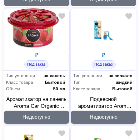
₽
₽
Под заказ
Под заказ
Автосервисное оборудование
44
Тип установки
на панель
Тип установки
на зеркало
Класс товара
Бытовой
Тип
жидкий
Автомобильные аксессуары
44
Объем
50 мл
Класс товара
Бытовой
Ароматизатор на панель
Подвесной
Aroma Car Organic
ароматизатор Aroma
Strawberry 92091
Car Bio Fresh Aqua
Недоступно
Недоступно
92083