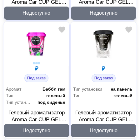
Aroma Car CUP GEL
Aroma Car CUP GEL
Cherry 92779
New Car 92780
Недоступно
Недоступно
₽
₽
Под заказ
Под заказ
Аромат
Баббл гам
Тип установки
на панель
Тип
гелевый
Тип
гелевый
Тип установки
под сиденье
Гелевый ароматизатор
Гелевый ароматизатор
Aroma Car CUP GEL
Aroma Car CUP GEL
Bubble Gum 92778
Black 92777
Недоступно
Недоступно