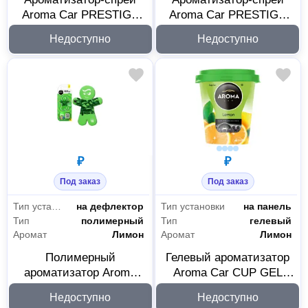
Aroma Car PRESTIGE
Aroma Car PRESTIGE
SPRAY Gold 92533
SPRAY Black 92532
Недоступно
Недоступно
₽
₽
Под заказ
Под заказ
Тип установки
на дефлектор
Тип установки
на панель
Тип
полимерный
Тип
гелевый
Аромат
Лимон
Аромат
Лимон
Полимерный
Гелевый ароматизатор
ароматизатор Aroma
Aroma Car CUP GEL
Car Manny Lemon 92995
Lemon 92875
Недоступно
Недоступно