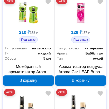
-43%
-18%
210 ₽
129 ₽
368 ₽
157 ₽
Под заказ
Под заказ
Тип установки
на зеркало
Тип установки
на зеркало
Тип
жидкий
Аромат
Баббл гам
Объем
5 мл
Тип
сухой
Мембранный
Ароматизатор воздуха
ароматизатор Aroma
Aroma Car LEAF Bubble
Car Drop Control Lemon
Gum подвесной 92284
В корзину
В корзину
92289
-40%
-30%