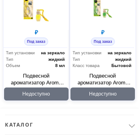
₽
₽
Под заказ
Под заказ
Тип установки
на зеркало
Тип установки
на зеркало
Тип
жидкий
Тип
жидкий
Объем
8 мл
Класс товара
Бытовой
Подвесной
Подвесной
ароматизатор Aroma
ароматизатор Aroma
Car Bio Fresh Vanilla
Car Bio Fresh Lemon
Недоступно
Недоступно
92082
92081
КАТАЛОГ