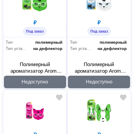
₽
₽
Под заказ
Под заказ
Тип
полимерный
Тип
полимерный
Тип установки
на дефлектор
Тип установки
на дефлектор
Полимерный
Полимерный
ароматизатор Aroma
ароматизатор Aroma
Car Cats Fancy Green
Car Cats Ocean Calm
Недоступно
Недоступно
92570
92569