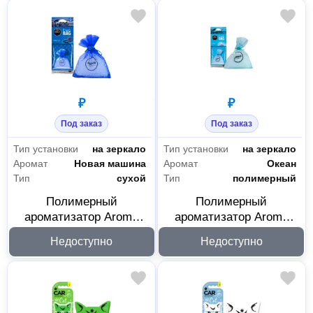
₽
₽
Под заказ
Под заказ
Тип установки
на зеркало
Тип установки
на зеркало
Аромат
Новая машина
Аромат
Океан
Тип
сухой
Тип
полимерный
Полимерный
Полимерный
ароматизатор Aroma
ароматизатор Aroma
Car Fresh Bag New Car
Car Fresh Bag Ocean
Недоступно
Недоступно
92617
92618