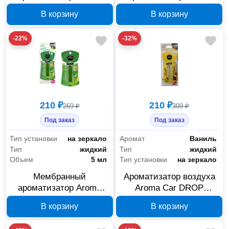
Car DROP CONTROL
Car Drop Control Aqua
В корзину
В корзину
Bubble Gum 92288
Blue 92286
-22%
-32%
210 ₽
210 ₽
269 ₽
309 ₽
Под заказ
Под заказ
Тип установки
на зеркало
Аромат
Ваниль
Тип
жидкий
Тип
жидкий
Объем
5 мл
Тип установки
на зеркало
Мембранный
Ароматизатор воздуха
ароматизатор Aroma
Aroma Car DROP
Car Drop Control Green
CONTROL Vanilla 92299
В корзину
В корзину
Tea 92293