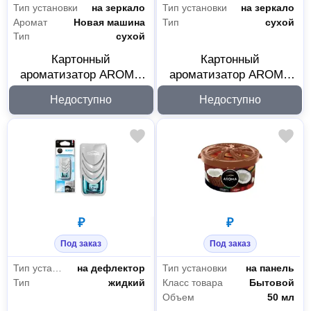
Тип установки
на зеркало
Тип установки
на зеркало
Аромат
Новая машина
Тип
сухой
Тип
сухой
Картонный
Картонный
ароматизатор AROMA
ароматизатор AROMA
CAR CITY New Car
CAR CITY Black 92667
Недоступно
Недоступно
92668
₽
₽
Под заказ
Под заказ
Тип установки
на дефлектор
Тип установки
на панель
Тип
жидкий
Класс товара
Бытовой
Объем
50 мл