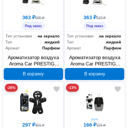
363 ₽
363 ₽
605 ₽
519 ₽
Под заказ
Под заказ
Тип установки
на зеркало
Тип установки
на зеркало
Тип
жидкий
Тип
жидкий
Аромат
Парфюм
Аромат
Парфюм
Ароматизатор воздуха
Ароматизатор воздуха
Aroma Car PRESTIGE
Aroma Car PRESTIGE
WOOD SILVER
WOOD BLACK
В корзину
В корзину
подвесной 92531
подвесной 92529
-26%
-13%
297 ₽
166 ₽
401 ₽
191 ₽