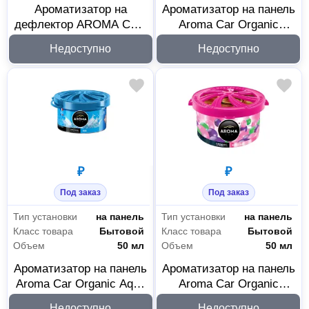
Ароматизатор на
Ароматизатор на панель
дефлектор AROMA CAR
Aroma Car Organic
SPEED Arctic 92663
Coconut 92099
Недоступно
Недоступно
₽
₽
Под заказ
Под заказ
Тип установки
на панель
Тип установки
на панель
Класс товара
Бытовой
Класс товара
Бытовой
Объем
50 мл
Объем
50 мл
Ароматизатор на панель
Ароматизатор на панель
Aroma Car Organic Aqua
Aroma Car Organic
92098
Bubble Gum 92092
Недоступно
Недоступно