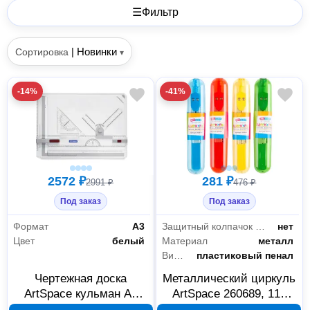
☰
Фильтр
|
Новинки
Сортировка
▾
-14%
-41%
2572 ₽
281 ₽
2991 ₽
476 ₽
Под заказ
Под заказ
Формат
А3
Защитный колпачок для иглы
нет
Цвет
белый
Материал
металл
Вид упаковки
пластиковый пенал
Чертежная доска
Металлический циркуль
ArtSpace кульман А3
ArtSpace 260689, 115
281665
мм, в пластиковом