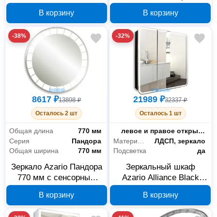
бесконтактным
выключателем LED-
В корзину
В корзину
сенсором LED-00002525
00002524
-38%
-32%
8617 ₽
21989 ₽
13898 ₽
32337 ₽
Осталось 2 шт
Осталось 1 шт
Общая длина
770 мм
Позиционирование дверей
левое и правое открывание
Серия
Пандора
Материал фасада
ЛДСП, зеркало
Общая ширина
770 мм
Подсветка
да
Зеркало Azario Пандора
Зеркальный шкаф
770 мм с сенсорным
Azario Alliance Black
выключателем LED-
800х800 LED-00002611
В корзину
В корзину
00002504