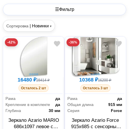
☰
Фильтр
|
Новинки
Сортировка
▾
-42%
-36%
16480 ₽
10368 ₽
28414 ₽
16200 ₽
Осталось 2 шт
Осталось 3 шт
Рама
да
Рама
да
Крепление в комплекте
да
Общая длина
915 мм
Глубина
30 мм
Серия
Force
Зеркало Azario MARIO
Зеркало Azario Force
686х1097 левое с
915х685 с сенсорным