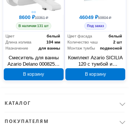
8600 ₽
46049 ₽
10361 ₽
59804 ₽
В наличии 131 шт
Под заказ
Цвет
белый
Цвет фасада
белый
Длина излива
104 мм
Количество чаш
2 шт
Назначение
для ванны
Монтаж тумбы
подвесной
Смеситель для ванны
Комплект Azario SICILIA
Azario Delano 00082527
120 с тумбой и
с коротким изливом
раковиной ISIK 120
В корзину
В корзину
белый матовый
4120-KL
КАТАЛОГ
ПОКУПАТЕЛЯМ