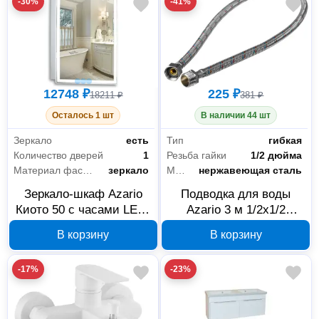
-30%
-41%
12748 ₽
225 ₽
18211 ₽
381 ₽
Осталось 1 шт
В наличии 44 шт
Зеркало
есть
Тип
гибкая
Количество дверей
1
Резьба гайки
1/2 дюйма
Материал фасада
зеркало
Материал оплетки
нержавеющая сталь
Зеркало-шкаф Azario
Подводка для воды
Киото 50 с часами LED-
Azario 3 м 1/2x1/2
00002356
008629
В корзину
В корзину
-17%
-23%