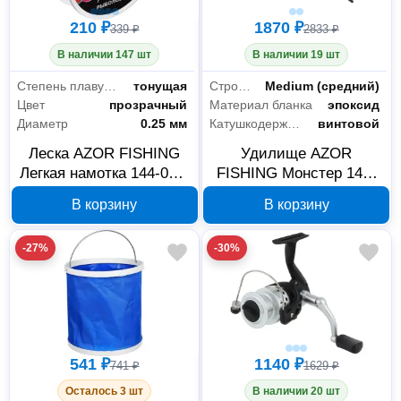
210 ₽
1870 ₽
339 ₽
2833 ₽
В наличии 147 шт
В наличии 19 шт
Степень плавучести
тонущая
Строй бланка
Medium (средний)
Цвет
прозрачный
Материал бланка
эпоксид
Диаметр
0.25 мм
Катушкодержатель
винтовой
Леска AZOR FISHING
Удилище AZOR
Легкая намотка 144-057,
FISHING Монстер 149-
нейлон, 100 м, 0,25 мм
174, 1,8 м, тест 100-250
В корзину
В корзину
г
-27%
-30%
Спорт и туризм
144
Охота и рыбалка
140
541 ₽
1140 ₽
Туризм и кемпинг
4
741 ₽
1629 ₽
Осталось 3 шт
В наличии 20 шт