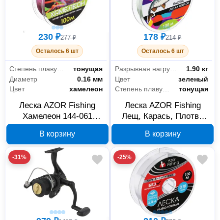
230 ₽
178 ₽
277 ₽
214 ₽
Осталось 6 шт
Осталось 6 шт
Степень плавучести
тонущая
Разрывная нагрузка
1.90 кг
Диаметр
0.16 мм
Цвет
зеленый
Цвет
хамелеон
Степень плавучести
тонущая
Леска AZOR Fishing
Леска AZOR Fishing
Хамелеон 144-061
Лещ, Карась, Плотва
нейлон 100 м 0.16 мм
144-009 нейлон 100 м
В корзину
В корзину
3.9 кг
0.12 мм 1.90 кг
-31%
-25%