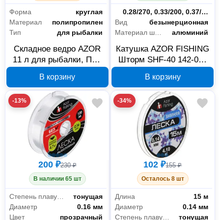
Спецодежда и СИЗ
7
Форма
круглая
Вместимость шпули (мм/м)
0.28/270, 0.33/200, 0.37/160
Материал
полипропилен
Вид
безынерционная
Головные уборы
2
Тип
для рыбалки
Материал шпули
алюминий
Зимняя спецодежда
2
Складное ведро AZOR
Катушка AZOR FISHING
11 л для рыбалки, ПВХ
Шторм SHF-40 142-067
Термобелье
3
и оксфорд 147-023
с передним
В корзину
В корзину
фрикционом
Всё для сада
3
-13%
-34%
Садовая мебель
2
Садовый инструмент и инвентарь
1
Офис и дом
1
200 ₽
102 ₽
230 ₽
155 ₽
Для дома
1
В наличии 65 шт
Осталось 8 шт
Степень плавучести
тонущая
Длина
15 м
Диаметр
0.16 мм
Диаметр
0.14 мм
Цвет
прозрачный
Степень плавучести
тонущая