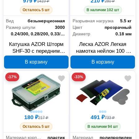
979 ₽
210 ₽
1419 ₽
280 ₽
Осталось 5 шт
В наличии 102 шт
Вид
безынерционная
Разрывная нагрузка
5.5 кг
Размер шпули
3000
Цвет
прозрачный
Вместимость шпули (мм/м)
0.24/300, 0.28/200, 0.33/1500
Диаметр
0.18 мм
Катушка AZOR Шторм
Леска AZOR Легкая
SHF-30 с передним
намотка нейлон 100 м
фрикционом 142-066
0,18 мм 5,5 кг 144-055
В корзину
В корзину
-17%
-33%
180 ₽
491 ₽
217 ₽
733 ₽
Осталось 5 шт
В наличии 94 шт
Материал корпуса
пластик
Материал
полипропилен