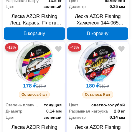
Разрывная нагрузка
13.5 кг
Цвет
хамелеон
Цвет
зеленый
Диаметр
0.25 мм
Леска AZOR Fishing
Леска AZOR Fishing
Лещ, Карась, Плотва
Хамелеон 144-065
144-010 нейлон 100 м
нейлон 100 м 0.25 мм 8
В корзину
В корзину
0.32 мм 13.5 кг
кг
-18%
-43%
178 ₽
180 ₽
217 ₽
316 ₽
Осталось 6 шт
Осталось 9 шт
Степень плавучести
тонущая
Цвет
светло-голубой
Диаметр
0.14 мм
Разрывная нагрузка
2.8 кг
Цвет
зеленый
Диаметр
0.14 мм
Леска AZOR Fishing
Леска AZOR Fishing