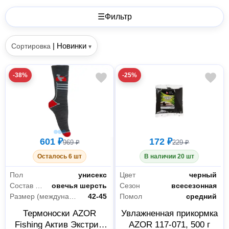
☰
Фильтр
|
Новинки
Сортировка
▾
-38%
-25%
601 ₽
172 ₽
969 ₽
229 ₽
Осталось 6 шт
В наличии 20 шт
Пол
унисекс
Цвет
черный
Состав ткани
овечья шерсть
Сезон
всесезонная
Размер (международная цифровая система маркировки)
42-45
Помол
средний
Термоноски AZOR
Увлажненная прикормка
Fishing Актив Экстрим
AZOR 117-071, 500 г