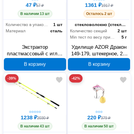
47 ₽
1361 ₽
57 ₽
1917 ₽
В наличии 13 шт
Осталось 2 шт
Количество в упаковке
1 шт
Материал бланка
стекловолокно (стеклопластик или фибергласс)
Материал
сталь
Количество секций
2 шт
Min тест по весу приманки
5 г
Экстрактор
Удилище AZOR Дракон
пластмассовый с иглой
149-179, штекерное, 2,4
AZOR 146-021
м, тест до 100 г
В корзину
В корзину
-39%
-42%
1238 ₽
220 ₽
2030 ₽
379 ₽
В наличии 43 шт
В наличии 50 шт