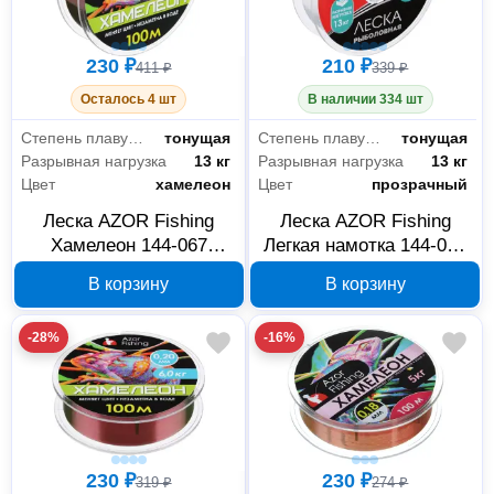
230 ₽
210 ₽
411 ₽
339 ₽
Осталось 4 шт
В наличии 334 шт
Степень плавучести
тонущая
Степень плавучести
тонущая
Разрывная нагрузка
13 кг
Разрывная нагрузка
13 кг
Цвет
хамелеон
Цвет
прозрачный
Леска AZOR Fishing
Леска AZOR Fishing
Хамелеон 144-067
Легкая намотка 144-058
нейлон 100 м 0.3 мм 13
нейлон 100 м 0.3 мм 13
В корзину
В корзину
кг
кг
-28%
-16%
230 ₽
230 ₽
319 ₽
274 ₽