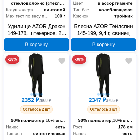
Материал бланка
стекловолокно (стеклопластик или фибергласс)
Цвет
в ассортименте
Катушкодержатель
винтовой
Тип блесны
колеблющаяся
Max тест по весу приманки
100 г
Крючок
тройник
Удилище AZOR Дракон
Блесна AZOR Тейлспин
149-178, штекерное, 2,1
145-199, 9,4 г, свинец
м, тест до 100 г
В корзину
В корзину
-18%
-38%
2352 ₽
2347 ₽
2868 ₽
3785 ₽
Осталось 2 шт
Осталось 3 шт
Состав ткани
90% полиэстер,10% спандекс
Состав ткани
90% полиэстер,10% спандекс
Начес
есть
Рост
178 см
Тип основной ткани
синтетическая
Начес
есть