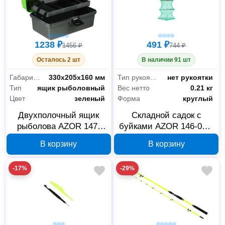
1238 ₽
491 ₽
1456 ₽
744 ₽
Осталось 2 шт
В наличии 91 шт
Габариты без упаковки
330х205х160 мм
Тип рукоятки
нет рукоятки
Тип
ящик рыболовный
Вес нетто
0.21 кг
Цвет
зеленый
Форма
круглый
Двухполочный ящик
Складной садок с
рыболова AZOR 147-
буйками AZOR 146-022,
028, 330х205х160 мм,
полиэстер
В корзину
В корзину
зеленый
-17%
-29%