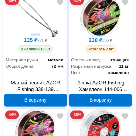
-39%
-41%
135 ₽
230 ₽
221 ₽
390 ₽
В наличии 19 шт
Осталось 2 шт
Материал ручки
металл
Степень плавучести
тонущая
Общая длина
72 мм
Разрывная нагрузка
11 кг
Цвет
хамелеон
Малый зевник AZOR
Леска AZOR Fishing
Fishing 338-139
Хамелеон 144-066
металлический
нейлон 100 м 0.28 мм
В корзину
В корзину
11 кг
-44%
-38%