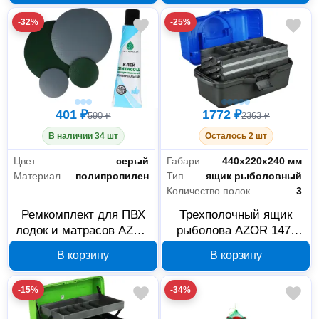
-32%
-25%
401 ₽
1772 ₽
590 ₽
2363 ₽
В наличии 34 шт
Осталось 2 шт
Цвет
серый
Габариты без упаковки
440х220х240 мм
Материал
полипропилен
Тип
ящик рыболовный
Количество полок
3
Ремкомплект для ПВХ
Трехполочный ящик
лодок и матрасов AZOR
рыболова AZOR 147-
147-030
029, 440х220х240 мм,
В корзину
В корзину
синий
-15%
-34%