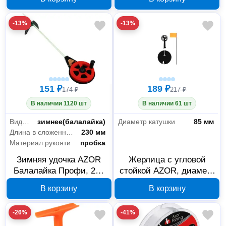
размер M 127-041
036
-13%
-13%
151 ₽
189 ₽
174 ₽
217 ₽
В наличии 1120 шт
В наличии 61 шт
Вид удилища
зимнее(балалайка)
Диаметр катушки
85 мм
Длина в сложенном виде
230 мм
Материал рукояти
пробка
Зимняя удочка AZOR
Жерлица с угловой
Балалайка Профи, 285
стойкой AZOR, диаметр
мм, 126-035
катушки 85 мм, 126-031
В корзину
В корзину
-26%
-41%