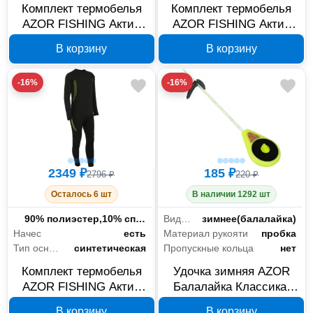
Комплект термобелья
Комплект термобелья
AZOR FISHING Актив
AZOR FISHING Актив
Экстрим, флис 200 г/м²,
Экстрим, флис 200 г/м²,
В корзину
В корзину
размер XL 127-043
размер L 127-042
-16%
-16%
2349 ₽
185 ₽
2796 ₽
220 ₽
Осталось 6 шт
В наличии 1292 шт
Состав ткани
90% полиэстер,10% спандекс
Вид удилища
зимнее(балалайка)
Начес
есть
Материал рукояти
пробка
Тип основной ткани
синтетическая
Пропускные кольца
нет
Комплект термобелья
Удочка зимняя AZOR
AZOR FISHING Актив
Балалайка Классика,
Экстрим, флис 200 г/м²,
пластик, 260 мм, 126-
В корзину
В корзину