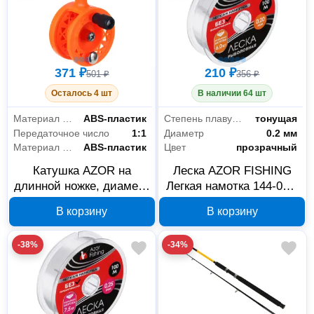
371 ₽
210 ₽
501 ₽
356 ₽
Осталось 4 шт
В наличии 64 шт
Материал рукояти
ABS-пластик
Степень плавучести
тонущая
Передаточное число
1:1
Диаметр
0.2 мм
Материал шпули
ABS-пластик
Цвет
прозрачный
Катушка AZOR на
Леска AZOR FISHING
длинной ножке, диаметр
Легкая намотка 144-056,
50 мм, 126-029
нейлон, 100 м, 0,2 мм
В корзину
В корзину
-38%
-34%