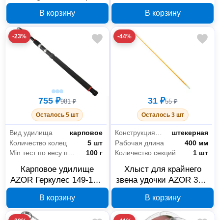
127-045 размер 42-45
В корзину
В корзину
-23%
-44%
755 ₽
31 ₽
981 ₽
55 ₽
Осталось 5 шт
Осталось 3 шт
Вид удилища
карповое
Конструкция удилища
штекерная
Количество колец
5 шт
Рабочая длина
400 мм
Min тест по весу приманки
100 г
Количество секций
1 шт
Карповое удилище
Хлыст для крайнего
AZOR Геркулес 149-146,
звена удочки AZOR 338-
2.4 м, тест 100-300 г
643 40 см
В корзину
В корзину