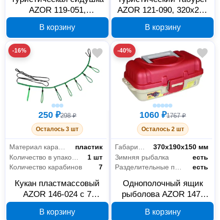
AZOR 119-051,
AZOR 121-090, 320х290
350х240х10 мм
мм, зеленый
В корзину
В корзину
-16%
-40%
250 ₽
1060 ₽
298 ₽
1767 ₽
Осталось 3 шт
Осталось 2 шт
Материал карабина
пластик
Габариты без упаковки
370х190х150 мм
Количество в упаковке
1 шт
Зимняя рыбалка
есть
Количество карабинов
7
Разделительные перегородки
есть
Кукан пластмассовый
Однополочный ящик
AZOR 146-024 с 7
рыболова AZOR 147-
карабинами
031, 370х190х150 мм,
В корзину
В корзину
красный