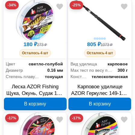
-34%
-25%
180 ₽
805 ₽
273 ₽
1073 ₽
Осталось 4 шт
Осталось 4 шт
Цвет
светло-голубой
Вид удилища
карповое
Диаметр
0.16 мм
Max тест по весу приманки
300 г
Степень плавучести
тонущая
Конструкция удилища
телескопическая
Леска AZOR Fishing
Карповое удилище
Щука, Окунь, Судак 144-
AZOR Геркулес 149-147,
034 нейлон 100 м 0.16
2.7 м, тест 100-300 г
В корзину
В корзину
мм 3.9 кг
-17%
-17%