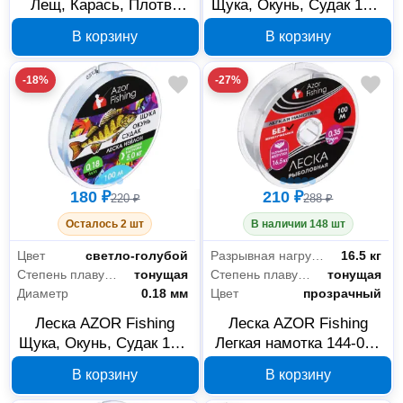
Лещ, Карась, Плотва
Щука, Окунь, Судак 144-
144-035 нейлон 100 м
033 нейлон 100 м 0.14
В корзину
В корзину
0.14 мм 2.80 кг
мм 2.8 кг
-18%
-27%
180 ₽
210 ₽
220 ₽
288 ₽
Осталось 2 шт
В наличии 148 шт
Цвет
светло-голубой
Разрывная нагрузка
16.5 кг
Степень плавучести
тонущая
Степень плавучести
тонущая
Диаметр
0.18 мм
Цвет
прозрачный
Леска AZOR Fishing
Леска AZOR Fishing
Щука, Окунь, Судак 144-
Легкая намотка 144-059
001 нейлон 100 м 0.18
нейлон 100 м 0.35 мм
В корзину
В корзину
мм 5 кг
16.5 кг