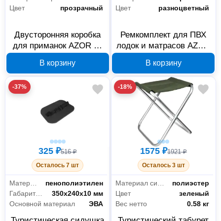
Цвет
прозрачный
Цвет
разноцветный
Двусторонняя коробка
Ремкомплект для ПВХ
для приманок AZOR 12
лодок и матрасов AZOR
отделений 115x85x35
в тубусе 147-032
В корзину
В корзину
мм 127-048
-37%
-18%
325 ₽
1575 ₽
516 ₽
1921 ₽
Осталось 7 шт
Осталось 3 шт
Материал внешнего покрытия
пенополиэтилен
Материал сиденья
полиэстер
Габариты без упаковки
350x240x10 мм
Цвет
зеленый
Основной материал
ЭВА
Вес нетто
0.58 кг
Туристическая сидушка
Туристический табурет