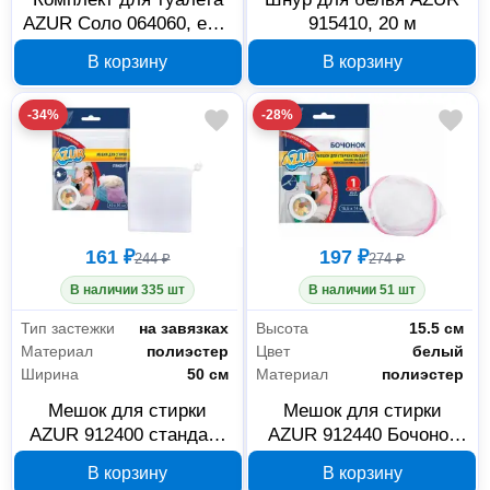
AZUR Соло 064060, ерш
915410, 20 м
с подставкой
В корзину
В корзину
-34%
-28%
161 ₽
197 ₽
244 ₽
274 ₽
В наличии 335 шт
В наличии 51 шт
Тип застежки
на завязках
Высота
15.5 см
Материал
полиэстер
Цвет
белый
Ширина
50 см
Материал
полиэстер
Мешок для стирки
Мешок для стирки
AZUR 912400 стандарт
AZUR 912440 Бочонок
40x50 см
14x15,5 см
В корзину
В корзину