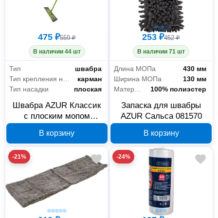
475 ₽
253 ₽
559 ₽
452 ₽
В наличии 44 шт
В наличии 71 шт
Тип
швабра
Длина МОПа
430 мм
Тип крепления насадки
карман
Ширина МОПа
130 мм
Тип насадки
плоская
Материал насадки
100% полиэстер
Швабра AZUR Классик
Запаска для швабры
с плоским мопом
AZUR Сальса 081570
081580
В корзину
В корзину
-21%
-24%