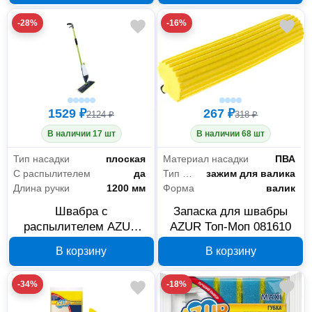
-28%
-16%
1529 ₽
267 ₽
2124 ₽
318 ₽
В наличии 17 шт
В наличии 68 шт
Тип насадки
плоская
Материал насадки
ПВА
С распылителем
да
Тип крепления
зажим для валика
Длина ручки
1200 мм
Форма
валик
Швабра с
Запаска для швабры
распылителем AZUR
AZUR Топ-Моп 081610
081280
В корзину
В корзину
-34%
-18%