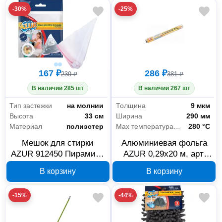
-30%
-25%
167 ₽
286 ₽
239 ₽
381 ₽
В наличии 285 шт
В наличии 267 шт
Тип застежки
на молнии
Толщина
9 мкм
Высота
33 см
Ширина
290 мм
Материал
полиэстер
Max температура нагрева
280 °С
Мешок для стирки
Алюминиевая фольга
AZUR 912450 Пирамида
AZUR 0,29x20 м, арт.
33x35 см
090200
В корзину
В корзину
-15%
-44%