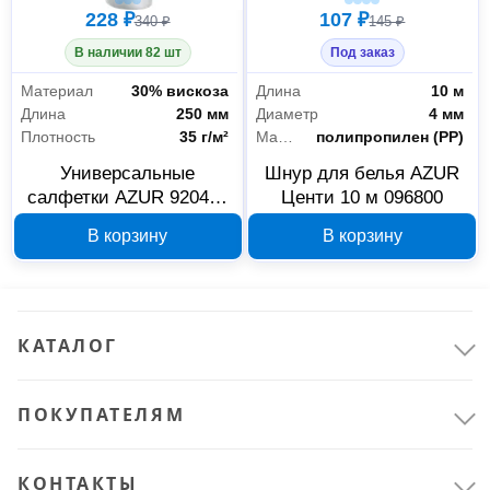
228 ₽
107 ₽
340 ₽
145 ₽
В наличии 82 шт
Под заказ
Материал
30% вискоза
Длина
10 м
Длина
250 мм
Диаметр
4 мм
Плотность
35 г/м²
Материал
полипропилен (PP)
Универсальные
Шнур для белья AZUR
салфетки AZUR 920400
Центи 10 м 096800
Клининговое оборудование
12
70 шт в рулоне 25x22,5
В корзину
В корзину
см
Тряпки и салфетки для уборки
5
Уборочный инвентарь
7
КАТАЛОГ
Сантехника
6
Товары для ванной комнаты и туалета
6
ПОКУПАТЕЛЯМ
Офис и дом
4
КОНТАКТЫ