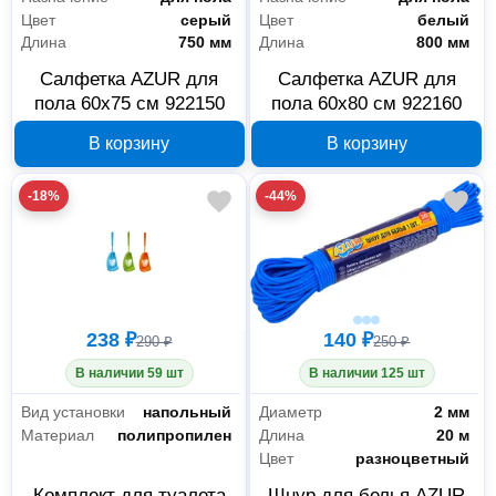
Цвет
серый
Цвет
белый
Длина
750 мм
Длина
800 мм
Салфетка AZUR для
Салфетка AZUR для
пола 60x75 см 922150
пола 60x80 см 922160
В корзину
В корзину
-18%
-44%
238 ₽
140 ₽
290 ₽
250 ₽
В наличии 59 шт
В наличии 125 шт
Вид установки
напольный
Диаметр
2 мм
Материал
полипропилен
Длина
20 м
Цвет
разноцветный
Комплект для туалета
Шнур для белья AZUR