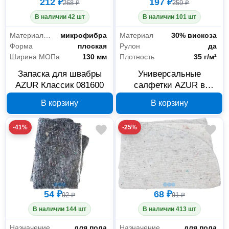
212 ₽
197 ₽
268 ₽
259 ₽
В наличии 42 шт
В наличии 101 шт
Материал насадки
микрофибра
Материал
30% вискоза
Форма
плоская
Рулон
да
Ширина МОПа
130 мм
Плотность
35 г/м²
Запаска для швабры
Универсальные
AZUR Классик 081600
салфетки AZUR в
рулоне 60 шт 21x24 см
В корзину
В корзину
920390
-41%
-25%
54 ₽
68 ₽
92 ₽
91 ₽
В наличии 144 шт
В наличии 413 шт
Назначение
для пола
Назначение
для пола