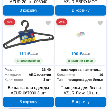
AZUR 20 шт 096040
AZUR ЕВРО МОП
081170
В корзину
В корзину
-43%
-24%
111 ₽
190 ₽
195 ₽
250 ₽
В наличии 59 шт
В наличии 140 шт
Размер
36-40
Материал
никелированная сталь+пластик
Материал
АБС-пластик
Количество
10
Количество
3 шт
Тип
прищепка для белья
Вешалка для одежды
Прищепки для белья
AZUR 067030 3 шт
AZUR Люкс 10 шт
915120
В корзину
В корзину