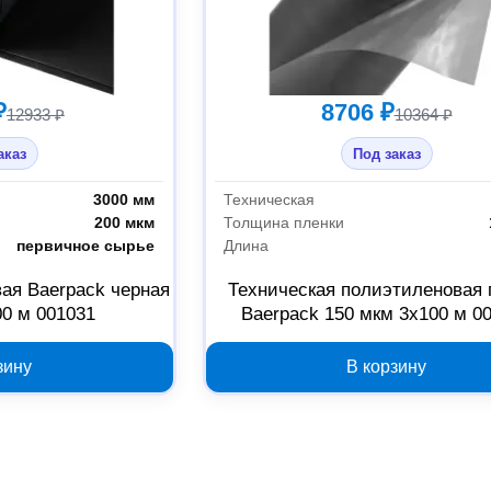
₽
8706 ₽
12933 ₽
10364 ₽
аказ
Под заказ
3000 мм
Техническая
200 мкм
Толщина пленки
первичное сырье
Длина
ая Baerpack черная
Техническая полиэтиленовая 
00 м 001031
Baerpack 150 мкм 3x100 м 0
зину
В корзину