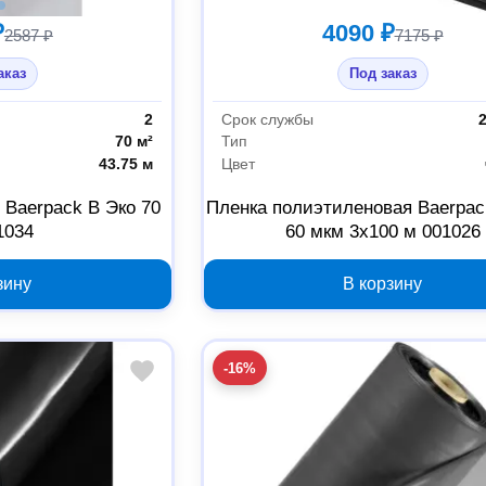
₽
4090 ₽
2587 ₽
7175 ₽
аказ
Под заказ
2
Срок службы
70 м²
Тип
43.75 м
Цвет
 Baerpack В Эко 70
Пленка полиэтиленовая Baerpac
1034
60 мкм 3х100 м 001026
зину
В корзину
-16%