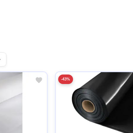
▾
-43%