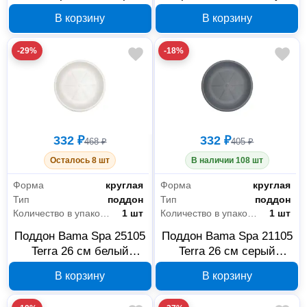
31982 антрацит 062847
30320 60х22 см 64 см
В корзину
В корзину
антрацит 2 шт 069578
-29%
-18%
332 ₽
332 ₽
468 ₽
405 ₽
Осталось 8 шт
В наличии 108 шт
Форма
круглая
Форма
круглая
Тип
поддон
Тип
поддон
Количество в упаковке
1 шт
Количество в упаковке
1 шт
Поддон Bama Spa 25105
Поддон Bama Spa 21105
Terra 26 см белый
Terra 26 см серый
069574
069573
В корзину
В корзину