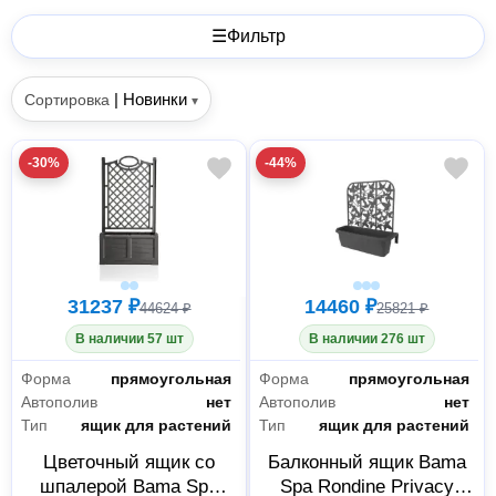
☰
Фильтр
|
Новинки
Сортировка
▾
-30%
-44%
31237 ₽
14460 ₽
44624 ₽
25821 ₽
В наличии 57 шт
В наличии 276 шт
Форма
прямоугольная
Форма
прямоугольная
Автополив
нет
Автополив
нет
Тип
ящик для растений
Тип
ящик для растений
Цветочный ящик со
Балконный ящик Bama
шпалерой Bama Spa
Spa Rondine Privacy