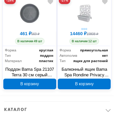
-19%
-27%
461 ₽
14460 ₽
569 ₽
19808 ₽
В наличии 49 шт
В наличии 12 шт
Форма
круглая
Форма
прямоугольная
Тип
поддон
Автополив
нет
Материал
пластик
Тип
ящик для растений
Поддон Bama Spa 21107
Балконный ящик Bama
Terra 30 см серый
Spa Rondine Privacy
069575
30320 60х22 см 64 см
В корзину
В корзину
белый 2 шт 069577
КАТАЛОГ