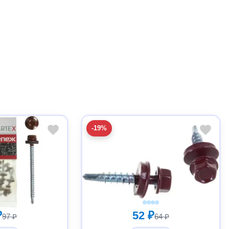
-19%
₽
52 ₽
97 ₽
64 ₽