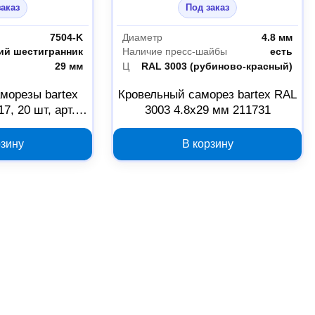
заказ
Под заказ
7504-K
Диаметр
4.8 мм
ий шестигранник
Наличие пресс-шайбы
есть
29 мм
Цвет RAL
RAL 3003 (рубиново-красный)
морезы bartex
Кровельный саморез bartex RAL
7, 20 шт, арт.
3003 4.8x29 мм 211731
152
рзину
В корзину