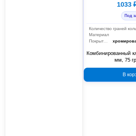
1033 
Под з
Количество граней кол
Материал
Покрытие
хромирова
Комбинированный к
мм, 75 г
В кор