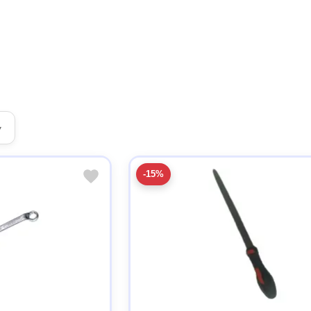
▾
-15%