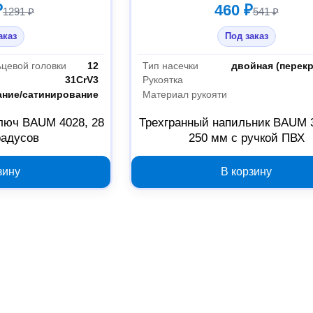
₽
460 ₽
1291 ₽
541 ₽
аказ
Под заказ
ьцевой головки
12
Тип насечки
двойная (перекр
31CrV3
Рукоятка
ние/сатинирование
Материал рукояти
люч BAUM 4028, 28
Трехгранный напильник BAUM 
радусов
250 мм с ручкой ПВХ
зину
В корзину