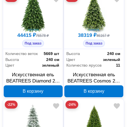
44415 ₽
38319 ₽
76578 ₽
46167 ₽
Под заказ
Под заказ
Количество веток
5669 шт
Высота
240 см
Высота
240 см
Цвет
зеленый
Цвет
зеленый
Количество ярусов
11
Искусственная ель
Искусственная ель
BEATREES Diamond 240
BEATREES Cosmos 240
см 1040324
см 1032824
В корзину
В корзину
-22%
-24%