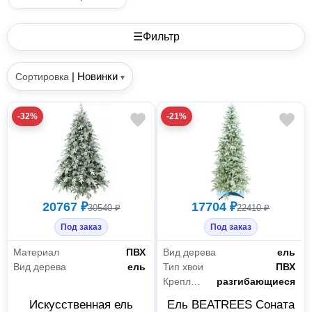
☰
Фильтр
|
Новинки
Сортировка
▾
-32%
-21%
20767 ₽
17704 ₽
30540 ₽
22410 ₽
Под заказ
Под заказ
Материал
ПВХ
Вид дерева
ель
Вид дерева
ель
Тип хвои
ПВХ
Крепление веток
разгибающиеся
Искусственная ель
Ель BEATREES Соната