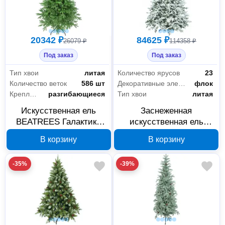
20342 ₽
84625 ₽
26079 ₽
114358 ₽
Под заказ
Под заказ
Тип хвои
литая
Количество ярусов
23
Количество веток
586 шт
Декоративные элементы
флок
Крепление веток
разгибающиеся
Тип хвои
литая
Искусственная ель
Заснеженная
BEATREES Галактика
искусственная ель
150 см 1031715
BEATREES Изумрудная
В корзину
В корзину
280 см 1033028
-35%
-39%