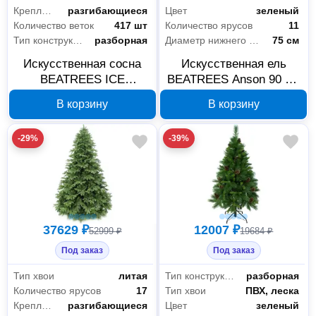
Крепление веток
разгибающиеся
Цвет
зеленый
Количество веток
417 шт
Количество ярусов
11
Тип конструкции
разборная
Диаметр нижнего яруса
75 см
Искусственная сосна
Искусственная ель
BEATREES ICE
BEATREES Anson 90 см
CRYSTAL 130 см
1031909
В корзину
В корзину
1020413
-29%
-39%
37629 ₽
12007 ₽
52999 ₽
19684 ₽
Под заказ
Под заказ
Тип хвои
литая
Тип конструкции
разборная
Количество ярусов
17
Тип хвои
ПВХ, леска
Крепление веток
разгибающиеся
Цвет
зеленый