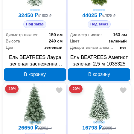
32450 ₽
44025 ₽
41603 ₽
57928 ₽
Под заказ
Под заказ
Диаметр нижнего яруса
150 см
Диаметр нижнего яруса
163 см
Высота
240 см
Цвет
зеленый
Цвет
зеленый
Декоративные элементы
нет
Ель BEATREES Лаура
Ель BEATREES Аметист
зеленая заснеженная
зеленая 2,5 м 1035325
2,4 м 1036524
В корзину
В корзину
-19%
-20%
Офис и дом
104
Для дома
104
26650 ₽
16798 ₽
32901 ₽
20998 ₽