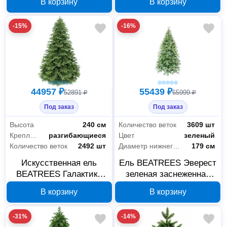
В корзину
В корзину
-15%
-16%
44957 ₽
55439 ₽
52891 ₽
65999 ₽
Под заказ
Под заказ
Высота
240 см
Количество веток
3609 шт
Крепление веток
разгибающиеся
Цвет
зеленый
Количество веток
2492 шт
Диаметр нижнего яруса
179 см
Искусственная ель
Ель BEATREES Эверест
BEATREES Галактика
зеленая заснеженная
240 см 1031724
2,8 м 1035428
В корзину
В корзину
-31%
-14%