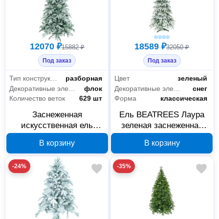
12070 ₽
18589 ₽
15882 ₽
32050 ₽
Под заказ
Под заказ
Тип конструкции
разборная
Цвет
зеленый
Декоративные элементы
флок
Декоративные элементы
снег
Количество веток
629 шт
Форма
классическая
Заснеженная
Ель BEATREES Лаура
искусственная ель
зеленая заснеженная
BEATREES Флора 150
1,8 м 1036518
В корзину
В корзину
см 1033815
-24%
-35%