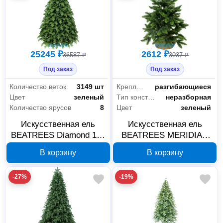
25245 ₽
2612 ₽
36587 ₽
3037 ₽
Под заказ
Под заказ
Количество веток
3149 шт
Крепление веток
разгибающиеся
Цвет
зеленый
Тип конструкции
неразборная
Количество ярусов
8
Цвет
зеленый
Искусственная ель
Искусственная ель
BEATREES Diamond 180
BEATREES MERIDIAN
см 1040318
60 см 1031006
В корзину
В корзину
-27%
-19%