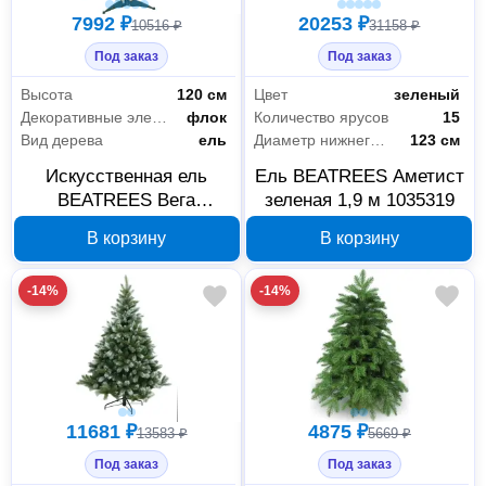
7992 ₽
20253 ₽
10516 ₽
31158 ₽
Под заказ
Под заказ
Высота
120 см
Цвет
зеленый
Декоративные элементы
флок
Количество ярусов
15
Вид дерева
ель
Диаметр нижнего яруса
123 см
Искусственная ель
Ель BEATREES Аметист
BEATREES Вега
зеленая 1,9 м 1035319
голубая заснеженная
В корзину
В корзину
120 см 1033912
-14%
-14%
11681 ₽
4875 ₽
13583 ₽
5669 ₽
Под заказ
Под заказ