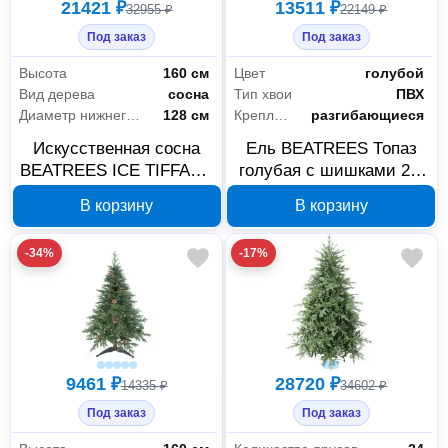
21421 ₽
13511 ₽
32955 ₽
22149 ₽
Под заказ
Под заказ
Высота
160 см
Цвет
голубой
Вид дерева
сосна
Тип хвои
ПВХ
Диаметр нижнего яруса
128 см
Крепление веток
разгибающиеся
Искусственная сосна
Ель BEATREES Топаз
BEATREES ICE TIFFANY
голубая с шишками 2,1
160 см 1020716
м 1036921
В корзину
В корзину
-34%
-17%
9461 ₽
28720 ₽
14335 ₽
34602 ₽
Под заказ
Под заказ