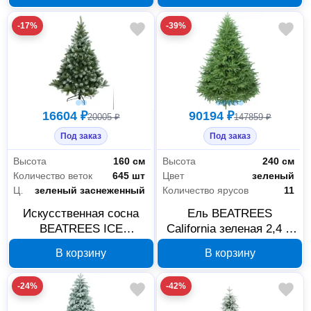
-17%
-39%
16604 ₽
90194 ₽
20005 ₽
147859 ₽
Под заказ
Под заказ
Высота
160 см
Высота
240 см
Количество веток
645 шт
Цвет
зеленый
Цвет
зеленый заснеженный
Количество ярусов
11
Искусственная сосна
Ель BEATREES
BEATREES ICE
California зеленая 2,4 м
CRYSTAL 160 см
1034724
В корзину
В корзину
1020416
-24%
-42%