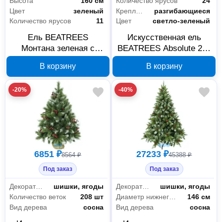
Высота
160 см
Количество ярусов
24
Цвет
зеленый
Крепление веток
разгибающиеся
Количество ярусов
11
Цвет
светло-зеленый
Ель BEATREES
Искусственная ель
Монтана зеленая с
BEATREES Absolute 250
шишками 1,6 м 1035116
см 1030825
В корзину
В корзину
-20%
-40%
6851 ₽
27233 ₽
8564 ₽
45388 ₽
Под заказ
Под заказ
Декоративные элементы
шишки, ягоды
Декоративные элементы
шишки, ягоды
Количество веток
208 шт
Диаметр нижнего яруса
146 см
Вид дерева
сосна
Вид дерева
сосна