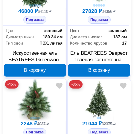
46800 ₽
27828 ₽
64110 ₽
34356 ₽
Под заказ
Под заказ
Цвет
зеленый
Цвет
зеленый
Диаметр нижнего яруса
180.34 см
Диаметр нижнего яруса
137 см
Тип хвои
ПВХ, литая
Количество ярусов
17
Искусственная ель
Ель BEATREES Эверест
BEATREES Greenwood
зеленая заснеженная
300 см 1040630
2,2 м 1035422
В корзину
В корзину
-45%
-35%
2248 ₽
21044 ₽
4087 ₽
32375 ₽
Под заказ
Под заказ