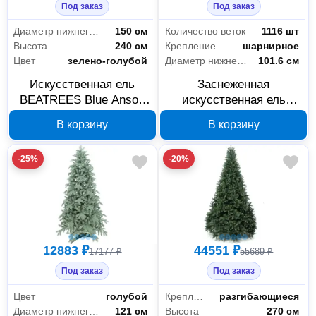
Под заказ
Под заказ
Диаметр нижнего яруса
150 см
Количество веток
1116 шт
Высота
240 см
Крепление веток
шарнирное
Цвет
зелено-голубой
Диаметр нижнего яруса
101.6 см
Искусственная ель
Заснеженная
BEATREES Blue Anson
искусственная ель
240 см 1033524
BEATREES Greenlandya
В корзину
В корзину
150 см 1040415
-25%
-20%
12883 ₽
44551 ₽
17177 ₽
55689 ₽
Под заказ
Под заказ
Цвет
голубой
Крепление веток
разгибающиеся
Диаметр нижнего яруса
121 см
Высота
270 см