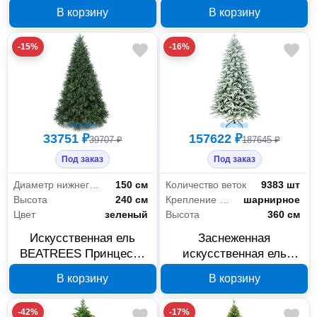
250 см 1030725
BEATREES Флора 120
В корзину
В корзину
см 1033812
-15%
-16%
33751 ₽
157622 ₽
39707 ₽
187645 ₽
Под заказ
Под заказ
Диаметр нижнего яруса
150 см
Количество веток
9383 шт
Высота
240 см
Крепление веток
шарнирное
Цвет
зеленый
Высота
360 см
Искусственная ель
Заснеженная
BEATREES Принцесса
искусственная ель
леса 240 см 1031524
BEATREES Greenlandya
В корзину
В корзину
360 см 1040436
-42%
-17%