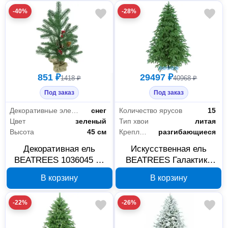
-40%
-28%
851 ₽
29497 ₽
1418 ₽
40968 ₽
Под заказ
Под заказ
Декоративные элементы
снег
Количество ярусов
15
Цвет
зеленый
Тип хвои
литая
Высота
45 см
Крепление веток
разгибающиеся
Декоративная ель
Искусственная ель
BEATREES 1036045 45
BEATREES Галактика
см, зеленая, в мешке
180 см 1031718
В корзину
В корзину
-22%
-26%