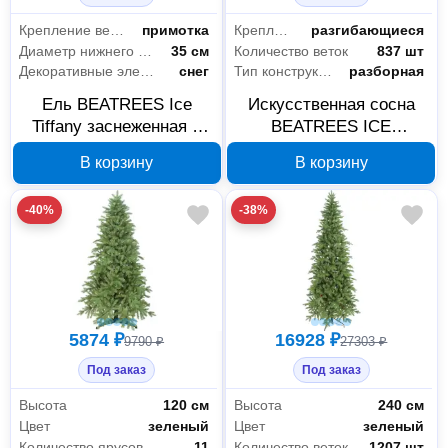
Крепление веток
примотка
Крепление веток
разгибающиеся
Диаметр нижнего яруса
35 см
Количество веток
837 шт
Декоративные элементы
снег
Тип конструкции
разборная
Ель BEATREES Ice
Искусственная сосна
Tiffany заснеженная в
BEATREES ICE
мешке 0,45 м 1020745
CRYSTAL 190 см
В корзину
В корзину
1020419
-40%
-38%
5874 ₽
16928 ₽
9790 ₽
27303 ₽
Под заказ
Под заказ
Высота
120 см
Высота
240 см
Цвет
зеленый
Цвет
зеленый
Количество ярусов
11
Количество веток
1207 шт