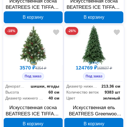
Искусственная сосна
Искусственная сосна
BEATREES ICE TIFFANY
BEATREES ICE TIFFANY
90 см 1020709
190 см 1020719
В корзину
В корзину
-18%
-26%
3570 ₽
124769 ₽
4354 ₽
168607 ₽
Под заказ
Под заказ
Декоративные элементы
шишки, ягоды
Диаметр нижнего яруса
213.36 см
Высота
60 см
Количество веток
9383 шт
Диаметр нижнего яруса
40 см
Цвет
зеленый
Искусственная сосна
Искусственная ель
BEATREES ICE TIFFANY
BEATREES Greenwood
60 см 1020706
360 см 1040636
В корзину
В корзину