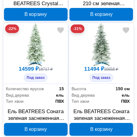
BEATREES Crystal
210 см зеленая
Queen заснеженная 1,5
заснеженная с
В корзину
В корзину
м 1041215
шишками 1047221
-22%
-31%
14599 ₽
11494 ₽
18717 ₽
16658 ₽
Под заказ
Под заказ
Количество ярусов
15
Высота
150 см
Вид дерева
ель
Вид дерева
ель
Тип хвои
ПВХ
Тип хвои
ПВХ
Ель BEATREES Соната
Ель BEATREES Соната
зеленая заснеженная с
зеленая заснеженная с
шишками 1,8 м 1047218
шишками 1,5 м 1047215
В корзину
В корзину