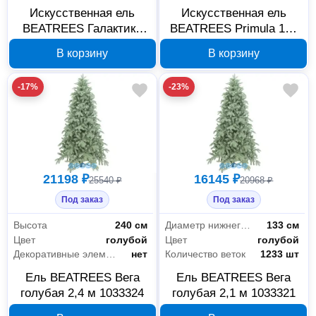
Искусственная ель
Искусственная ель
BEATREES Галактика
BEATREES Primula 150
210 см 1031721
см 1020815
В корзину
В корзину
-17%
-23%
21198 ₽
16145 ₽
25540 ₽
20968 ₽
Под заказ
Под заказ
Высота
240 см
Диаметр нижнего яруса
133 см
Цвет
голубой
Цвет
голубой
Декоративные элементы
нет
Количество веток
1233 шт
Ель BEATREES Вега
Ель BEATREES Вега
голубая 2,4 м 1033324
голубая 2,1 м 1033321