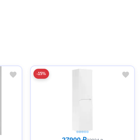
-15%
27900 ₽