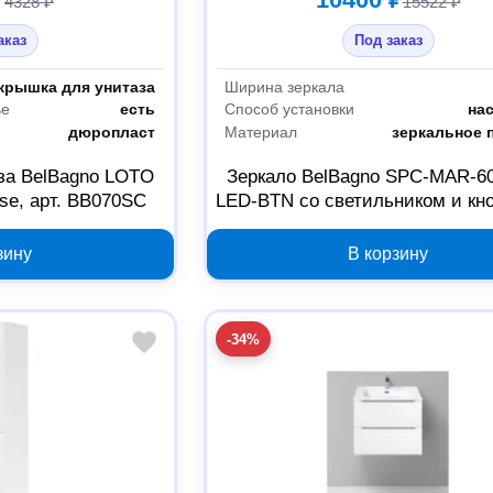
4328 ₽
15522 ₽
аказ
Под заказ
крышка для унитаза
Ширина зеркала
ье
есть
Способ установки
на
дюропласт
Материал
зеркальное 
за BelBagno LOTO
Зеркало BelBagno SPC-MAR-60
ose, арт. BB070SC
LED-BTN со светильником и кн
выключателем
зину
В корзину
-34%