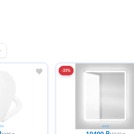
▾
-33%
₽
10400 ₽