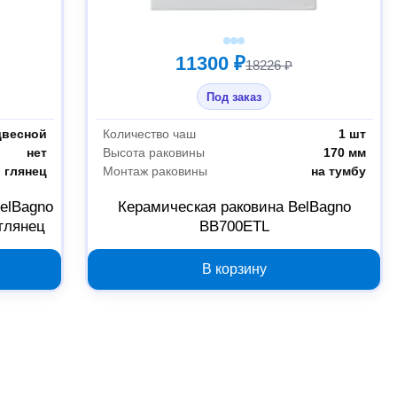
11300 ₽
18226 ₽
Под заказ
двесной
Количество чаш
1 шт
нет
Высота раковины
170 мм
 глянец
Монтаж раковины
на тумбу
elBagno
Керамическая раковина BelBagno
глянец
BB700ETL
В корзину