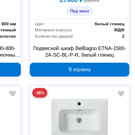
32824 ₽
Под заказ
800 мм
Цвет
белый глянец
стенный
Материал корпуса
МДФ
полотно
Количество дверей
2
0-800-
Подвесной шкаф BelBagno ETNA-1500-
опочным
2A-SC-BL-P-R, белый глянец
В корзину
-38%