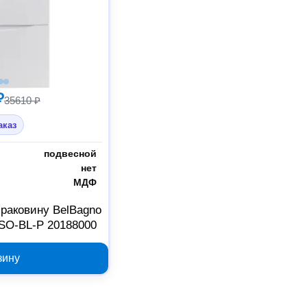
₽
35610 ₽
аказ
подвесной
нет
МДФ
 раковину BelBagno
-SO-BL-P 20188000
зину