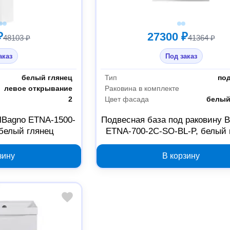
₽
27300 ₽
48103 ₽
41364 ₽
аказ
Под заказ
белый глянец
Тип
по
левое открывание
Раковина в комплекте
2
Цвет фасада
белый
lBagno ETNA-1500-
Подвесная база под раковину B
 белый глянец
ETNA-700-2C-SO-BL-P, белый 
зину
В корзину