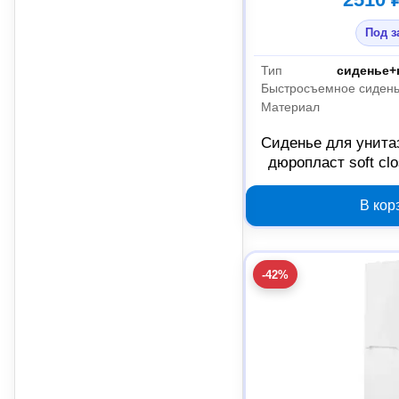
Под з
Тип
сиденье+
Быстросъемное сиден
Материал
Сиденье для унита
дюропласт soft cl
В кор
-42%