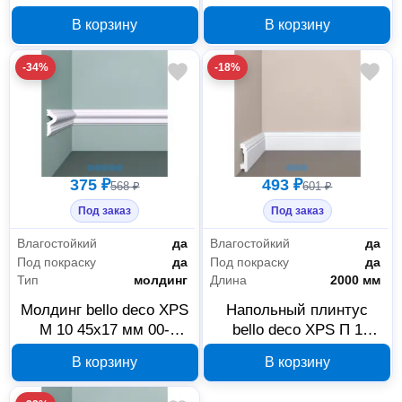
00105279
120x22 мм 00-00004590
В корзину
В корзину
-34%
-18%
375 ₽
493 ₽
568 ₽
601 ₽
Под заказ
Под заказ
Влагостойкий
да
Влагостойкий
да
Под покраску
да
Под покраску
да
Тип
молдинг
Длина
2000 мм
Молдинг bello deco XPS
Напольный плинтус
М 10 45х17 мм 00-
bello deco XPS П 1
00004592
60х15 мм 00-00004588
В корзину
В корзину