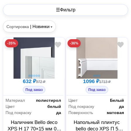
☰
Фильтр
|
Новинки
Сортировка
▾
-35%
-36%
632 ₽
1096 ₽
972 ₽
1713 ₽
Под заказ
Под заказ
Материал
полистирол
Цвет
Белый
Цвет
белый
Под покраску
да
Под покраску
да
Поверхность
матовая
Наличник Bello deco
Напольный плинтус
XPS Н 17 70×15 мм 00-
bello deco XPS П 5