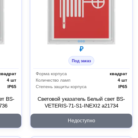
₽
Под заказ
квадрат
Форма корпуса
квадрат
4 шт
Количество ламп
4 шт
IP65
Степень защиты корпуса
IP65
ет BS-
Световой указатель Белый свет BS-
736
VETERIS-71-S1-INEXI2 a21734
Недоступно