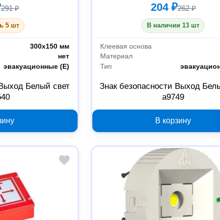
₽
204 ₽
291 ₽
262 ₽
ь 5 шт
В наличии 13 шт
300x150 мм
Клеевая основа
нет
Материал
эвакуационные (Е)
Тип
эвакуацион
 Выход Белый свет
Знак безопасности Выход Бел
540
a9749
зину
В корзину