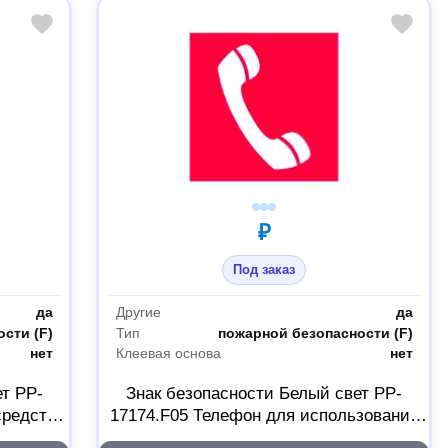
₽
Под заказ
да
Другие
да
сти (F)
Тип
пожарной безопасности (F)
нет
Клеевая основа
нет
т PP-
Знак безопасности Белый свет PP-
средств
17174.F05 Телефон для использования
7182
при пожаре a17181