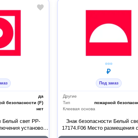
₽
аказ
Под заказ
да
Другие
ой безопасности (F)
Тип
пожарной безопасно
нет
Клеевая основа
и Белый свет PP-
Знак безопасности Белый све
ключения установок
17174.F06 Место размещения 
матики a17185
противопожарной защиты a1