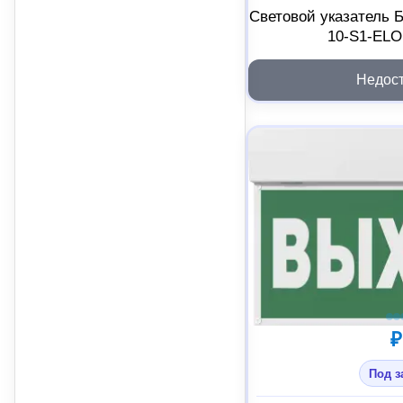
Световой указатель 
10-S1-ELO
Недос
₽
Под з