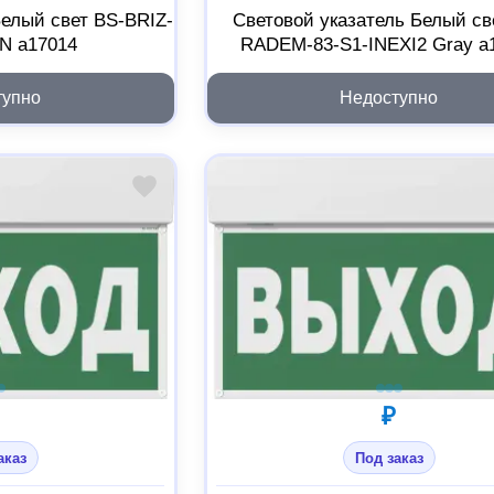
Белый свет BS-BRIZ-
Световой указатель Белый св
N a17014
RADEM-83-S1-INEXI2 Gray a
тупно
Недоступно
₽
аказ
Под заказ