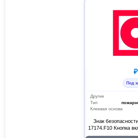
₽
Под з
Другие
Тип
пожарн
Клеевая основа
Знак безопасност
17174.F10 Кнопка в
пожарной авто