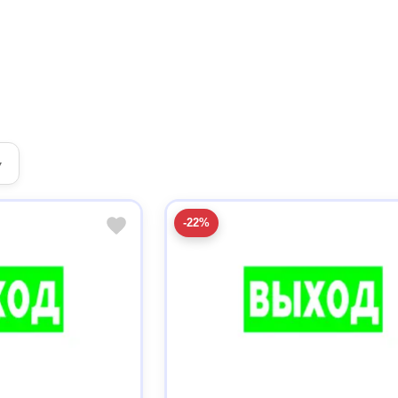
▾
-22%