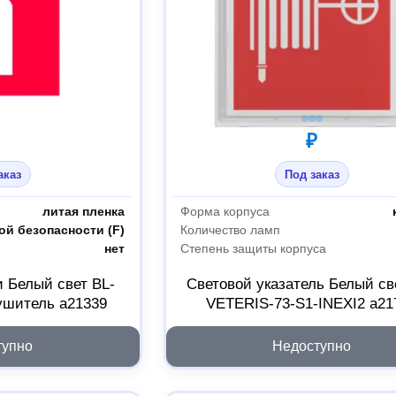
₽
аказ
Под заказ
литая пленка
Форма корпуса
ой безопасности (F)
Количество ламп
нет
Степень защиты корпуса
и Белый свет BL-
Световой указатель Белый св
ушитель a21339
VETERIS-73-S1-INEXI2 a21
тупно
Недоступно