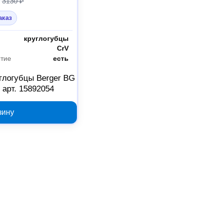
3130 ₽
аказ
круглогубцы
CrV
ытие
есть
глогубцы Berger BG
 арт. 15892054
зину