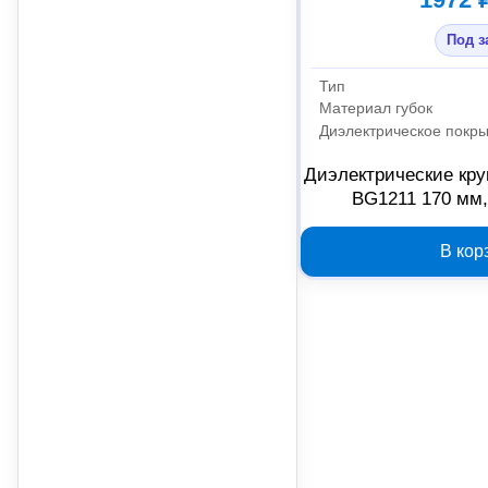
Под з
Тип
Материал губок
Диэлектрическое покр
Диэлектрические кру
BG1211 170 мм,
В кор