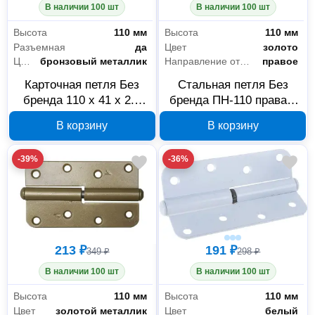
В наличии 100 шт
В наличии 100 шт
Высота
110 мм
Высота
110 мм
Разъемная
да
Цвет
золото
Цвет
бронзовый металлик
Направление открывания
правое
Карточная петля Без
Стальная петля Без
бренда 110 x 41 x 2.8
бренда ПН-110 правая,
мм левая 37655-110L
золото, 37653-110R
В корзину
В корзину
-39%
-36%
213 ₽
191 ₽
349 ₽
298 ₽
В наличии 100 шт
В наличии 100 шт
Высота
110 мм
Высота
110 мм
Цвет
золотой металлик
Цвет
белый