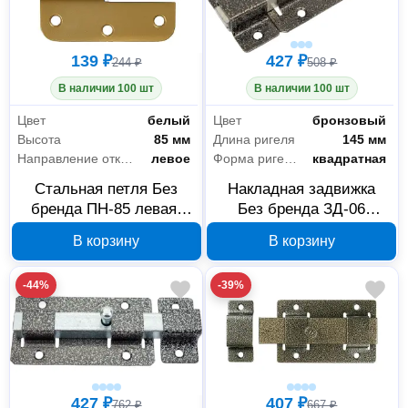
139 ₽
427 ₽
244 ₽
508 ₽
В наличии 100 шт
В наличии 100 шт
Цвет
белый
Цвет
бронзовый
Высота
85 мм
Длина ригеля
145 мм
Направление открывания
левое
Форма ригеля
квадратная
Стальная петля Без
Накладная задвижка
бренда ПН-85 левая,
Без бренда ЗД-06
белая, 37641-85L
37788-6, бронза
В корзину
В корзину
-44%
-39%
Крепёж
72
Метизы
63
Монтажные ленты
9
427 ₽
407 ₽
762 ₽
667 ₽