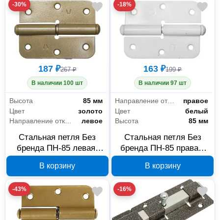
-30%
-18%
187 ₽
163 ₽
267 ₽
199 ₽
В наличии 100 шт
В наличии 97 шт
Высота
85 мм
Направление открывания
правое
Цвет
золото
Цвет
белый
Направление открывания
левое
Высота
85 мм
Стальная петля Без
Стальная петля Без
бренда ПН-85 левая,
бренда ПН-85 правая,
золото, 37643-85L
белая, 37641-85R
В корзину
В корзину
-43%
-16%