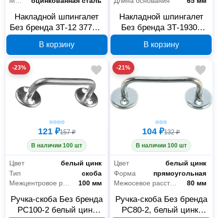
Материал
оцинкованная сталь
Длина основания
65 мм
Накладной шпингалет
Накладной шпингалет
Без бренда 3Т-12 37735-
Без бренда ЗТ-19305
80, белый цинк
37730-65, белый цинк
В корзину
В корзину
-23%
-21%
121 ₽
104 ₽
157 ₽
132 ₽
В наличии 100 шт
В наличии 100 шт
Цвет
белый цинк
Цвет
белый цинк
Тип
скоба
Форма
прямоугольная
Межцентровое расстояние
100 мм
Межосевое расстояние
80 мм
Ручка-скоба Без бренда
Ручка-скоба Без бренда
РС100-2 белый цинк
РС80-2, белый цинк,