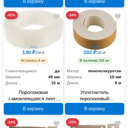
В корзину
В корзину
08
-45%
-16%
130 ₽
202 ₽
236 ₽
240 ₽
Осталось 6 шт
В наличии 100 шт
Самоклеящиеся
да
Материал
пенополиуретан
Ширина
40 мм
Ширина
16 мм
Длина
10 м
Длина
9 м
Поролоновая
Уплотнитель
самоклеящаяся лента
поролоновый
Без бренда 40 мм x 10
самоклеящийся Без
В корзину
В корзину
м 40902-40
бренда 5х16 мм 9 м
40901-05-16
-34%
-25%