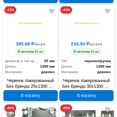
-13%
-44%
395.68 ₽
234.94 ₽
454.8 ₽
419.54 ₽
В наличии 51 шт
В наличии 33 шт
Диаметр и тип крепления для ручки/черенка
25 мм
Тип
черенок/ручка
Длина
1300 мм
Длина
1300 мм
Материал
дерево
Материал
дерево
Черенок лакированный
Черенок лакированный
Без бренда 25x1300 мм
Без бренда 30x1300 мм
68402
68401
В корзину
В корзину
-45%
-25%