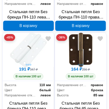
Направление открывания
левое
Направление открывания
правое
Стальная петля Без
Стальная петля Без
бренда ПН-110 левая,
бренда ПН-110 правая,
золотой металлик,
белая, 37651-110R
В корзину
В корзину
37653-110L
-45%
-36%
191 ₽
164 ₽
347 ₽
256 ₽
В наличии 100 шт
В наличии 100 шт
Высота
110 мм
Направление открывания
правое
Цвет
белый
Цвет
бронза
Направление открывания
левое
Высота
85 мм
Стальная петля Без
Стальная петля Без
бренда ПН-110 левая,
бренда ПН-85 правая,