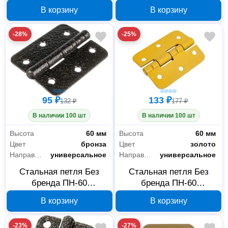
37691-100
37691-080
В корзину
В корзину
-28%
-25%
95 ₽
133 ₽
132 ₽
177 ₽
В наличии 100 шт
В наличии 100 шт
Высота
60 мм
Высота
60 мм
Цвет
бронза
Цвет
золото
Направление открывания
универсальное
Направление открывания
универсальное
Стальная петля Без
Стальная петля Без
бренда ПН-60
бренда ПН-60
универсальная, бронза,
универсальная, золото,
В корзину
В корзину
37635-60
37633-60
-23%
-27%