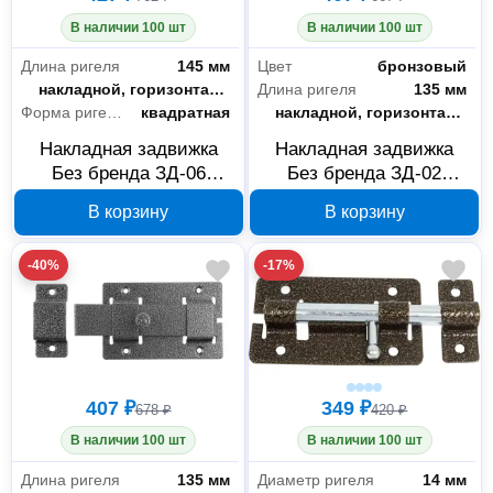
В наличии 100 шт
В наличии 100 шт
Расходные материалы
37
Длина ригеля
145 мм
Цвет
бронзовый
Тип установки
накладной, горизонтального расположения
Длина ригеля
135 мм
Для инструмента
15
Форма ригеля
квадратная
Тип установки
накладной, горизонтального расположения
Для садовой техники
18
Накладная задвижка
Накладная задвижка
Без бренда ЗД-06
Без бренда ЗД-02
Для строительного оборудования
4
37786-6, серебристая
37778-2, бронза
В корзину
В корзину
Всё для сада
14
-40%
-17%
Садовый инструмент и инвентарь
11
Хозяйственные постройки
3
Спецодежда и СИЗ
3
407 ₽
349 ₽
678 ₽
420 ₽
Средства индивидуальной защиты
3
В наличии 100 шт
В наличии 100 шт
Длина ригеля
135 мм
Диаметр ригеля
14 мм