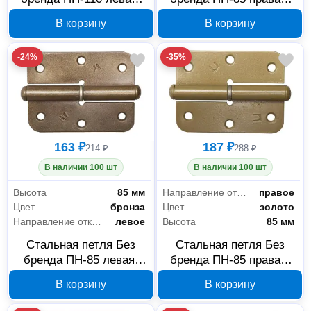
белая, 37651-110L
бронза, 37645-85R
В корзину
В корзину
-24%
-35%
163 ₽
187 ₽
214 ₽
288 ₽
В наличии 100 шт
В наличии 100 шт
Высота
85 мм
Направление открывания
правое
Цвет
бронза
Цвет
золото
Направление открывания
левое
Высота
85 мм
Стальная петля Без
Стальная петля Без
бренда ПН-85 левая,
бренда ПН-85 правая,
бронза, 37645-85L
золото, 37643-85R
В корзину
В корзину