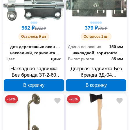
562 ₽
379 ₽
1022 ₽
505 ₽
Осталось 9 шт
Осталось 1 шт
Назначение
для деревянных окон и дверей
Длина основания
150 мм
Тип установки
накладной, горизонтального расположения
Тип установки
накладной, горизонтального расположения
Цвет
цинк
Вылет ригеля
35 мм
Накладная задвижка
Дверная задвижка Без
Без бренда ЗТ-2-60
бренда ЗД-04
91515
оцинкованная, 91508
В корзину
В корзину
-34%
-26%