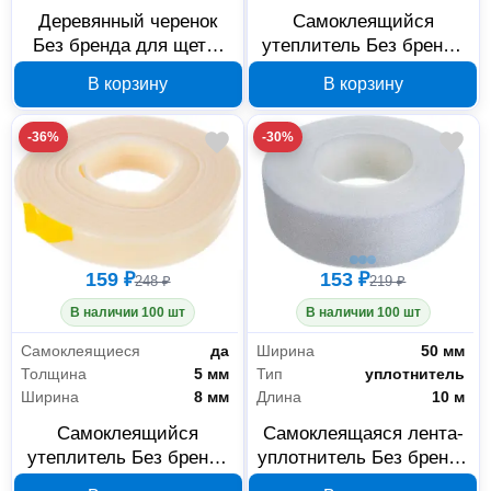
Деревянный черенок
Самоклеящийся
Без бренда для щеток
утеплитель Без бренда
25x1300 мм 39130-SD
8x8 мм 14 м 40903-08-
В корзину
В корзину
08
-36%
-30%
159 ₽
153 ₽
248 ₽
219 ₽
В наличии 100 шт
В наличии 100 шт
Самоклеящиеся
да
Ширина
50 мм
Толщина
5 мм
Тип
уплотнитель
Ширина
8 мм
Длина
10 м
Самоклеящийся
Самоклеящаяся лента-
утеплитель Без бренда
уплотнитель Без бренда
5x8 мм 19 м 40903-05-
50 мм x 10 м 40902-50