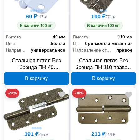
69 ₽
190 ₽
117 ₽
271 ₽
В наличии 100 шт
В наличии 100 шт
Высота
40 мм
Высота
110 мм
Цвет
белый
Цвет
бронзовый металлик
Направление открывания
универсальное
Направление открывания
правое
Стальная петля Без
Стальная петля Без
бренда ПН-40
бренда ПН-110 правая,
универсальная, белая,
бронзовый металлик,
В корзину
В корзину
37621-40
37655-110R
-28%
-38%
191 ₽
213 ₽
265 ₽
344 ₽