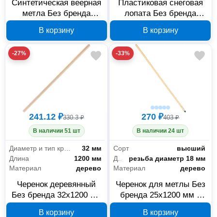
Синтетическая веерная
Пластиковая снеговая
метла Без бренда
лопата Без бренда
39220_z01
350х350х1445 мм с
В корзину
В корзину
деревянным черенком
6157452
-27%
-33%
241.12 ₽
270 ₽
330.3 ₽
403 ₽
В наличии 51 шт
В наличии 24 шт
Диаметр и тип крепления для ручки/черенка
32 мм
Сорт
высший
Длина
1200 мм
Диаметр и тип крепления для ручки/черенка
резьба диаметр 18 мм
Материал
дерево
Материал
дерево
Черенок деревянный
Черенок для метлы Без
Без бренда 32х1200 мм
бренда 25x1200 мм с
без конуса 68424
пластиковой резьбой
В корзину
В корзину
68416