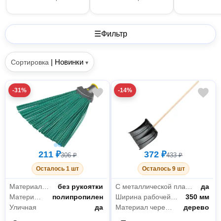
☰
Фильтр
|
Новинки
Сортировка
▾
-31%
-14%
211 ₽
372 ₽
306 ₽
433 ₽
Осталось 1 шт
Осталось 9 шт
Материал рукояти
без рукоятки
С металлической планкой
да
Материал метлы
полипропилен
Ширина рабочей части
350 мм
Уличная
да
Материал черенка
дерево