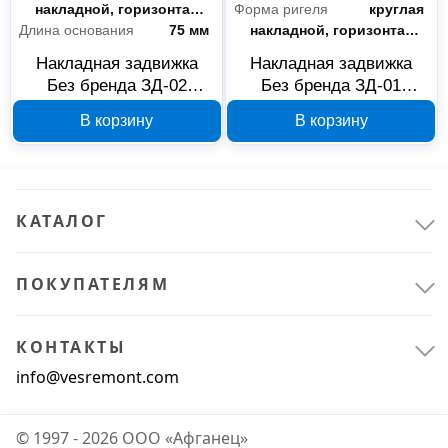
Клининговое оборудование
1
Тип установки
накладной, горизонтального расположения
Форма ригеля
круглая
Длина основания
75 мм
Тип установки
накладной, горизонтального расположения
Уборочный инвентарь
1
Накладная задвижка
Накладная задвижка
Без бренда ЗД-02
Без бренда ЗД-01
Офис и дом
1
37776-2, серебристая
37774-1, бронзовая
В корзину
В корзину
Мебель
1
КАТАЛОГ
ПОКУПАТЕЛЯМ
КОНТАКТЫ
info@vesremont.com
© 1997 - 2026 ООО «Афганец»