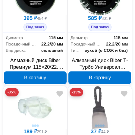
395 ₽
585 ₽
454 ₽
801 ₽
Под заказ
Под заказ
Диаметр
115 мм
Диаметр
115 мм
Посадочный диаметр
22.2/20 мм
Посадочный диаметр
22.2/20 мм
Вид диска
сплошной
Тип реза
сухой (с СОЖ и без)
Алмазный диск Biber
Алмазный диск Biber Т-
Премиум 115×20/22,2
Турбо Универсал
мм, сплошной, 039555
Премиум 115×20/22,2
В корзину
В корзину
мм 047122
-35%
-15%
189 ₽
37 ₽
291 ₽
44 ₽