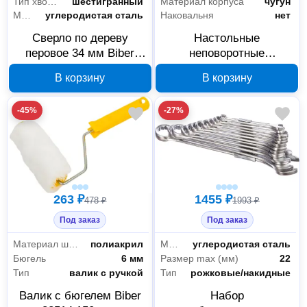
Тип хвостовика
шестигранный
Материал корпуса
чугун
Материал сверла
углеродистая сталь
Наковальня
нет
Сверло по дереву
Настольные
перовое 34 мм Biber
неповоротные
041966
слесарные тиски Biber
В корзину
В корзину
85881 50 мм, 093081
-45%
-27%
263 ₽
1455 ₽
478 ₽
1993 ₽
Под заказ
Под заказ
Материал шубки
полиакрил
Материал
углеродистая сталь
Бюгель
6 мм
Размер max (мм)
22
Тип
валик с ручкой
Тип
рожковые/накидные
Валик с бюгелем Biber
Набор