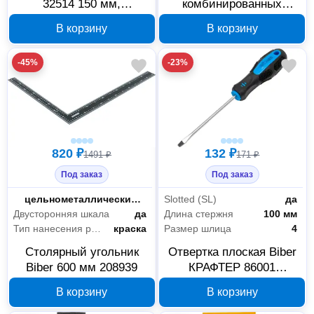
32514 150 мм,
комбинированных
полиакрил, 215253
ключей Biber 90653 6-22
В корзину
В корзину
мм 093080
-45%
-23%
820 ₽
132 ₽
1491 ₽
171 ₽
Под заказ
Под заказ
Тип
цельнометаллический угольник
Slotted (SL)
да
Двусторонняя шкала
да
Длина стержня
100 мм
Тип нанесения разметки
краска
Размер шлица
4
Столярный угольник
Отвертка плоская Biber
Biber 600 мм 208939
КРАФТЕР 86001
SL4x100, арт. 141902
В корзину
В корзину