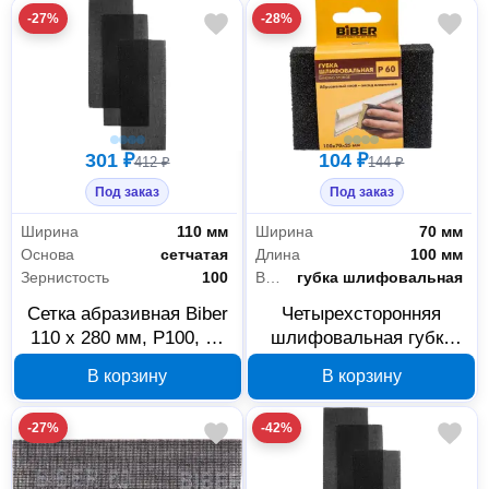
-27%
-28%
301 ₽
104 ₽
412 ₽
144 ₽
Под заказ
Под заказ
Ширина
110 мм
Ширина
70 мм
Основа
сетчатая
Длина
100 мм
Зернистость
100
Вид
губка шлифовальная
Сетка абразивная Biber
Четырехсторонняя
110 x 280 мм, P100, 10
шлифовальная губка
шт, 038355
Biber 149931А,
В корзину
В корзину
100x70x25 мм, P60
-27%
-42%