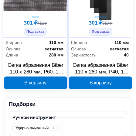
301 ₽
301 ₽
412 ₽
519 ₽
Под заказ
Под заказ
Ширина
110 мм
Ширина
110 мм
Основа
сетчатая
Основа
сетчатая
Длина
280 мм
Зернистость
40
Сетка абразивная Biber
Сетка абразивная Biber
110 x 280 мм, P60, 10
110 x 280 мм, P40, 10
шт, 038361
шт, 038360
В корзину
В корзину
Подборки
Ручной инструмент
Ударно-рычажный
1
Ручной инструмент
10