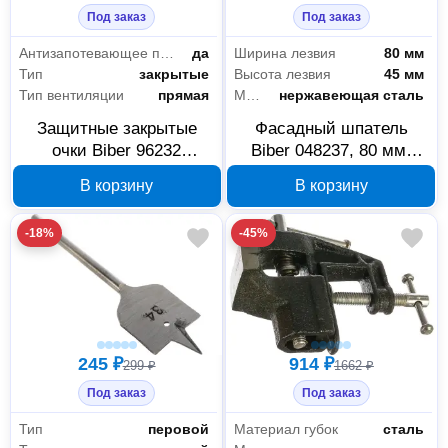
Под заказ
Под заказ
Антизапотевающее покрытие
да
Ширина лезвия
80 мм
Тип
закрытые
Высота лезвия
45 мм
Тип вентиляции
прямая
Материал лезвия
нержавеющая сталь
Защитные закрытые
Фасадный шпатель
очки Biber 96232
Biber 048237, 80 мм,
прозрачные
нержавеющая сталь
В корзину
В корзину
-18%
-45%
245 ₽
914 ₽
299 ₽
1662 ₽
Под заказ
Под заказ
Тип
перовой
Материал губок
сталь