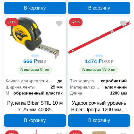
210818
Velcro, 8 отверстий, 5
В корзину
В корзину
шт
-33%
-21%
666 ₽
1474 ₽
994 ₽
1866 ₽
В наличии 51 шт
В наличии 3312 шт
Клипса для крепления на ремень
да
Тип корпуса
коробчатый
Ширина ленты
25 мм
Материал корпуса
алюминий
Материал корпуса
обрезиненный пластик
Длина
1200 мм
Рулетка Biber STIL 10 м
Ударопрочный уровень
х 25 мм 40085
Biber Профи 1200 мм, 3
глазка 40345
В корзину
В корзину