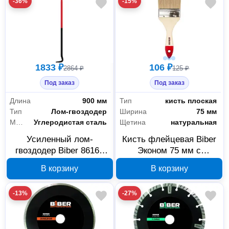
-36%
-15%
1833 ₽
106 ₽
2864 ₽
125 ₽
Под заказ
Под заказ
Длина
900 мм
Тип
кисть плоская
Тип
Лом-гвоздодер
Ширина
75 мм
Материал рукояти
Углеродистая сталь
Щетина
натуральная
Усиленный лом-
Кисть флейцевая Biber
гвоздодер Biber 86162
Эконом 75 мм с
Профи 900х29х15 мм
натуральной щетиной,
В корзину
В корзину
227073
арт. 001971
-13%
-27%