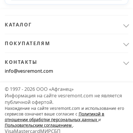
Для штукатурно-отделочных работ
1
Ключи
1
КАТАЛОГ
Малярный инструмент
2
Отвертки
2
ПОКУПАТЕЛЯМ
Ручной измерительный инструмент
3
КОНТАКТЫ
Показать все
info@vesremont.com
Расходные материалы
8
© 1997 - 2026 ООО «Афганец»
Для инструмента
7
Информация на сайте vesremont.com не является
публичной офертой.
Для ручного инструмента
1
Нахождение на сайте vesremont.com и использование его
сервисов означает ваше согласие с
Политикой в
отношении обработки персональных данных
и
Спецодежда и СИЗ
1
Пользовательским соглашением
.
Visa
Mastercard
МИР
СБП
Средства индивидуальной защиты
1