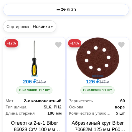
☰
Фильтр
|
Новинки
Сортировка
▾
-17%
-14%
206 ₽
126 ₽
248 ₽
147 ₽
В наличии 317 шт
В наличии 51 шт
Материал рукояти
2-х компонентный
Зернистость
60
Тип шлица
SL6, PH2
Основа
ворс
Длина стержня
100 мм
Количество в упаковке
5 шт
Отвертка 2-в-1 Biber
Абразивный круг Biber
86028 CrV 100 мм
70682М 125 мм P60