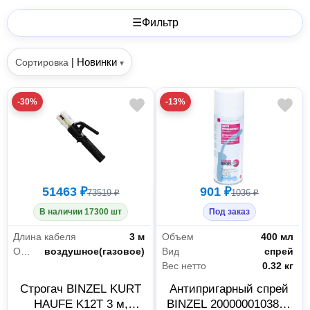
☰
Фильтр
|
Новинки
Сортировка
▾
-30%
-13%
51463 ₽
901 ₽
73519 ₽
1036 ₽
В наличии 17300 шт
Под заказ
Длина кабеля
3 м
Объем
400 мл
Охлаждение
воздушное(газовое)
Вид
спрей
Вес нетто
0.32 кг
Строгач BINZEL KURT
Антипригарный спрей
HAUFE K12T 3 м,
BINZEL 2000000103808