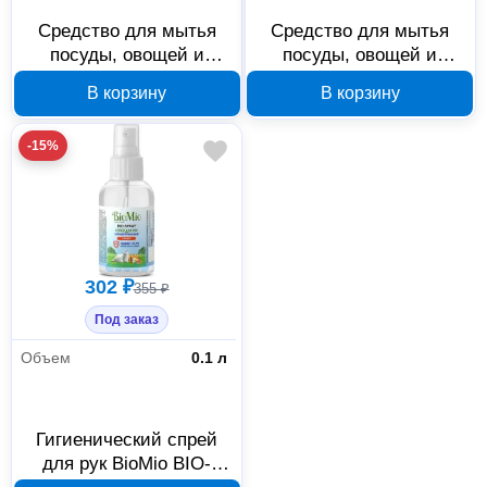
Средство для мытья
Средство для мытья
Клининговое оборудование
38
посуды, овощей и
посуды, овощей и
фруктов BioMio BIO-
фруктов BioMio BIO-
Моющие средства
38
В корзину
В корзину
CARE 508.26086.0101
CARE 508.04086.1801
Офис и дом
1
-15%
Снабжение офиса
1
302 ₽
355 ₽
Под заказ
Объем
0.1 л
Гигиенический спрей
для рук BioMio BIO-