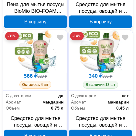
Пена для мытья посуды
Средство для мытья
BioMio BIO-FOAM
посуды, овощей и
Лемонграсс
фруктов BioMio BIO-
В корзину
В корзину
515.04260.0101
CARE Мята 450 мл
1445-09-07
-31%
-14%
566 ₽
340 ₽
820 ₽
395 ₽
Осталось 4 шт
В наличии 13 шт
С дозатором
да
С дозатором
нет
Аромат
мандарин
Аромат
мандарин
Объем
0.75 л
Объем
0.45 л
Средство для мытья
Средство для мытья
посуды, овощей и
посуды, овощей и
фруктов BioMio BIO-
фруктов BioMio BIO-
В корзину
В корзину