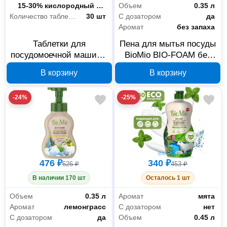
Состав
15-30% кислородный отбеливающий агент; ˂ 5% поликарбоксилаты, неионогенные ПАВ, натуральная отдушка – эфирное масло эвкалипта, энзимы, лимонен.
Объем
0.35 л
Количество таблеток в упаковке
30 шт
С дозатором
да
Аромат
без запаха
Таблетки для
Пена для мытья посуды
посудомоечной машины
BioMio BIO-FOAM без
BioMio BIO-TOTAL
запаха 515.04259.0101
В корзину
В корзину
Эвкалипт 30 шт
510.04090.0101
-24%
-25%
476 ₽
340 ₽
626 ₽
453 ₽
В наличии 170 шт
Осталось 1 шт
Объем
0.35 л
Аромат
мята
Аромат
лемонграсс
С дозатором
нет
С дозатором
да
Объем
0.45 л