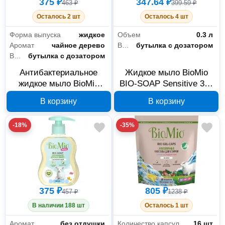
375 ₽
347.64 ₽
463 ₽
399.59 ₽
Осталось 2 шт
Осталось 4 шт
Форма выпуска
жидкое
Объем
0.3 л
Аромат
чайное дерево
Вид упаковки
бутылка с дозатором
Вид упаковки
бутылка с дозатором
Антибактериальное
Жидкое мыло BioMio
жидкое мыло BioMio
BIO-SOAP Sensitive 300
BIO-SOAP
мл 517.04164.0101
В корзину
В корзину
517.04177.0101
-18%
-35%
375 ₽
805 ₽
457 ₽
1238 ₽
В наличии 188 шт
Осталось 1 шт
Аромат
без отдушки
Количество капсул
16 шт