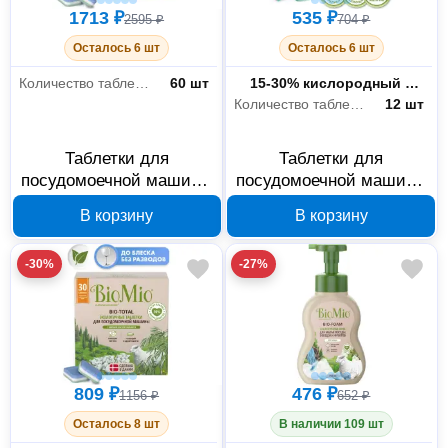
1713 ₽
535 ₽
2595 ₽
704 ₽
Осталось 6 шт
Осталось 6 шт
Количество таблеток в упаковке
60 шт
Состав
15-30% кислородный отбеливающий агент; ˂ 5% поликарбоксилаты, неионогенные ПАВ, натуральная отдушка – эфирное масло эвкалипта, энзимы, лимонен.
Количество таблеток в упаковке
12 шт
Таблетки для
Таблетки для
посудомоечной машины
посудомоечной машины
BioMio BIO-TOTAL
BioMio BIO-TOTAL
В корзину
В корзину
Эвкалипт 60 шт
Эвкалипт 12 шт
510.26090.0101
510.44090.0101
-30%
-27%
809 ₽
476 ₽
1156 ₽
652 ₽
Осталось 8 шт
В наличии 109 шт