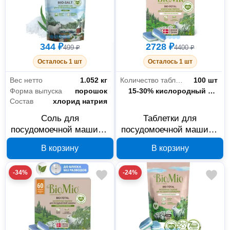
344 ₽
2728 ₽
499 ₽
4400 ₽
Осталось 1 шт
Осталось 1 шт
Вес нетто
1.052 кг
Количество таблеток в упаковке
100 шт
Форма выпуска
порошок
Состав
15-30% кислородный отбеливающий агент; ˂ 5% поликарбоксилаты, неионогенные ПАВ, натуральная отдушка – эфирное масло эвкалипта, энзимы, лимонен.
Состав
хлорид натрия
Соль для
Таблетки для
посудомоечной машины
посудомоечной машины
BioMio BIO-SALT 1000 г
BioMio BIO-TOTAL
В корзину
В корзину
510.04162.0101
Эвкалипт 100 шт
510.73090.0101
-34%
-24%