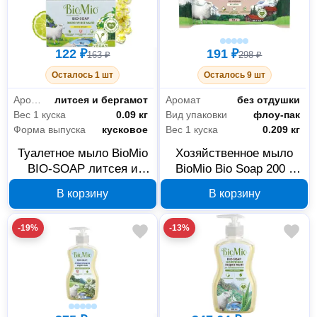
122 ₽
191 ₽
163 ₽
298 ₽
Осталось 1 шт
Осталось 9 шт
Аромат
литсея и бергамот
Аромат
без отдушки
Вес 1 куска
0.09 кг
Вид упаковки
флоу-пак
Форма выпуска
кусковое
Вес 1 куска
0.209 кг
Туалетное мыло BioMio
Хозяйственное мыло
BIO-SOAP литсея и
BioMio Bio Soap 200 г
бергамот 90 г
520.04189.0101
В корзину
В корзину
520.04187.0101
-19%
-13%