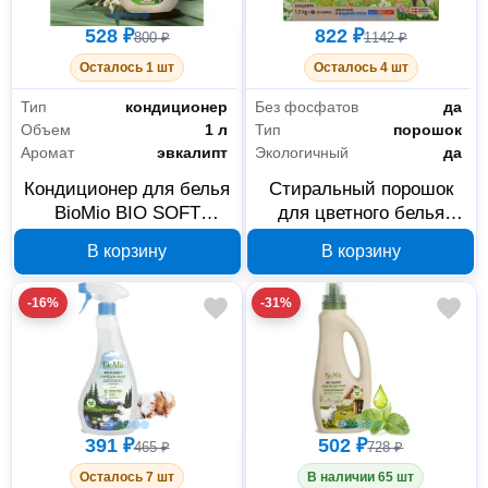
528 ₽
822 ₽
800 ₽
1142 ₽
Осталось 1 шт
Осталось 4 шт
Тип
кондиционер
Без фосфатов
да
Объем
1 л
Тип
порошок
Аромат
эвкалипт
Экологичный
да
Кондиционер для белья
Стиральный порошок
BioMio BIO SOFT
для цветного белья
Эвкалипт
BioMio BIO-COLOR
В корзину
В корзину
503.04085.0101
507.04081.0101
-16%
-31%
391 ₽
502 ₽
465 ₽
728 ₽
Осталось 7 шт
В наличии 65 шт