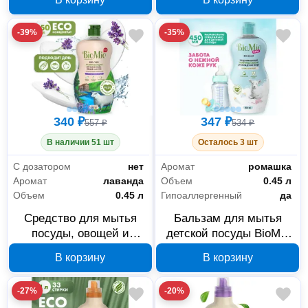
CARE Мандарин 750 мл
CARE Мандарин 450 мл
508.26089.0101
508.04089.1801
-39%
-35%
340 ₽
347 ₽
557 ₽
534 ₽
В наличии 51 шт
Осталось 3 шт
С дозатором
нет
Аромат
ромашка
Аромат
лаванда
Объем
0.45 л
Объем
0.45 л
Гипоаллергенный
да
Средство для мытья
Бальзам для мытья
посуды, овощей и
детской посуды BioMio
фруктов BioMio BIO-
BABY BIO-BALM
В корзину
В корзину
CARE Лаванда 450 мл
508.04165.0101
508.04087.0101
-27%
-20%