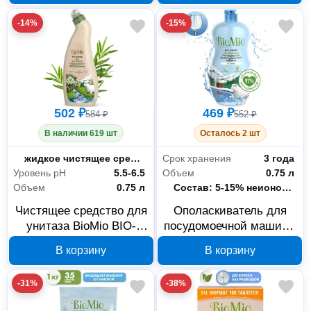
506.04148.0101
-14%
-15%
502 ₽
469 ₽
584 ₽
552 ₽
В наличии 619 шт
Осталось 2 шт
Форма выпуска
жидкое чистящее средство(утенок)
Срок хранения
3 года
Уровень рН
5.5-6.5
Объем
0.75 л
Объем
0.75 л
Состав
Состав: 5-15% неионогенные ПАВx, органические кислотыx; <5% цитрат серебраx. xнатуральное происхождение
Чистящее средство для
Ополаскиватель для
унитаза BioMio BIO-
посудомоечной машины
TOILET CLEANER
BioMio BIO-RINSE
В корзину
В корзину
506.04151.0101
510.04235.0101
-31%
-38%