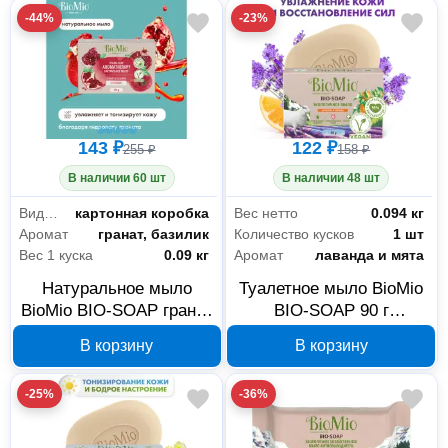
-44%
-23%
143 ₽
122 ₽
255 ₽
158 ₽
В наличии 60 шт
В наличии 48 шт
Вид упаковки
картонная коробка
Вес нетто
0.094 кг
Аромат
гранат, базилик
Количество кусков
1 шт
Вес 1 куска
0.09 кг
Аромат
лаванда и мята
Натуральное мыло
Туалетное мыло BioMio
BioMio BIO-SOAP гранат
BIO-SOAP 90 г
и базилик
520.04188.0101
В корзину
В корзину
520.04402.0101
-25%
-36%