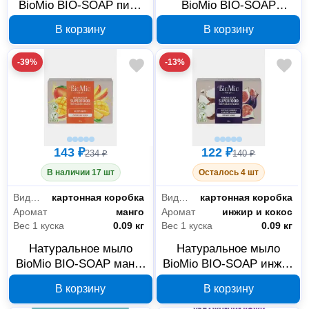
BioMio BIO-SOAP пион
BioMio BIO-SOAP
и пальмароза
персик и ши
В корзину
В корзину
520.04401.0101
520.04403.0101
-39%
-13%
143 ₽
122 ₽
234 ₽
140 ₽
В наличии 17 шт
Осталось 4 шт
Вид упаковки
картонная коробка
Вид упаковки
картонная коробка
Аромат
манго
Аромат
инжир и кокос
Вес 1 куска
0.09 кг
Вес 1 куска
0.09 кг
Натуральное мыло
Натуральное мыло
BioMio BIO-SOAP манго
BioMio BIO-SOAP инжир
520.04398.0101
и кокос 520.04404.0101
В корзину
В корзину