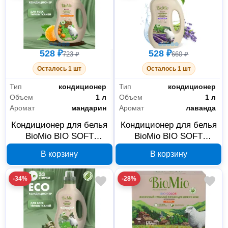
528 ₽
528 ₽
723 ₽
660 ₽
Осталось 1 шт
Осталось 1 шт
Тип
кондиционер
Тип
кондиционер
Объем
1 л
Объем
1 л
Аромат
мандарин
Аромат
лаванда
Кондиционер для белья
Кондиционер для белья
BioMio BIO SOFT
BioMio BIO SOFT
Мандарин
Лаванда 503.04135.0101
В корзину
В корзину
503.04134.0101
-34%
-28%