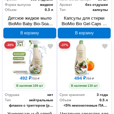
Форма выпуска
жидкое
Аромат
без отдушки
Объем
0.3 л
Тип
капсулы
Детское жидкое мыло
Капсулы для стирки
BioMio Baby Bio-Soap
BioMio Bio Gel-Caps 16
300 мл 517.04190.0101
шт 522.04240.0101
В корзину
В корзину
-30%
-37%
492 ₽
494 ₽
703 ₽
784 ₽
В наличии 109 шт
В наличии 130 шт
Отдушка
нет
Срок хранения
3 года
Тип
нейтральные
Объем
0.5 л
Форма выпуска
флакон с триггером (распылителем)
Состав
<5% неионогенные ПАВx, анионные ПАВx, натуральная отдушка на основе эфирного масла апельсинаx, консервант, экстракт хлопкаx, цитрат серебраx, лимоненx. xнатуральное происхождение
Универсальный спрей
Чистящее средство для