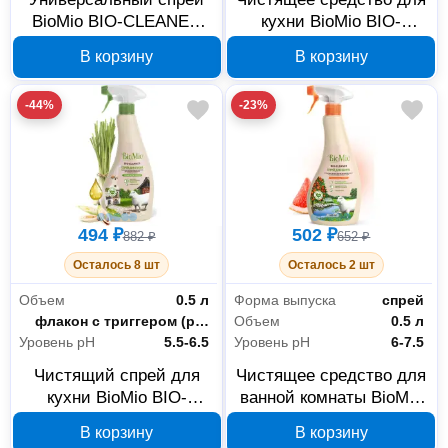
BioMio BIO-CLEANER
кухни BioMio BIO-
500 мл 506.04231.0101
KITCHEN CLEANER
В корзину
В корзину
506.04145.0101
-44%
-23%
494 ₽
502 ₽
882 ₽
652 ₽
Осталось 8 шт
Осталось 2 шт
Объем
0.5 л
Форма выпуска
спрей
Форма выпуска
флакон с триггером (распылителем)
Объем
0.5 л
Уровень рН
5.5-6.5
Уровень рН
6-7.5
Чистящий спрей для
Чистящее средство для
кухни BioMio BIO-
ванной комнаты BioMio
KITCHEN CLEANER
BIO-BATHROOM
В корзину
В корзину
506.04144.0101
CLEANER