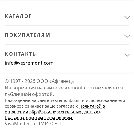
КАТАЛОГ
ПОКУПАТЕЛЯМ
КОНТАКТЫ
info@vesremont.com
© 1997 - 2026 ООО «Афганец»
Информация на сайте vesremont.com не является
публичной офертой.
Нахождение на сайте vesremont.com и использование его
Всё для сада
4
сервисов означает ваше согласие с
Политикой в
отношении обработки персональных данных
и
Украшения для сада
1
Пользовательским соглашением
.
Visa
Mastercard
МИР
СБП
Уход за растениями
3