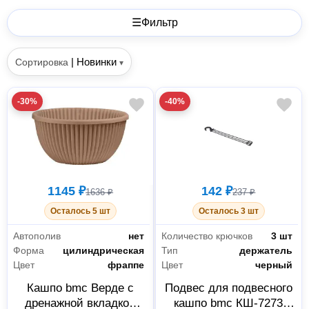
☰
Фильтр
|
Новинки
Сортировка
▾
-30%
-40%
1145 ₽
142 ₽
1636 ₽
237 ₽
Осталось 5 шт
Осталось 3 шт
Автополив
нет
Количество крючков
3 шт
Форма
цилиндрическая
Тип
держатель
Цвет
фраппе
Цвет
черный
Кашпо bmc Верде с
Подвес для подвесного
дренажной вкладкой
кашпо bmc КШ-7273