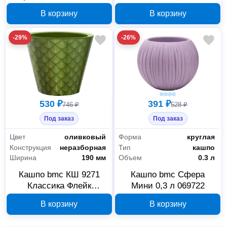
фраппе 6 л 5777
060103
В корзину
В корзину
-29%
-26%
530 ₽
391 ₽
746 ₽
528 ₽
Под заказ
Под заказ
Цвет
оливковый
Форма
круглая
Конструкция
неразборная
Тип
кашпо
Ширина
190 мм
Объем
0.3 л
Кашпо bmc КШ 9271
Кашпо bmc Сфера
Классика Флейк
Мини 0,3 л 069722
оливковое 3 л 063906
В корзину
В корзину