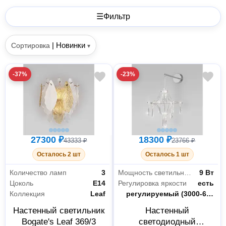
☰
Фильтр
|
Новинки
Сортировка
▾
-37%
-23%
27300 ₽
18300 ₽
43333 ₽
23766 ₽
Осталось 2 шт
Осталось 1 шт
Количество ламп
3
Мощность светильника
9 Вт
Цоколь
E14
Регулировка яркости
есть
Коллекция
Leaf
Цветность
регулируемый (3000-6000 К)
Настенный светильник
Настенный
Bogate's Leaf 369/3
светодиодный