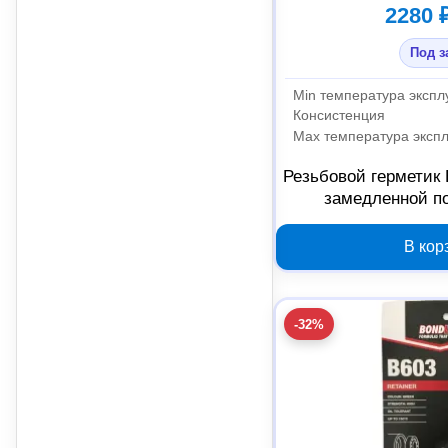
2280 
Под з
Min температура экспл
Консистенция
Max температура эксп
Резьбовой герметик 
замедленной п
В кор
-32%