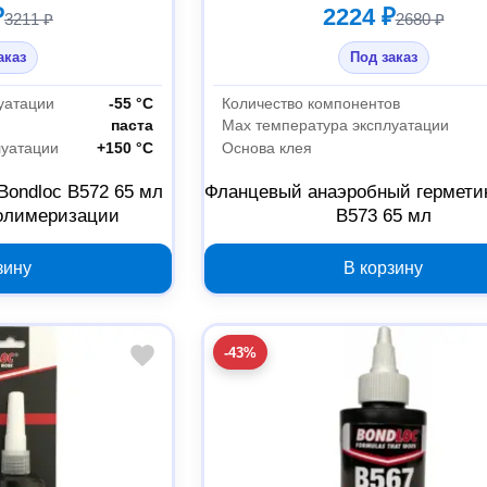
₽
2224 ₽
3211 ₽
2680 ₽
аказ
Под заказ
уатации
-55 °С
Количество компонентов
паста
Max температура эксплуатации
луатации
+150 °С
Основа клея
Bondloc B572 65 мл
Фланцевый анаэробный герметик
олимеризации
B573 65 мл
зину
В корзину
-43%