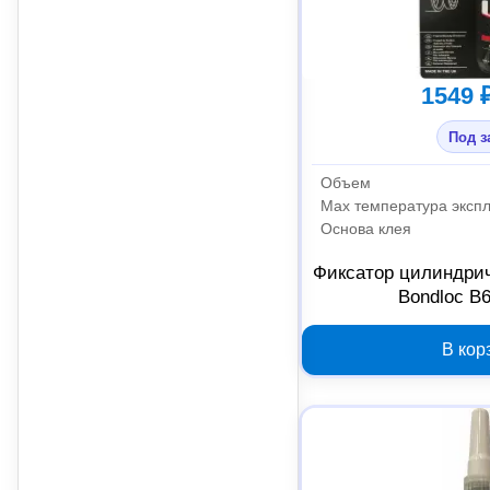
1549 
Под з
Объем
Max температура эксп
Основа клея
Фиксатор цилиндри
Bondloc B
В кор