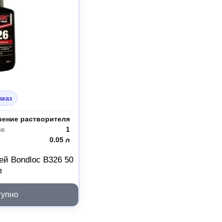
аказ
рение растворителя
ов
1
0.05 л
ей Bondloc B326 50
л
тупно