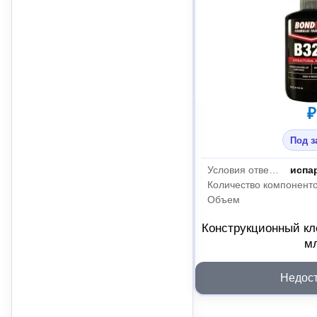
₽
Под з
Условия отверждения
испа
Количество компонент
Объем
Конструкционный кл
м
Недос