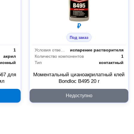
₽
Под заказ
1
Условия отверждения
испарение растворителя
акрил
Количество компонентов
1
ционный
Тип
контактный
567 для
Моментальный цианоакрилатный клей
мл
Bondloc B495 20 г
Недоступно