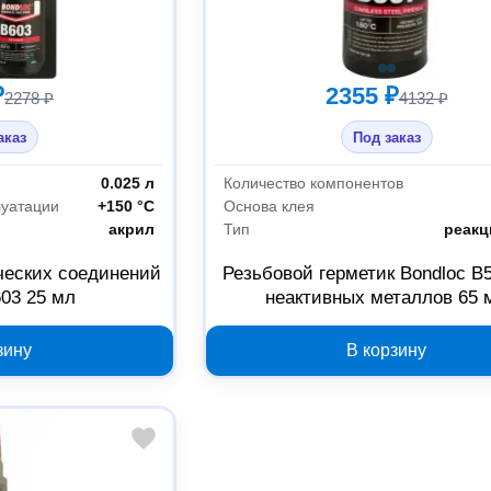
₽
2355 ₽
2278 ₽
4132 ₽
аказ
Под заказ
0.025 л
Количество компонентов
луатации
+150 °С
Основа клея
акрил
Тип
реак
ческих соединений
Резьбовой герметик Bondloc B
603 25 мл
неактивных металлов 65 
зину
В корзину