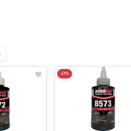
▾
-17%