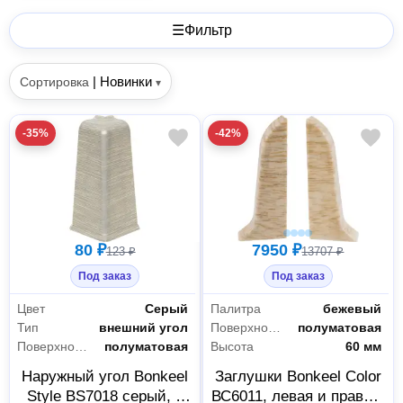
☰
Фильтр
|
Новинки
Сортировка
▾
-35%
-42%
80 ₽
7950 ₽
123 ₽
13707 ₽
Под заказ
Под заказ
Цвет
Серый
Палитра
бежевый
Тип
внешний угол
Поверхность
полуматовая
Поверхность
полуматовая
Высота
60 мм
Наружный угол Bonkeel
Заглушки Bonkeel Color
Style BS7018 серый, 2
ВС6011, левая и правая,