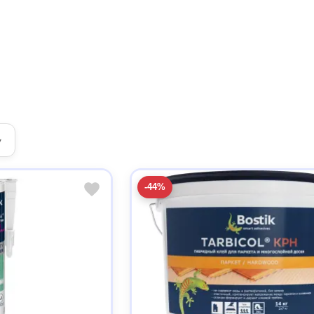
▾
-44%