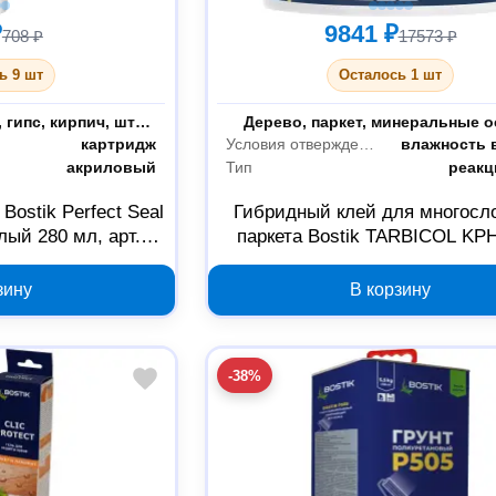
₽
9841 ₽
708 ₽
17573 ₽
ь 9 шт
Осталось 1 шт
лы
гипсокартон, бетон, гипс, кирпич, штукатурка
Склеиваемые материалы
картридж
Условия отверждения
влажность 
акриловый
Тип
реак
Bostik Perfect Seal
Гибридный клей для многосл
ый 280 мл, арт.
паркета Bostik TARBICOL KPH
8370P
30610739
зину
В корзину
-38%