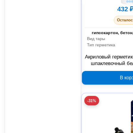
432 
Осталос
Склеиваемые материа
Вид тары
Тип герметика
Акриловый герметик 
шпаклевочный бел
BOK63
В кор
-31%