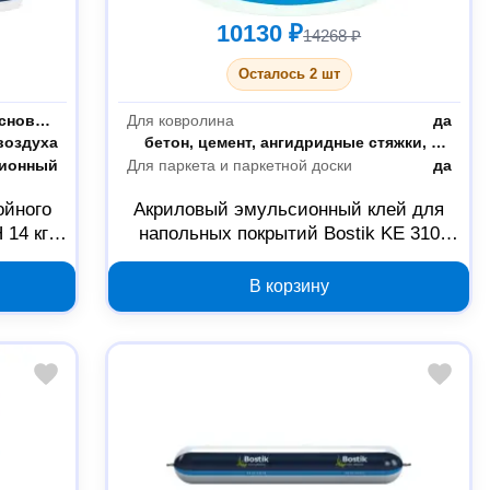
10130 ₽
14268 ₽
Осталось 2 шт
Дерево, паркет, минеральные основания
Для ковролина
да
воздуха
Склеиваемые материалы
бетон, цемент, ангидридные стяжки, старый паркет, керамическая плитка, фанера, ДСП, OSB плиты
ционный
Для паркета и паркетной доски
да
ойного
Акриловый эмульсионный клей для
 14 кг
напольных покрытий Bostik KE 310
30043554, 20 кг
В корзину