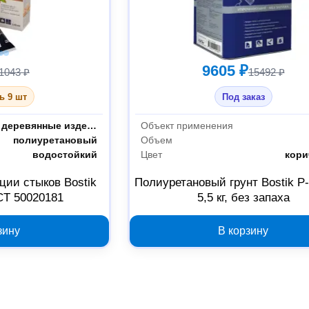
9605 ₽
1043 ₽
15492 ₽
ь 9 шт
Под заказ
лы
МДФ, ДСП, фанера, деревянные изделия
Объект применения
полиуретановый
Объем
водостойкий
Цвет
кор
ции стыков Bostik
Полиуретановый грунт Bostik P-
T 50020181
5,5 кг, без запаха
зину
В корзину