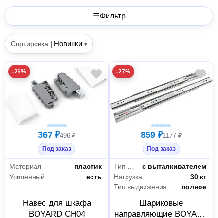
☰
Фильтр
|
Новинки
Сортировка
▾
-26%
-27%
367 ₽
859 ₽
496 ₽
1177 ₽
Под заказ
Под заказ
Материал
пластик
Тип закрывания
с выталкивателем
Усиленный
есть
Нагрузка
30 кг
Тип выдвижения
полное
Навес для шкафа
Шариковые
BOYARD CH04
направляющие BOYARD