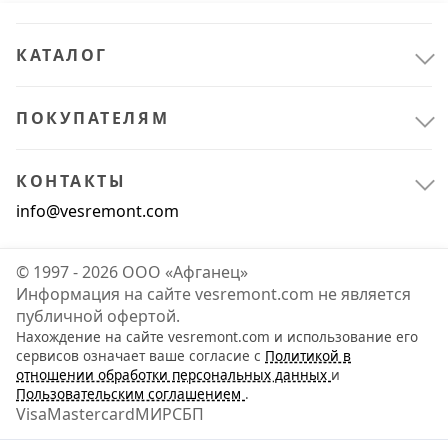
КАТАЛОГ
ПОКУПАТЕЛЯМ
КОНТАКТЫ
info@vesremont.com
© 1997 - 2026 ООО «Афганец»
Информация на сайте vesremont.com не является
публичной офертой.
Нахождение на сайте vesremont.com и использование его
Складское оборудование
3
сервисов означает ваше согласие с
Политикой в
отношении обработки персональных данных
и
Торговое оборудование и материалы для торговли
3
Пользовательским соглашением
.
Visa
Mastercard
МИР
СБП