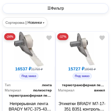
☰
Фильтр
|
Новинки
Сортировка
▾
-24%
-17%
16537 ₽
15727 ₽
21759 ₽
18948 ₽
Под заказ
Под заказ
Тип
лента
Способ печати
термотрансферная печать
Материал
полиэстер
Материал
винил
Способ печати
термотрансферная печать
Непрерывная лента
Этикетки BRADY M7-17-
BRADY M7C-375-430
351 B351 контроль