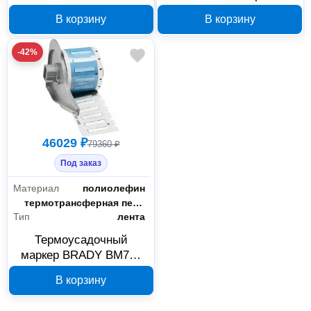
B430, полиэстер
вскрытия 25.4x12.7 мм
В корзину
В корзину
9,525×15,24 м
-42%
46029 ₽
79360 ₽
Под заказ
Материал
полиолефин
Способ печати
термотрансферная печать
Тип
лента
Термоусадочный
маркер BRADY BM7C-
187-342 B342 8.51 мм x
В корзину
15.24 м