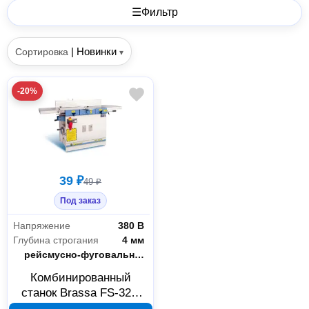
☰
Фильтр
|
Новинки
Сортировка
▾
-20%
39 ₽
49 ₽
Под заказ
Напряжение
380 В
Глубина строгания
4 мм
Тип станка
рейсмусно-фуговальный
Комбинированный
станок Brassa FS-32N
1.2.1