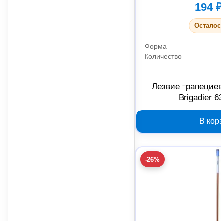
194 
Осталос
Форма
Количество
Лезвие трапецие
Brigadier 
В кор
-26%