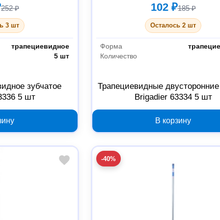
₽
102 ₽
252 ₽
185 ₽
ь 3 шт
Осталось 2 шт
трапециевидное
Форма
трапеци
5 шт
Количество
видное зубчатое
Трапециевидные двусторонние
63336 5 шт
Brigadier 63334 5 шт
зину
В корзину
-40%