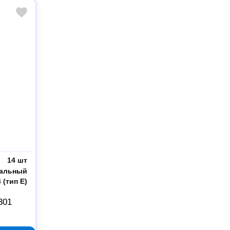
14 шт
альный
4 (тип Е)
301