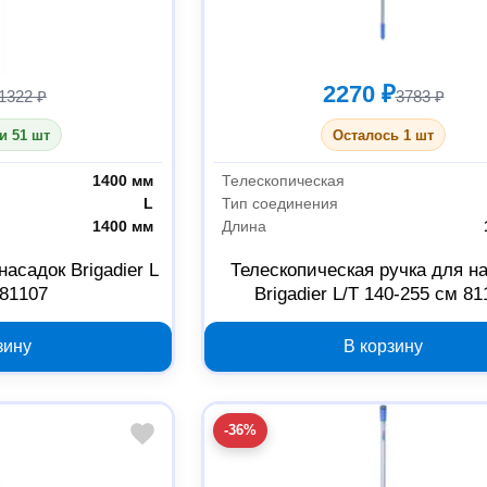
2270 ₽
1322 ₽
3783 ₽
и 51 шт
Осталось 1 шт
1400 мм
Телескопическая
L
Тип соединения
1400 мм
Длина
асадок Brigadier L
Телескопическая ручка для н
 81107
Brigadier L/T 140-255 см 81
зину
В корзину
-36%