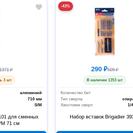
-43%
290 ₽
1371 ₽
509 ₽
ь 3 шт
В наличии 1353 шт
алюминий
Количество бит
710 мм
Тип сверла
спир
S/M
Хвостовик сверл
1/
1101 для сменных
Набор вставок Brigadier 39
/M 71 см