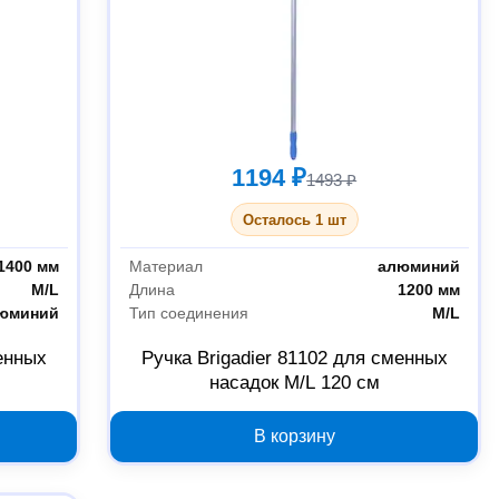
1194 ₽
1493 ₽
Осталось 1 шт
1400 мм
Материал
алюминий
M/L
Длина
1200 мм
юминий
Тип соединения
M/L
менных
Ручка Brigadier 81102 для сменных
насадок M/L 120 см
В корзину