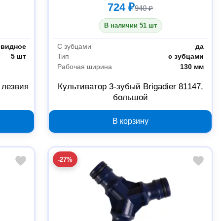
724 ₽
940 ₽
В наличии 51 шт
евидное
С зубцами
да
5 шт
Тип
с зубцами
Рабочая ширина
130 мм
 лезвия
Культиватор 3-зубый Brigadier 81147,
большой
В корзину
-27%