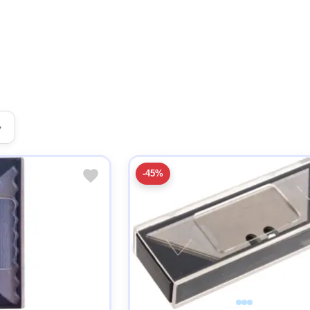
▾
-45%