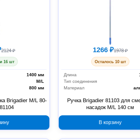
₽
1266 ₽
2124 ₽
1978 ₽
и 16 шт
Осталось 10 шт
1400 мм
Длина
M/L
Тип соединения
800 мм
Материал
ал
а Brigadier M/L 80-
Ручка Brigadier 81103 для с
 81104
насадок M/L 140 см
зину
В корзину