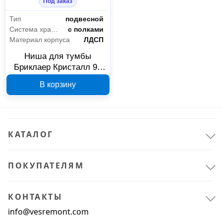
Под заказ
Тип
подвесной
Система хранения
с полками
Материал корпуса
ЛДСП
Ниша для тумбы
Бриклаер Кристалл 90
дуб крафт табачный
В корзину
416880
КАТАЛОГ
ПОКУПАТЕЛЯМ
КОНТАКТЫ
Сантехника
9
info@vesremont.com