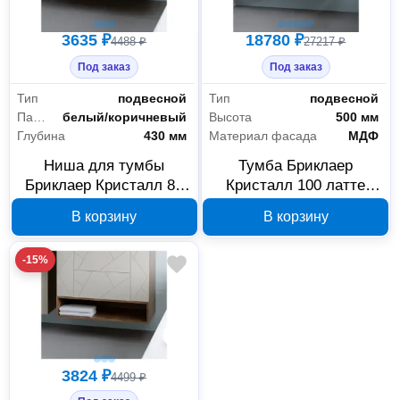
3635 ₽
18780 ₽
4488 ₽
27217 ₽
Под заказ
Под заказ
Тип
подвесной
Тип
подвесной
Палитра
белый/коричневый
Высота
500 мм
Глубина
430 мм
Материал фасада
МДФ
Ниша для тумбы
Тумба Бриклаер
Бриклаер Кристалл 80
Кристалл 100 латте
дуб крафт табачный
416897
В корзину
В корзину
416873
-15%
3824 ₽
4499 ₽