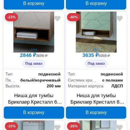
В корзину
В корзину
417061
416842
-23%
-40%
2846 ₽
3635 ₽
3696 ₽
6058 ₽
Под заказ
Под заказ
Тип
подвесной
Тип
подвесной
Палитра
белый/коричневый
Система хранения
с полками
Высота
200 мм
Материал корпуса
ЛДСП
Ниша для тумбы
Ниша для тумбы
Бриклаер Кристалл 60
Бриклаер Кристалл 80
дуб крафт табачный
дуб гранж песочный
В корзину
В корзину
416859
417092
-15%
-26%