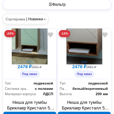
☰
Фильтр
|
Новинки
Сортировка
▾
-24%
-14%
2478 ₽
2478 ₽
3261 ₽
2881 ₽
Под заказ
Под заказ
Тип
подвесной
Тип
подвесной
Система хранения
с полками
Палитра
белый/коричневый
Материал корпуса
ЛДСП
Высота
200 мм
Ниша для тумбы
Ниша для тумбы
Бриклаер Кристалл 50
Бриклаер Кристалл 50
Дуб гранж песочный
дуб крафт табачный