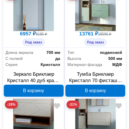
6957 ₽
13761 ₽
8185 ₽
18596 ₽
Под заказ
Под заказ
Длина зеркала
700 мм
Тип
подвесной
С полкой
да
Высота
500 мм
Серия
Кристалл
Материал фасада
МДФ
Зеркало Бриклаер
Тумба Бриклаер
Кристалл 40 дуб крафт
Кристалл 70 фисташка
табачный 416811
417160
В корзину
В корзину
-19%
-31%