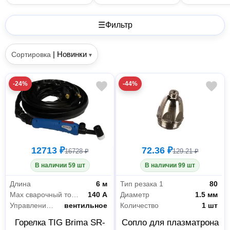
☰
Фильтр
|
Новинки
Сортировка
▾
-24%
-44%
12713 ₽
72.36 ₽
16728 ₽
129.21 ₽
В наличии 59 шт
В наличии 99 шт
Длина
6 м
Тип резака 1
80
Max сварочный ток DC
140 А
Диаметр
1.5 мм
Управление горелкой
вентильное
Количество
1 шт
Горелка TIG Brima SR-
Сопло для плазматрона