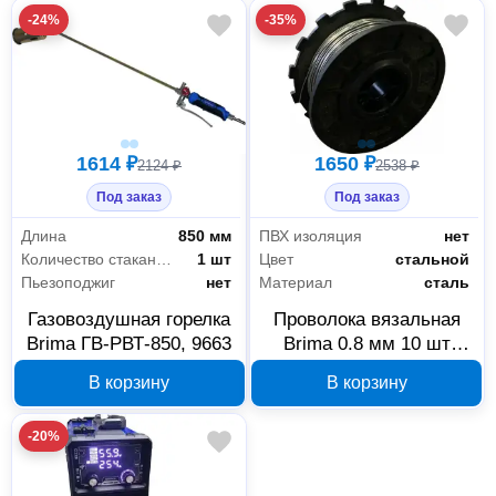
-24%
-35%
1614 ₽
1650 ₽
2124 ₽
2538 ₽
Под заказ
Под заказ
Длина
850 мм
ПВХ изоляция
нет
Количество стаканов (факелов)
1 шт
Цвет
стальной
Пьезоподжиг
нет
Материал
сталь
Газовоздушная горелка
Проволока вязальная
Brima ГВ-РВТ-850, 9663
Brima 0.8 мм 10 шт
00000011893
В корзину
В корзину
-20%