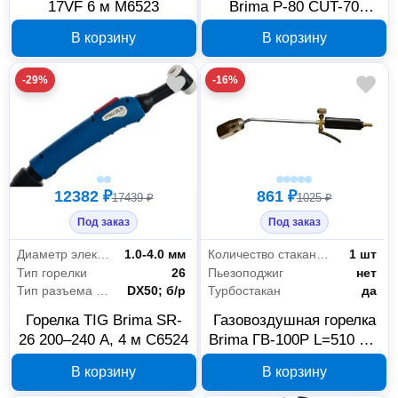
17VF 6 м М6523
Brima Р-80 CUT-70
С0005974
В корзину
В корзину
-29%
-16%
12382 ₽
861 ₽
17439 ₽
1025 ₽
Под заказ
Под заказ
Диаметр электродов
1.0-4.0 мм
Количество стаканов (факелов)
1 шт
Тип горелки
26
Пьезоподжиг
нет
Тип разъема для подключения к инвертору
DX50; б/р
Турбостакан
да
Горелка TIG Brima SR-
Газовоздушная горелка
26 200–240 А, 4 м С6524
Brima ГВ-100Р L=510 мм
11601Ч
В корзину
В корзину