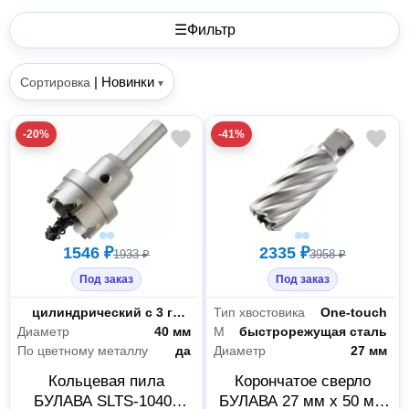
☰
Фильтр
|
Новинки
Сортировка
▾
-20%
-41%
1546 ₽
2335 ₽
1933 ₽
3958 ₽
Под заказ
Под заказ
Тип хвостовика коронки
цилиндрический с 3 гранями
Тип хвостовика
One-touch
Диаметр
40 мм
Материал
быстрорежущая сталь
По цветному металлу
да
Диаметр
27 мм
Кольцевая пила
Корончатое сверло
БУЛАВА SLTS-10400
БУЛАВА 27 мм x 50 мм