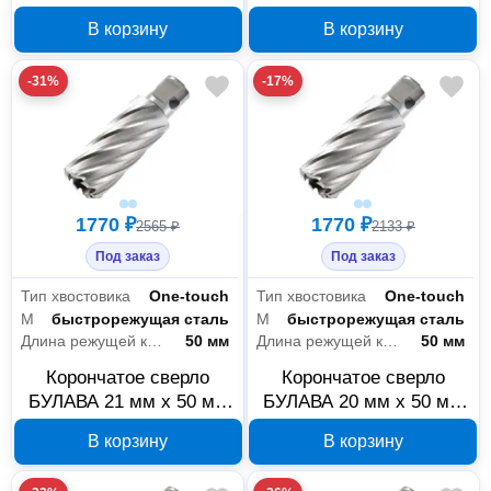
40х5 мм 42010027
HSS 22020020
В корзину
В корзину
-31%
-17%
1770 ₽
1770 ₽
2565 ₽
2133 ₽
Под заказ
Под заказ
Тип хвостовика
One-touch
Тип хвостовика
One-touch
Материал
быстрорежущая сталь
Материал
быстрорежущая сталь
Длина режущей кромки
50 мм
Длина режущей кромки
50 мм
Корончатое сверло
Корончатое сверло
БУЛАВА 21 мм x 50 мм
БУЛАВА 20 мм x 50 мм
HSS 22020012
HSS 22020011
В корзину
В корзину