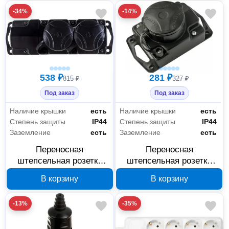
Р16-381
-34%
-14%
538 ₽
281 ₽
815 ₽
327 ₽
Под заказ
Под заказ
Наличие крышки
есть
Наличие крышки
есть
Степень защиты
IP44
Степень защиты
IP44
Заземление
есть
Заземление
есть
Переносная
Переносная
штепсельная розетка
штепсельная розетка
BYLECTRICA 2-местная
BYLECTRICA 1-местная
В корзину
В корзину
с заземлением IP44
с заземлением IP44
Р16-415
Р16-413
-13%
-35%