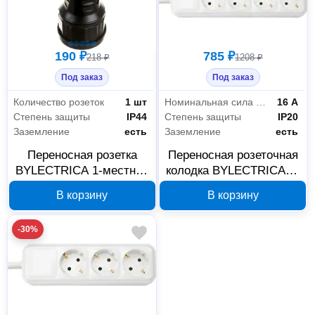
190 ₽
785 ₽
218 ₽
1208 ₽
Под заказ
Под заказ
Количество розеток
1 шт
Номинальная сила тока
16 А
Степень защиты
IP44
Степень защиты
IP20
Заземление
есть
Заземление
есть
Переносная розетка
Переносная розеточная
BYLECTRICA 1-местная
колодка BYLECTRICA 4-
с заземлением IP44
местная с заземлением
В корзину
В корзину
Р16-361
Р16-338
-30%