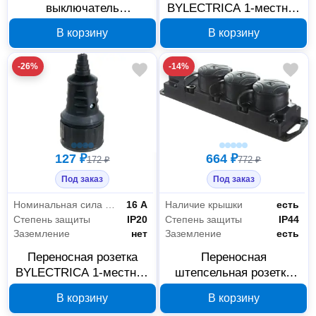
выключатель
BYLECTRICA 1-местная
BYLECTRICA 510-207 10
IP44 Р16-389
В корзину
В корзину
А с подсветкой
-26%
-14%
127 ₽
664 ₽
172 ₽
772 ₽
Под заказ
Под заказ
Номинальная сила тока
16 А
Наличие крышки
есть
Степень защиты
IP20
Степень защиты
IP44
Заземление
нет
Заземление
есть
Переносная розетка
Переносная
BYLECTRICA 1-местная
штепсельная розетка
IP20 Р16-386
BYLECTRICA 3-местная
В корзину
В корзину
с заземлением IP44