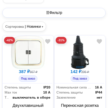
☰
Фильтр
|
Новинки
Сортировка
▾
-42%
-31%
387 ₽
142 ₽
667 ₽
206 ₽
Под заказ
Под заказ
Степень защиты
IP20
Номинальная сила тока
16 А
Max ток
10 А
Степень защиты
IP44
Тип комплектации
выключатель в сборе
Заземление
нет
Двухклавишный
Переносная розетка