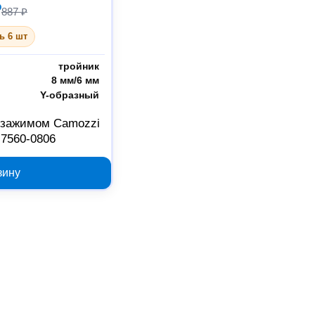
₽
887 ₽
ь 6 шт
тройник
8 мм/6 мм
Y-образный
 зажимом Camozzi
-7560-0806
зину