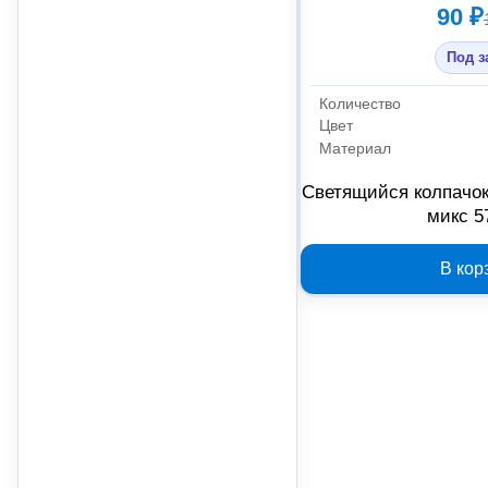
90 ₽
Под з
Количество
Цвет
Материал
Светящийся колпачок
микс 5
В кор