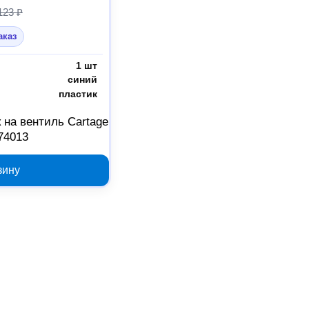
123 ₽
аказ
1 шт
синий
пластик
 на вентиль Cartage
74013
зину